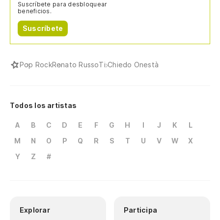
Suscríbete para desbloquear
beneficios.
Suscríbete
Pop Rock
Renato Russo
Ti Chiedo Onestà
Todos los artistas
A
B
C
D
E
F
G
H
I
J
K
L
M
N
O
P
Q
R
S
T
U
V
W
X
Y
Z
#
Explorar
Participa