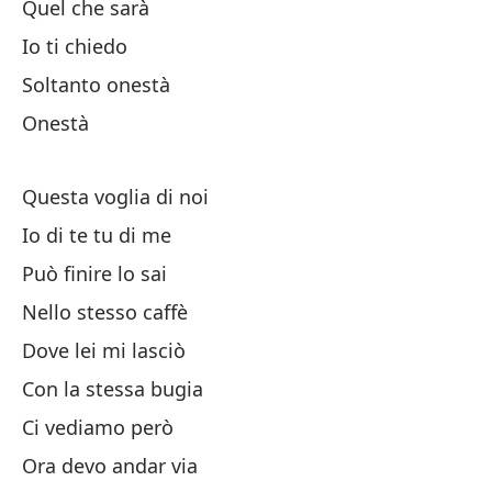
Quel che sarà
En
Io ti chiedo
Soltanto onestà
Te
Onestà
Yo
Questa voglia di noi
So
Io di te tu di me
Può finire lo sai
Y 
Nello stesso caffè
Dove lei mi lasciò
Sa
Con la stessa bugia
Qu
Ci vediamo però
Ora devo andar via
Y 