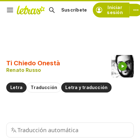
Iniciar
Suscríbete
sesión
Copiar fragmento
Copiar toda la letra
Ti Chiedo Onestà
Practicar la pronunciación de
Renato Russo
Comentar sobre este fragmento
Letra
Traducción
Letra y traducción
Traducción automática