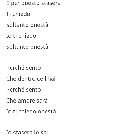
E per questo stasera
Y 
Ti chiedo
Soltanto onestà
Ex
Io ti chiedo
Soltanto onestà
Po
Perché sento
So
Che dentro ce l'hai
Perché sento
No
Che amore sarà
De
Io ti chiedo onestà
Y 
Io stasera lo sai