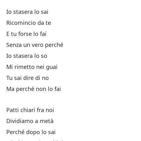
Te
Io stasera lo sai
Ti
Ricomincio da te
E tu forse lo fai
Yo
Senza un vero perché
Em
Io stasera lo so
Mi rimetto nei guai
Y 
Tu sai dire di no
Ma perché non lo fai
Si
Patti chiari fra noi
Yo
Dividiamo a metà
Me
Perché dopo lo sai