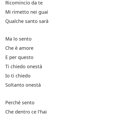
Ricomincio da te
Si
Mi rimetto nei guai
Qualche santo sarà
No
Má
Ma lo sento
Ch
Che è amore
E per questo
Ho
Ti chiedo onestà
Io ti chiedo
Po
Soltanto onestà
Lo
Perché sento
Po
Che dentro ce l'hai