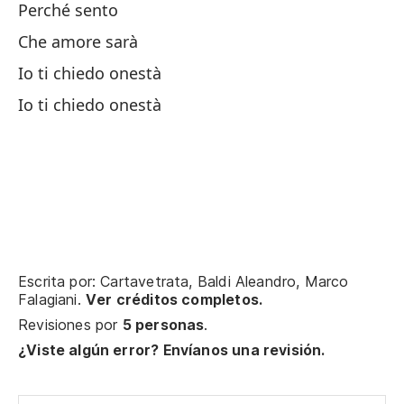
Perché sento
De
Che amore sarà
Io ti chiedo onestà
Ya
Io ti chiedo onestà
Si
Lo
No
Escrita por: Cartavetrata, Baldi Aleandro, Marco
Falagiani.
Ver créditos completos.
No
Revisiones por
5 personas
.
¿Viste algún error? Envíanos una revisión.
Pa