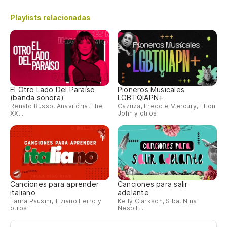
Playlists relacionadas
Po
Qu
Po
El Otro Lado Del Paraíso
Pioneros Musicales
(banda sonora)
LGBTQIAPN+
Renato Russo, Anavitória, The
Cazuza, Freddie Mercury, Elton
Qu
XX...
John y otros
Te
Te
Canciones para aprender
Canciones para salir
italiano
adelante
Laura Pausini, Tiziano Ferro y
Kelly Clarkson, Siba, Nina
otros
Nesbitt...