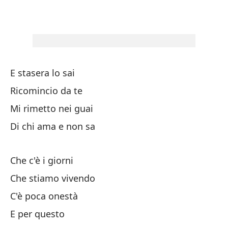
Lo
Lo
E stasera lo sai
Yo
Ricomincio da te
Mi rimetto nei guai
So
Di chi ama e non sa
Ho
Che c'è i giorni
Che stiamo vivendo
Es
C'è poca onestà
E per questo
Yo