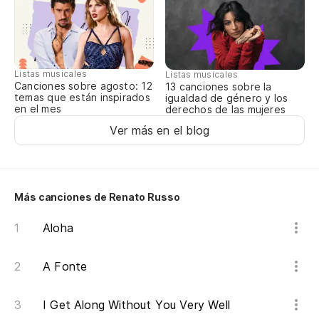
Po
Qu
Listas musicales
Listas musicales
Canciones sobre agosto: 12
13 canciones sobre la
Po
temas que están inspirados
igualdad de género y los
en el mes
derechos de las mujeres
Ver más en el blog
Qu
Te
Más canciones de Renato Russo
Yo
Aloha
A Fonte
Em
I Get Along Without You Very Well
Me