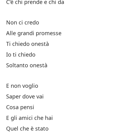
C'è chi prende e chi da
Tú
Non ci credo
Pe
Alle grandi promesse
Ti chiedo onestà
Ac
Io ti chiedo
Soltanto onestà
Di
Po
E non voglio
Saper dove vai
Ha
Cosa pensi
E gli amici che hai
No
Quel che è stato