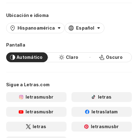
Ubicación e idioma
Hispanoamérica
Español
Pantalla
Automático
Claro
Oscuro
Sigue a Letras.com
letrasmusbr
letras
letrasmusbr
letraslatam
letras
letrasmusbr