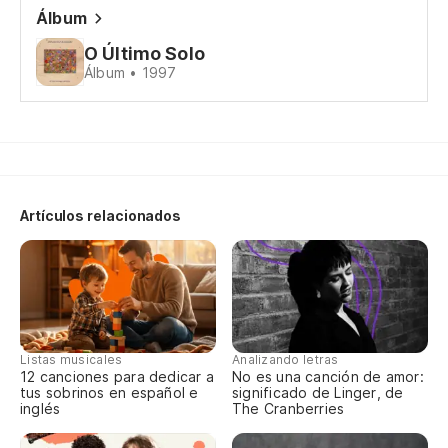
Si
Álbum
O Último Solo
No
Álbum • 1997
Y 
Te
Artículos relacionados
So
Yo
Listas musicales
Analizando letras
12 canciones para dedicar a
No es una canción de amor:
So
tus sobrinos en español e
significado de Linger, de
inglés
The Cranberries