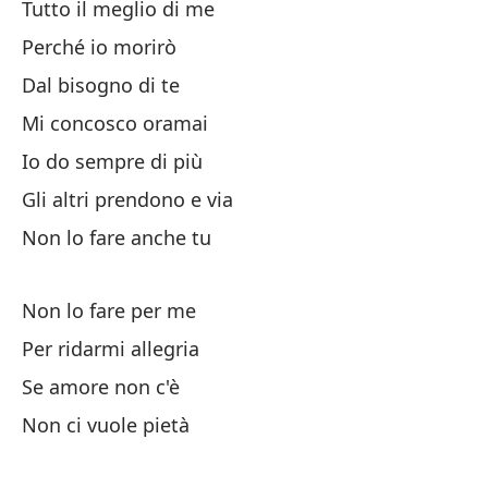
Tutto il meglio di me
Perché io morirò
Y 
Dal bisogno di te
Mi concosco oramai
Em
Io do sempre di più
Me
Gli altri prendono e via
Non lo fare anche tu
De
Non lo fare per me
Qu
Per ridarmi allegria
Se amore non c'è
Qu
Non ci vuole pietà
Ha