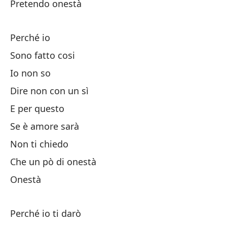
Pretendo onestà
Pu
Perché io
En
Sono fatto cosi
Io non so
Do
Dire non con un sì
E per questo
Co
Se è amore sarà
No
Non ti chiedo
Che un pò di onestà
Ah
Onestà
Perché io ti darò