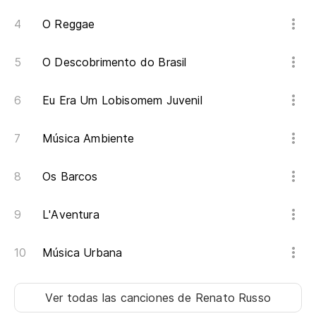
O Reggae
Al
O Descobrimento do Brasil
Pe
Eu Era Um Lobisomem Juvenil
Qu
Música Ambiente
Y 
Os Barcos
Te
L'Aventura
Yo
Música Urbana
So
Ver todas las canciones
de Renato Russo