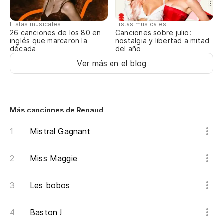
Listas musicales
Listas musicales
Es
Canciones sobre julio:
26 canciones de los 80 en
nostalgia y libertad a mitad
inglés que marcaron la
del año
década
Ha
Ver más en el blog
Y 
Qu
Más canciones de Renaud
Qu
Mistral Gagnant
Es
Miss Maggie
Ça
Les bobos
Ma
De
Baston !