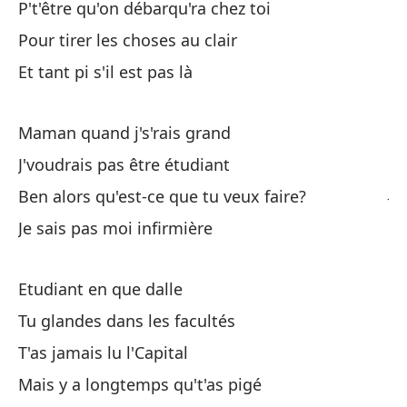
P't'être qu'on débarqu'ra chez toi
Pour tirer les choses au clair
Et tant pi s'il est pas là
Ma
Ma
Maman quand j's'rais grand
No
J'voudrais pas être étudiant
J'
Ben alors qu'est-ce que tu veux faire?
Je sais pas moi infirmière
En
Be
Etudiant en que dalle
No
Tu glandes dans les facultés
T'as jamais lu l'Capital
Es
Mais y a longtemps qu't'as pigé