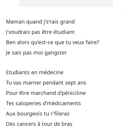
J'
En
Maman quand j's'rais grand
J'voudrais pas être étudiant
Al
Ben alors qu'est-ce que tu veux faire?
Ah
Je sais pas moi gangster
Es
Etudiants en médecine
Et
Tu vas marner pendant sept ans
Pour être marchand d'péniciline
En
Tes saloperies d'médicaments
Es
Aux bourgeois tu r'fileras
Y 
Des cancers à tour de bras