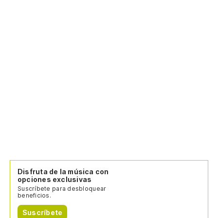
Es
Te
Tu
Nu
Pe
Ma
Disfruta de la música con
Qu
opciones exclusivas
Suscríbete para desbloquear
Qu
beneficios.
Suscríbete
Y 