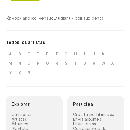
Rock and Roll
Renaud
Etudiant - poil aux dents
Qu
Qu
Todos los artistas
Qu
A
B
C
D
E
F
G
H
I
J
K
L
Qu
M
N
O
P
Q
R
S
T
U
V
W
X
Al
Y
Z
#
De
Qu
Explorar
Participa
Canciones
Crea tu perfil musical
Qu
Artistas
Envía álbumes
Álbumes
Envía letras
Playlists
Correcciones de
Es