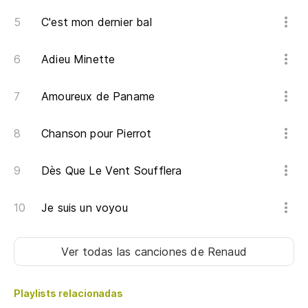
Co
C'est mon dernier bal
Da
Adieu Minette
Pa
Po
Amoureux de Paname
Qu
Chanson pour Pierrot
Dès Que Le Vent Soufflera
Tu
Ta
Je suis un voyou
Y 
Ver todas las canciones
de Renaud
Qu
Playlists relacionadas
P'