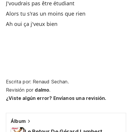
J'voudrais pas être étudiant
Alors tu s'ras un moins que rien
Po
Ah oui ça j'veux bien
Pa
Y 
Et
Ah
Escrita por: Renaud Sechan.
A 
Revisión por
dalmo
.
Ma
¿Viste algún error? Envíanos una revisión.
Ol
Álbum
La
Le Retour De Gérard Lambert