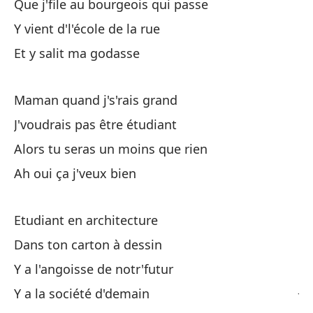
Que j'file au bourgeois qui passe
Y vient d'l'école de la rue
Li
Et y salit ma godasse
Pr
Qu
Maman quand j's'rais grand
Qu
J'voudrais pas être étudiant
Alors tu seras un moins que rien
De
Ah oui ça j'veux bien
De
Etudiant en architecture
Es
Dans ton carton à dessin
No
Y a l'angoisse de notr'futur
J'
Y a la société d'demain