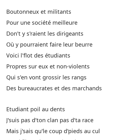
Es
Boutonneux et militants
Et
Pour une société meilleure
Don't y s'raient les dirigeants
Co
Où y pourraient faire leur beurre
Po
Voici l'flot des étudiants
Propres sur eux et non-violents
¿N
Qui s'en vont grossir les rangs
Do
Des bureaucrates et des marchands
¿D
Etudiant poil au dents
Où
J'suis pas d'ton clan pas d'ta race
Aq
Mais j'sais qu'le coup d'pieds au cul
Vo