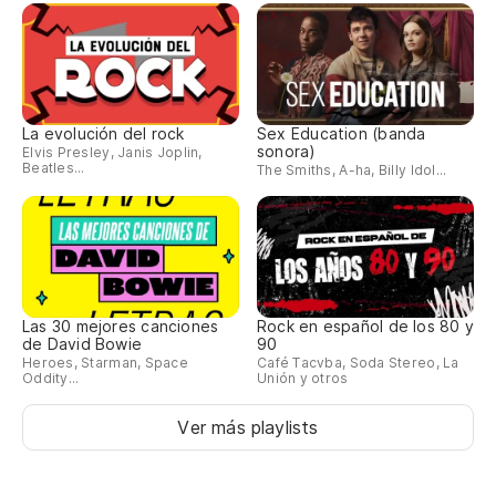
Pa
Y 
La evolución del rock
Sex Education (banda
sonora)
Elvis Presley, Janis Joplin,
Beatles...
The Smiths, A-ha, Billy Idol...
Ma
Ma
No
Las 30 mejores canciones
Rock en español de los 80 y
J'
de David Bowie
90
Heroes, Starman, Space
Café Tacvba, Soda Stereo, La
Oddity...
Unión y otros
En
Ver más playlists
Be
No