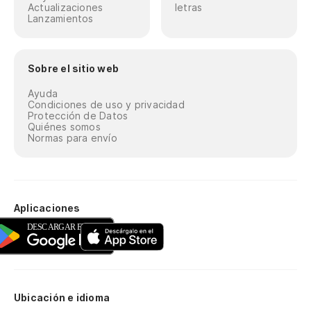
Actualizaciones
letras
Lanzamientos
Mi
En
Sobre el sitio web
Ayuda
La
Condiciones de uso y privacidad
Protección de Datos
La
Quiénes somos
Normas para envío
Ma
Ma
Aplicaciones
No
J'
En
Ubicación e idioma