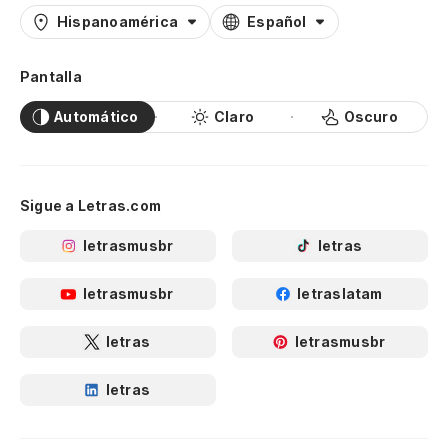
Al
Hispanoamérica
Español
Ah
Pantalla
Automático
Claro
Oscuro
Sigue a Letras.com
letrasmusbr
letras
letrasmusbr
letraslatam
letras
letrasmusbr
letras