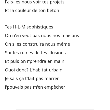
Fais-les nous voir tes projets
Pe
Et la couleur de ton béton
Ma
Qu
Tes H-L-M sophistiqués
Qu
On n'en veut pas nous nos maisons
On s'les construira nous même
Vi
Sur les ruines de tes illusions
Y 
Et puis on r'prendra en main
Y 
Quoi donc? L'habitat urbain
Je sais ça t'fait pas marrer
Ma
J'pouvais pas m'en empêcher
Ma
No