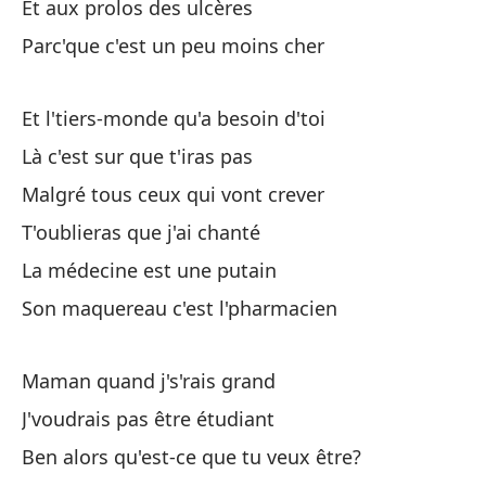
Et aux prolos des ulcères
Es
Parc'que c'est un peu moins cher
Mu
Et l'tiers-monde qu'a besoin d'toi
Fa
Là c'est sur que t'iras pas
Y 
Malgré tous ceux qui vont crever
T'oublieras que j'ai chanté
Tu
La médecine est une putain
Son maquereau c'est l'pharmacien
No
On
Maman quand j's'rais grand
La
J'voudrais pas être étudiant
On
Ben alors qu'est-ce que tu veux être?