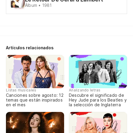
Álbum • 1981
La
Su
So
Artículos relacionados
Ma
Ma
No
J'
Listas musicales
Analizando letras
Canciones sobre agosto: 12
Descubre el significado de
temas que están inspirados
Hey Jude para los Beatles y
En
en el mes
la selección de Inglaterra
Be
No