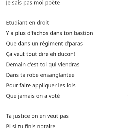
Je sais pas moi poète
So
Su
Etudiant en droit
Y 
Y a plus d'fachos dans ton bastion
Et
Que dans un régiment d'paras
Ça veut tout dire eh ducon!
¿Q
Demain c'est toi qui viendras
Qu
Dans ta robe ensanglantée
Sé
Pour faire appliquer les lois
Je
Que jamais on a voté
No
Ta justice on en veut pas
Pi si tu finis notaire