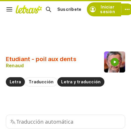
Iniciar
Suscríbete
sesión
Copiar fragmento
Copiar toda la letra
Etudiant - poil aux dents
Practicar la pronunciación de
Renaud
Comentar sobre este fragmento
Letra
Traducción
Letra y traducción
Traducción automática