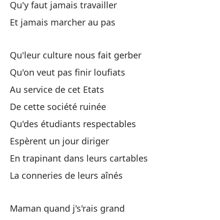
Qu'y faut jamais travailler
Va
Et jamais marcher au pas
Tu
Qu'leur culture nous fait gerber
Pa
Qu'on veut pas finir loufiats
Po
Au service de cet Etats
Tu
De cette société ruinée
Te
Qu'des étudiants respectables
Espèrent un jour diriger
A 
En trapinant dans leurs cartables
Au
La conneries de leurs aînés
Cá
Maman quand j's'rais grand
Y 