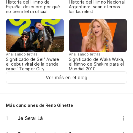
Historia del Himno de
Historia del Himno Nacional
Me
España: descubre por qué
Argentino: ¡sean eternos
no tiene letra oficial
los laureles!
Má
Si
Re
Ta
Ha
Analizando letras
Analizando letras
Significado de Self Aware:
Significado de Waka Waka,
el debut viral de la banda
el himno de Shakira para el
Te
israelí Temper City
Mundial 2010
Oh
Ver más en el blog
{a
Más canciones de Reno Ginette
Je Serai Lá