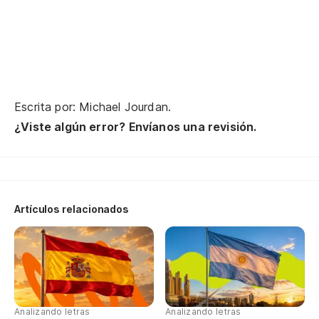
Si
Ha
Me
Qu
Ll
Escrita por: Michael Jourdan.
¿Viste algún error? Envíanos una revisión.
Te
Au
Pa
Artículos relacionados
{R
Si
Nu
Analizando letras
Analizando letras