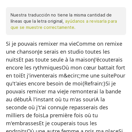
Nuestra traducción no tiene la misma cantidad de
líneas que la letra original,
ayúdanos a revisarla para
que se muestre correctamente.
Si je pouvais remixer ma vieComme on remixe
Si
une chansonJe serais en studio toutes les
Co
nuitsEt pas toute seule à la maisonJ'écouterais
Es
encore les rythmiquesOù mon cœur battait fort
Y 
en toiEt j'inventerais m&ecirc;me une suitePour
qu't'aies encore besoin de moi{Refrain:}Si je
Se
pouvais remixer ma vieJe remonterai la bande
Do
au débutÀ l'instant où tu m'as souriA la
E 
seconde où j't'ai connuJe repasserais des
milliers de foisLa première fois où tu
Pa
m'embrassesEt je couperais tous les
endroitsOù une autre femme a pris ma placeSi