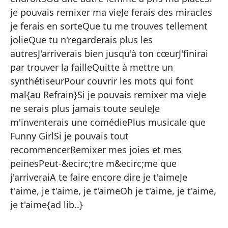
{E
je pouvais remixer ma vieJe ferais des miracles
Si
je ferais en sorteQue tu me trouves tellement
jolieQue tu n'regarderais plus les
Re
autresJ'arriverais bien jusqu'à ton cœurJ'finirai
Al
par trouver la failleQuitte à mettre un
En
synthétiseurPour couvrir les mots qui font
mal{au Refrain}Si je pouvais remixer ma vieJe
Re
ne serais plus jamais toute seuleJe
La
m'inventerais une comédiePlus musicale que
Y 
Funny GirlSi je pouvais tout
Do
recommencerRemixer mes joies et mes
peinesPeut-&ecirc;tre m&ecirc;me que
j'arriveraiA te faire encore dire je t'aimeJe
t'aime, je t'aime, je t'aimeOh je t'aime, je t'aime,
je t'aime{ad lib..}