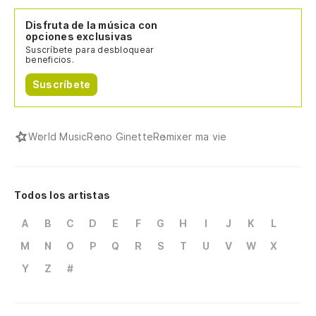
Disfruta de la música con
opciones exclusivas
Suscríbete para desbloquear
beneficios.
Suscríbete
World Music
Reno Ginette
Remixer ma vie
Todos los artistas
A
B
C
D
E
F
G
H
I
J
K
L
M
N
O
P
Q
R
S
T
U
V
W
X
Y
Z
#