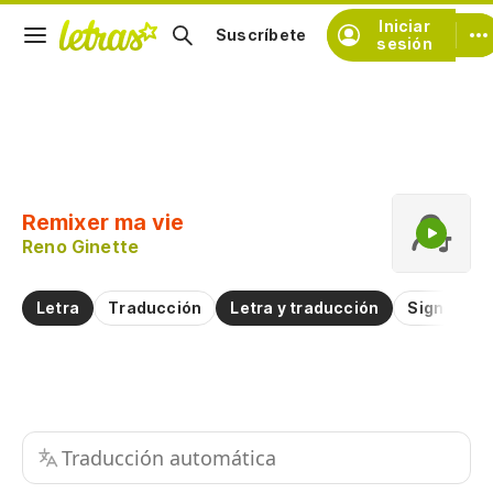
Iniciar
Suscríbete
sesión
Copiar fragmento
Copiar toda la letra
Remixer ma vie
Practicar la pronunciación de
Reno Ginette
Comentar sobre este fragmento
Letra
Traducción
Letra y traducción
Significad
Traducción automática