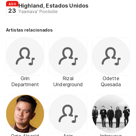
AGO
Highland, Estados Unidos
23
Yaamava' Poolside
Artistas relacionados
Grin
Rizal
Odette
Department
Underground
Quesada
Ogie Alcasid
Asin
Introvoys