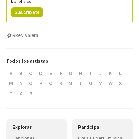
beneficios.
Suscríbete
R
Rey Valera
Todos los artistas
A
B
C
D
E
F
G
H
I
J
K
L
M
N
O
P
Q
R
S
T
U
V
W
X
Y
Z
#
Explorar
Participa
Canciones
Crea tu perfil musical