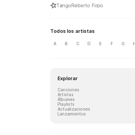
Tango
Roberto Firpo
Todos los artistas
A
B
C
D
E
F
G
Explorar
Canciones
Artistas
Álbumes
Playlists
Actualizaciones
Lanzamientos