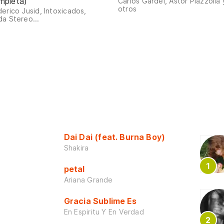
mpleta)
Carlos Gardel, Astor Piazzolla 
otros
erico Jusid, Intoxicados,
a Stereo...
Dai Dai (feat. Burna Boy)
Shakira
petal
Ariana Grande
Gracia Sublime Es
En Espiritu Y En Verdad