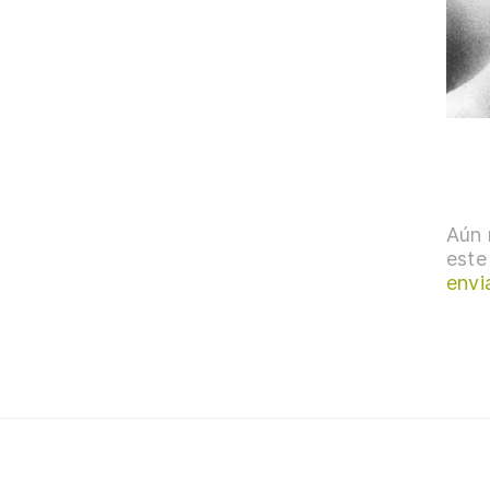
Aún 
este
envi