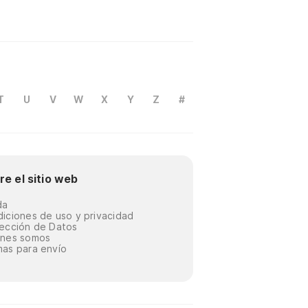
T
U
V
W
X
Y
Z
#
re el sitio web
da
iciones de uso y privacidad
ección de Datos
énes somos
as para envío