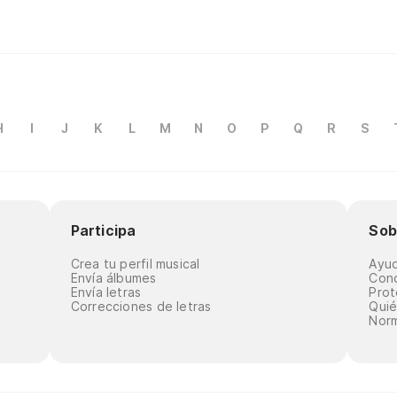
H
I
J
K
L
M
N
O
P
Q
R
S
Participa
Sob
Crea tu perfil musical
Ayu
Envía álbumes
Cond
Envía letras
Prot
Correcciones de letras
Qui
Norm