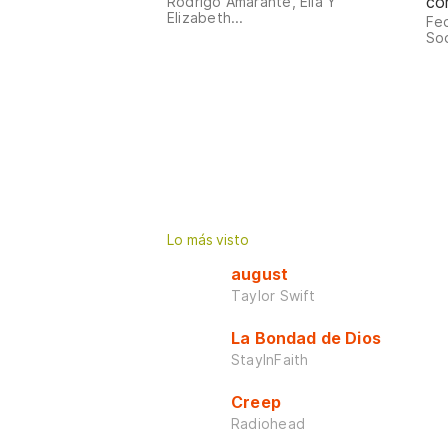
co
Rodrigo Amarante, Elia Y
Elizabeth...
Fed
Sod
Lo más visto
august
Taylor Swift
La Bondad de Dios
StayInFaith
Creep
Radiohead