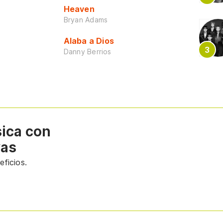
Heaven
Bryan Adams
Alaba a Dios
Danny Berrios
sica con
vas
ficios.