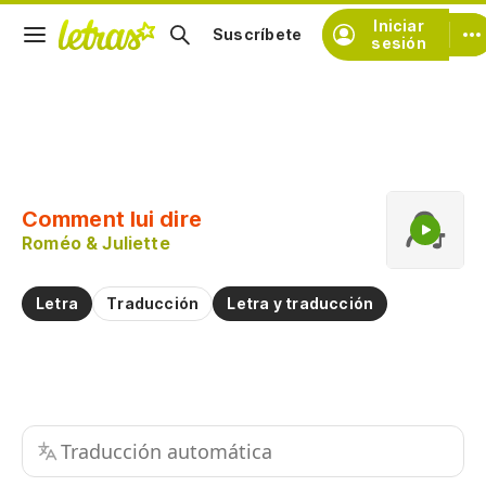
Iniciar
Suscríbete
sesión
Copiar fragmento
Copiar toda la letra
Comment lui dire
Practicar la pronunciación de
Roméo & Juliette
Comentar sobre este fragmento
Letra
Traducción
Letra y traducción
Traducción automática