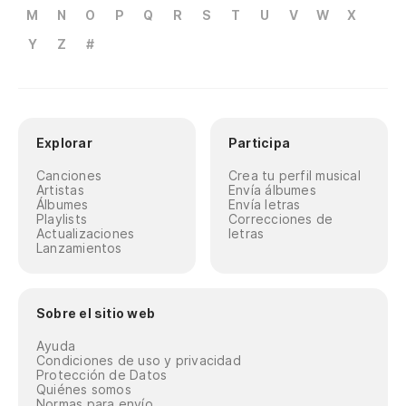
M
N
O
P
Q
R
S
T
U
V
W
X
Y
Z
#
Explorar
Participa
Canciones
Crea tu perfil musical
Artistas
Envía álbumes
Álbumes
Envía letras
Playlists
Correcciones de
Actualizaciones
letras
Lanzamientos
Sobre el sitio web
Ayuda
Condiciones de uso y privacidad
Protección de Datos
Quiénes somos
Normas para envío