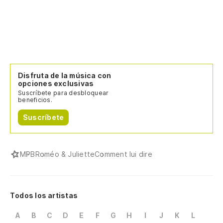
Disfruta de la música con
opciones exclusivas
Suscríbete para desbloquear
beneficios.
Suscríbete
MPB
Roméo & Juliette
Comment lui dire
Todos los artistas
A
B
C
D
E
F
G
H
I
J
K
L