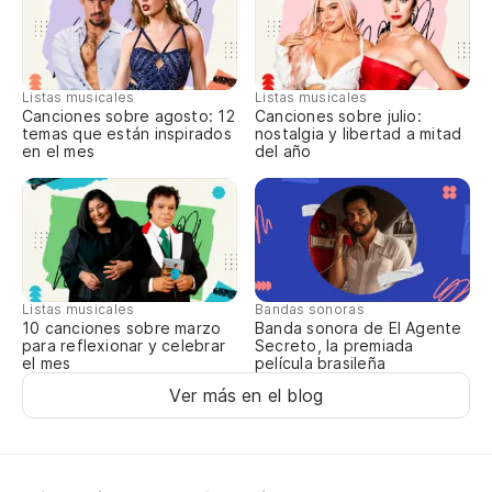
Qu
Có
Qu
Listas musicales
Listas musicales
Canciones sobre agosto: 12
Canciones sobre julio:
Qu
temas que están inspirados
nostalgia y libertad a mitad
en el mes
del año
Qu
Qu
Qu
Có
Listas musicales
Bandas sonoras
Có
10 canciones sobre marzo
Banda sonora de El Agente
para reflexionar y celebrar
Secreto, la premiada
el mes
película brasileña
Có
Ver más en el blog