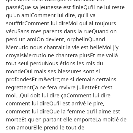
Sí
passéQue sa jeunesse est finieQu'il ne lui reste
pr
qu'un amiComment lui dire, qu'il va
Y 
souffrirComment lui direMoi qui ai toujours
vécuSans mes parents dans la rueQuand on
Es
perd un amiOn devient, orphelinQuand
Y 
Mercutio nous chantait la vie est belleMoi j'y
Qu
croyaisMercutio ne chantera plusEt me voilà
tout seul perduNous étions les rois du
Có
mondeOui mais ses blessures sont si
Qu
profondesEt m&ecirc;me si demain certains
Có
regrettentÇa ne fera revivre JulietteEt c'est
moi...Qui doit lui dire çaComment lui dire,
Qu
comment lui direQu'il est arrivé le pire,
Qu
comment lui direQue la femme qu'il aime est
Qu
morteEt qu'en partant elle emporteLa moitié de
Qu
son amourElle prend le tout de