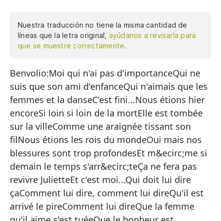
Nuestra traducción no tiene la misma cantidad de
líneas que la letra original,
ayúdanos a revisarla para
que se muestre correctamente.
Benvolio:Moi qui n'ai pas d'importanceQui ne
Be
suis que son ami d'enfanceQui n'aimais que les
Qu
femmes et la danseC'est fini...Nous étions hier
Qu
encoreSi loin si loin de la mortElle est tombée
Se
sur la villeComme une araignée tissant son
filNous étions les rois du mondeOui mais nos
Ay
blessures sont trop profondesEt m&ecirc;me si
Ta
demain le temps s'arr&ecirc;teÇa ne fera pas
El
revivre JulietteEt c'est moi...Qui doit lui dire
çaComment lui dire, comment lui direQu'il est
Co
arrivé le pireComment lui direQue la femme
Ér
qu'il aime s'est tuéeQue le bonheur est