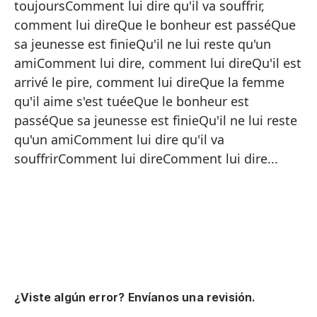
toujoursComment lui dire qu'il va souffrir,
Có
comment lui direQue le bonheur est passéQue
Có
sa jeunesse est finieQu'il ne lui reste qu'un
Yo
amiComment lui dire, comment lui direQu'il est
arrivé le pire, comment lui direQue la femme
Si
qu'il aime s'est tuéeQue le bonheur est
Cu
passéQue sa jeunesse est finieQu'il ne lui reste
Un
qu'un amiComment lui dire qu'il va
souffrirComment lui direComment lui dire...
Cu
be
Yo
Me
Y 
Ér
¿Viste algún error? Envíanos una revisión.
Sí