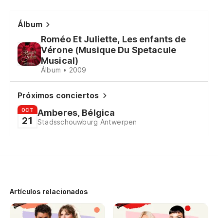
Y 
Es
Álbum
Roméo Et Juliette, Les enfants de
Y 
Vérone (Musique Du Spetacule
Qu
Musical)
Álbum • 2009
Có
Qu
Próximos conciertos
Qu
OCT
Amberes, Bélgica
21
Stadsschouwburg Antwerpen
Y 
La
Se
Có
Artículos relacionados
Qu
Qu