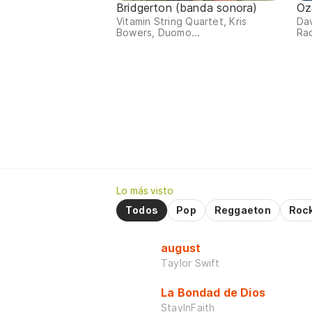
Bridgerton (banda sonora)
Oz
Vitamin String Quartet, Kris
Da
Bowers, Duomo...
Ra
Lo más visto
Todos
Pop
Reggaeton
Roc
august
Taylor Swift
La Bondad de Dios
StayInFaith