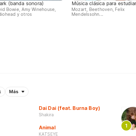
ark (banda sonora)
Música clásica para estudia
vid Bowie, Amy Winehouse,
Mozart, Beethoven, Felix
diohead y otros
Mendelssohn...
k
Más
Dai Dai (feat. Burna Boy)
Shakira
Animal
KATSEYE