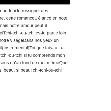
/
-ou-tchi le rossignol des
ore, cette romanceS'élance en note
 mais notre amour peut-il
Tchi-tchi-ou-tchi es-tu partie loin
r notre visageDans nos yeux un
t{Instrumental}Toi que fais-tu là-
i-tchi-ou-tchi si tu comprends mon
 je sens qu'au fond de moi-mêmeQue
si beau, si beauTchi-tchi-ou-tchi