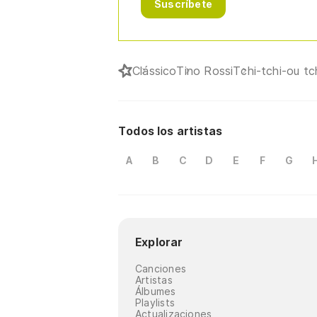
Suscríbete
Clássico
Tino Rossi
Tchi-tchi-ou tc
Todos los artistas
A
B
C
D
E
F
G
Explorar
Canciones
Artistas
Álbumes
Playlists
Actualizaciones