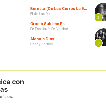
Beretta (De Los Cerros La Escuela)
El de Las R's
Gracia Sublime Es
En Espiritu Y En Verdad
Alaba a Dios
Danny Berrios
sica con
vas
ficios.