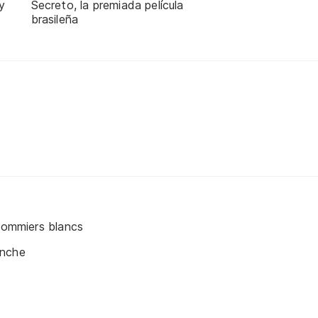
y
Secreto, la premiada película
brasileña
 pommiers blancs
anche