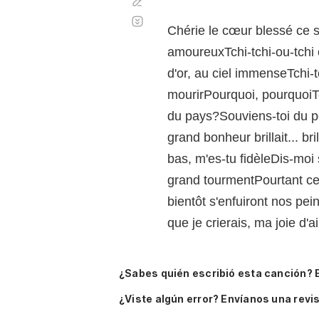
Corregir
Desplazamiento
automático
Chérie le cœur blessé ce s
amoureuxTchi-tchi-ou-tchi 
d'or, au ciel immenseTchi-t
mourirPourquoi, pourquoiTch
du pays?Souviens-toi du pe
grand bonheur brillait... b
bas, m'es-tu fidèleDis-moi 
grand tourmentPourtant ce
bientôt s'enfuiront nos pei
que je crierais, ma joie d'
¿Sabes quién escribió esta canción? 
¿Viste algún error? Envíanos una revis