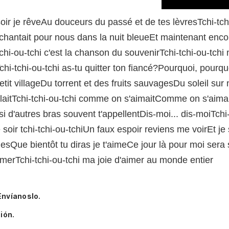
oir je rêveAu douceurs du passé et de tes lèvresTchi-tchi
chantait pour nous dans la nuit bleueEt maintenant enc
chi-ou-tchi c'est la chanson du souvenirTchi-tchi-ou-tchi
i-tchi-ou-tchi as-tu quitter ton fiancé?Pourquoi, pourquoi
tit villageDu torrent et des fruits sauvagesDu soleil su
rillaitTchi-tchi-ou-tchi comme on s'aimaitComme on s'aimai
si d'autres bras souvent t'appellentDis-moi... dis-moiTch
 soir tchi-tchi-ou-tchiUn faux espoir reviens me voirEt
nesQue bientôt tu diras je t'aimeCe jour là pour moi sera 
aimerTchi-tchi-ou-tchi ma joie d'aimer au monde entier
Envíanoslo.
ión.