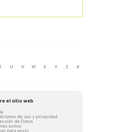
T
U
V
W
X
Y
Z
#
re el sitio web
da
iciones de uso y privacidad
ección de Datos
énes somos
as para envío