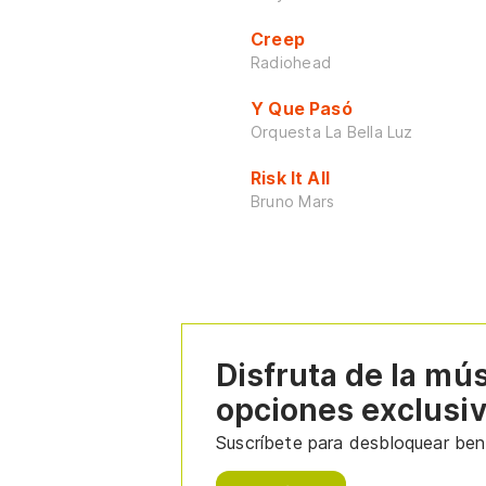
Creep
Radiohead
Y Que Pasó
Orquesta La Bella Luz
Risk It All
Bruno Mars
Disfruta de la mú
opciones exclusi
Suscríbete para desbloquear bene