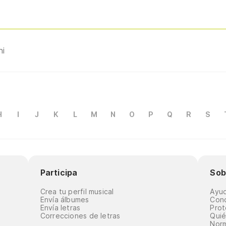
hi
H
I
J
K
L
M
N
O
P
Q
R
S
Participa
Sob
Crea tu perfil musical
Ayu
Envía álbumes
Cond
Envía letras
Prot
Correcciones de letras
Qui
Norm