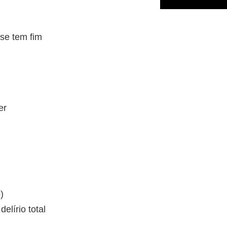
se tem fim
er
)
elírio total