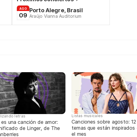
AGO
Porto Alegre, Brasil
09
Araújo Vianna Auditorium
Listas musicales
lizando letras
Canciones sobre agosto: 12
 es una canción de amor:
temas que están inspirados
nificado de Linger, de The
el mes
nberries