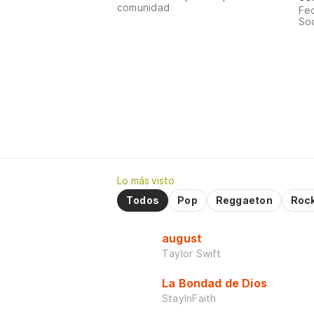
comunidad
Fed
Sod
Lo más visto
Todos
Pop
Reggaeton
Roc
august
Taylor Swift
La Bondad de Dios
StayInFaith