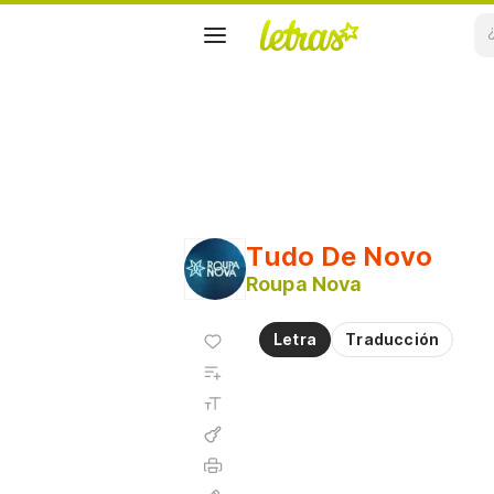
Tudo De Novo
Roupa Nova
Agregar
Letra
Traducción
a
Agregar
favoritos
a
Tamaño
playlist
de la
fuente
Acordes
Imprimir