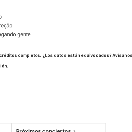
o
reção
hegando gente
créditos completos.
¿Los datos están equivocados? Avísanos
ión.
Próximos conciertos