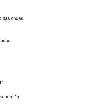
 das ondas
eladas
er
se tem fim