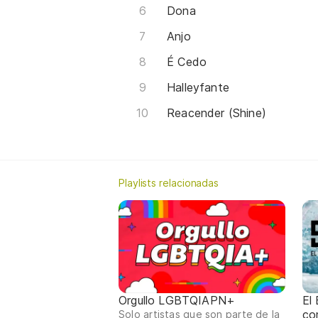
Dona
Anjo
É Cedo
Halleyfante
Reacender (Shine)
Playlists relacionadas
Orgullo LGBTQIAPN+
El
co
Solo artistas que son parte de la