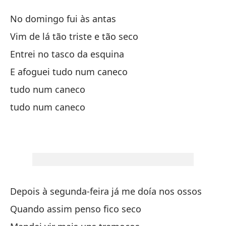
El
No domingo fui às antas
N
Vim de lá tão triste e tão seco
Entrei no tasco da esquina
El
E afoguei tudo num caneco
Vo
tudo num caneco
Vi
tudo num caneco
En
En
Y 
Depois à segunda-feira já me doía nos ossos
E 
Quando assim penso fico seco
to