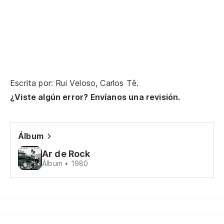
Y 
E 
to
to
Escrita por: Rui Veloso, Carlos Tê.
¿Viste algún error? Envíanos una revisión.
Ba
Álbum
Ca
Ar de Rock
Álbum • 1980
Mi
A 
Vo