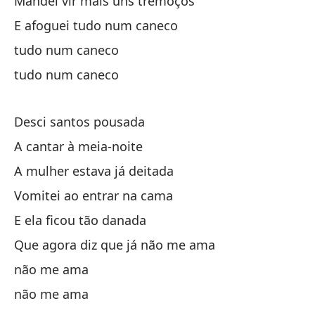
Mandei vir mais uns tremoços
E afoguei tudo num caneco
to
tudo num caneco
tudo num caneco
Desci santos pousada
A cantar à meia-noite
Lu
A mulher estava já deitada
De
Vomitei ao entrar na cama
Cu
E ela ficou tão danada
Qu
Que agora diz que já não me ama
não me ama
Pe
não me ama