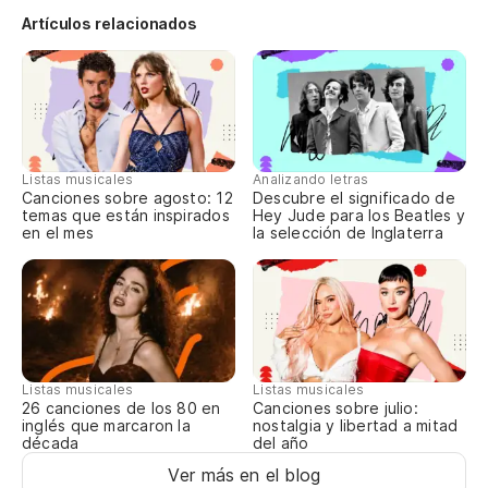
Vo
Artículos relacionados
Y 
Qu
Qu
Listas musicales
Analizando letras
Canciones sobre agosto: 12
Descubre el significado de
temas que están inspirados
Hey Jude para los Beatles y
n
en el mes
la selección de Inglaterra
n
Listas musicales
Listas musicales
Canciones sobre julio:
26 canciones de los 80 en
nostalgia y libertad a mitad
inglés que marcaron la
del año
década
Ver más en el blog