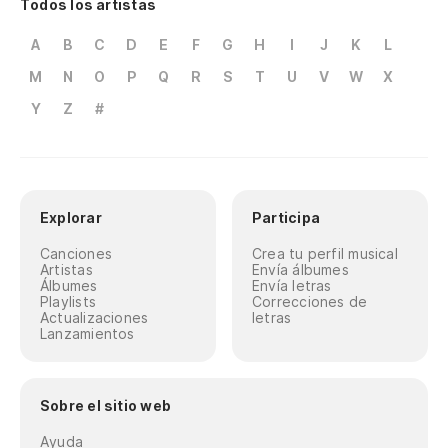
Todos los artistas
A
B
C
D
E
F
G
H
I
J
K
L
M
N
O
P
Q
R
S
T
U
V
W
X
Y
Z
#
Explorar
Participa
Canciones
Crea tu perfil musical
Artistas
Envía álbumes
Álbumes
Envía letras
Playlists
Correcciones de
Actualizaciones
letras
Lanzamientos
Sobre el sitio web
Ayuda