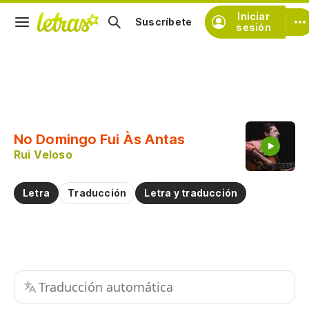
Iniciar
Suscríbete
sesión
Copiar fragmento
Copiar toda la letra
No Domingo Fui Às Antas
Practicar la pronunciación de
Rui Veloso
Comentar sobre este fragmento
Letra
Traducción
Letra y traducción
Traducción automática