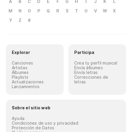
A
B
C
D
E
F
G
H
I
J
K
L
M
N
O
P
Q
R
S
T
U
V
W
X
Y
Z
#
Explorar
Participa
Canciones
Crea tu perfil musical
Artistas
Envía álbumes
Álbumes
Envía letras
Playlists
Correcciones de
Actualizaciones
letras
Lanzamientos
Sobre el sitio web
Ayuda
Condiciones de uso y privacidad
Protección de Datos