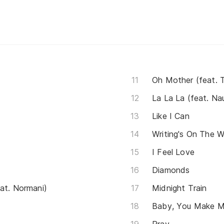
Oh Mother (feat. 
La La La (feat. N
Like I Can
Writing's On The W
I Feel Love
Diamonds
at. Normani)
Midnight Train
Baby, You Make M