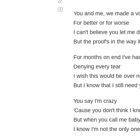
Corregir
Desplazamiento
automático
You and me, we made a v
For better or for worse
I can't believe you let me
But the proof's in the way i
For months on end I've ha
Denying every tear
I wish this would be over 
But I know that I still need
You say I'm crazy
'Cause you don't think I k
But when you call me bab
I know I'm not the only one