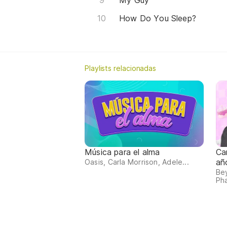
My Guy
How Do You Sleep?
Playlists relacionadas
Música para el alma
Ca
añ
Oasis, Carla Morrison, Adele...
Bey
Pha