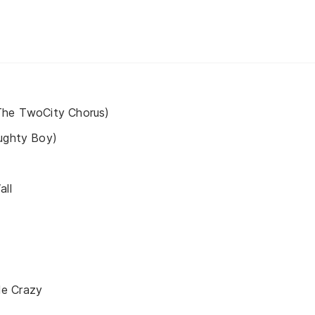
The TwoCity Chorus)
aughty Boy)
all
e Crazy