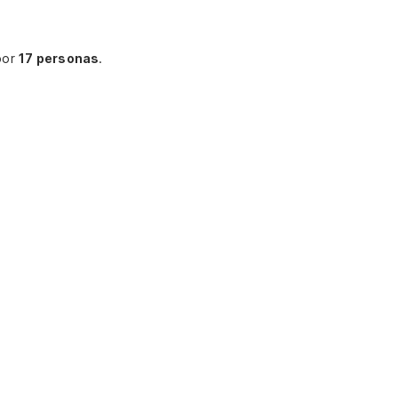
por
17 personas
.