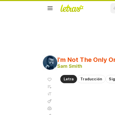
I'm Not The Only O
Sam Smith
Agregar
Letra
Traducción
Sig
a
Agregar
favoritos
a
Tamaño
playlist
de la
fuente
Acordes
Imprimir