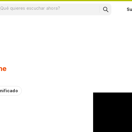
Su
ne
nificado