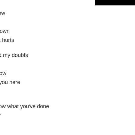
ow
 down
t hurts
d my doubts
now
 you here
now what you've done
y