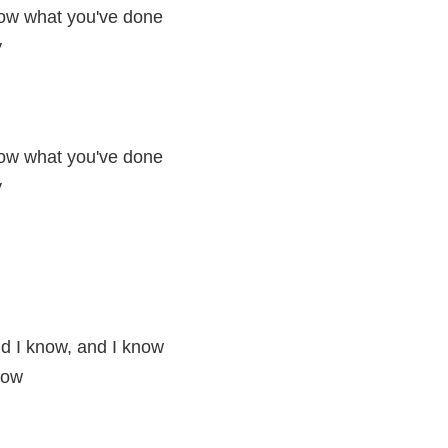
now what you've done
y
now what you've done
y
nd I know, and I know
now