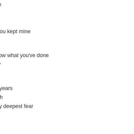
e
ou kept mine
now what you've done
y
 years
gh
y deepest fear