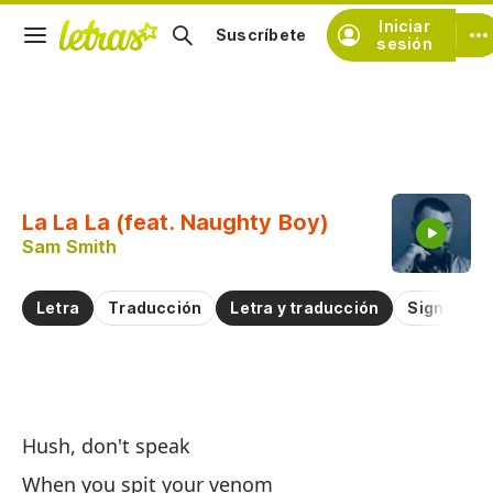
Iniciar
Suscríbete
sesión
Copiar fragmento
Copiar toda la letra
La La La (feat. Naughty Boy)
Practicar la pronunciación de
Sam Smith
Comentar sobre este fragmento
Letra
Traducción
Letra y traducción
Significad
La
Hush, don't speak
La
When you spit your venom