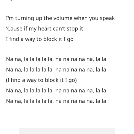
No
I'm turning up the volume when you speak
I 
'Cause if my heart can't stop it
No
I find a way to block it I go
Pe
Na na, la la la la la, na na na na na, la la
Bu
Na na, la la la la la, na na na na na, la la
(I find a way to block it I go)
Su
Na na, la la la la la, na na na na na, la la
Na na, la la la la la, na na na na na, la la
Me
I'
Cu