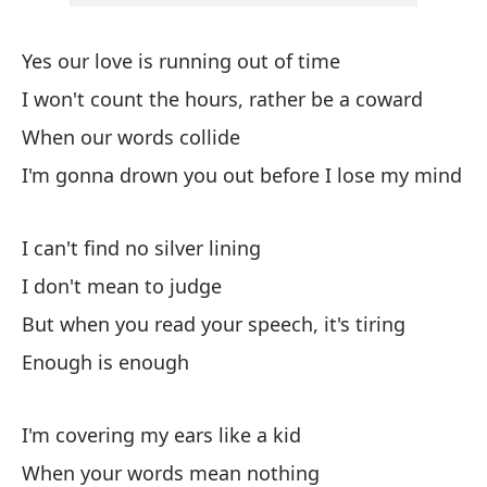
Wh
Yes our love is running out of time
Vo
I won't count the hours, rather be a coward
When our words collide
Es
I'm gonna drown you out before I lose my mind
I'
I can't find no silver lining
Po
I don't mean to judge
'C
But when you read your speech, it's tiring
En
Enough is enough
I 
I'm covering my ears like a kid
Na
When your words mean nothing