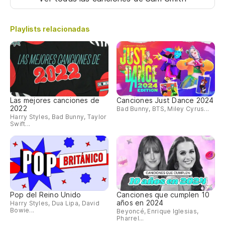
Me
Playlists relacionadas
I'
Cu
Wh
Las mejores canciones de
Canciones Just Dance 2024
2022
Bad Bunny, BTS, Miley Cyrus...
Vo
Harry Styles, Bad Bunny, Taylor
Swift...
Es
I'
Po
Pop del Reino Unido
Canciones que cumplen 10
'C
años en 2024
Harry Styles, Dua Lipa, David
Bowie...
Beyoncé, Enrique Iglesias,
Pharrel...