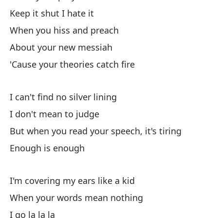
Keep it shut I hate it
Si
When you hiss and preach
Cu
About your new messiah
Wh
'Cause your theories catch fire
Ma
I can't find no silver lining
I don't mean to judge
cu
But when you read your speech, it's tiring
Wh
Enough is enough
So
I'm covering my ears like a kid
Po
When your words mean nothing
'C
I go la la la