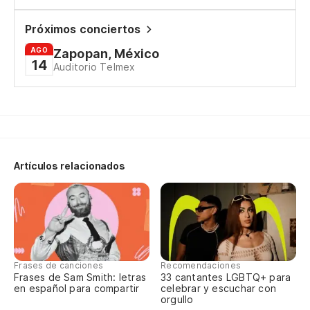
Na 
Próximos conciertos
(E
AGO
Zapopan, México
(I
14
Auditorio Telmex
Na
Na 
Na
Artículos relacionados
Na 
(E
(I
Frases de canciones
Recomendaciones
Frases de Sam Smith: letras
33 cantantes LGBTQ+ para
en español para compartir
celebrar y escuchar con
Na
orgullo