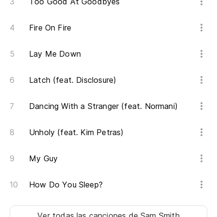
Too Good At Goodbyes
I'
Fire On Fire
Cu
Lay Me Down
Wh
Vo
Latch (feat. Disclosure)
Dancing With a Stranger (feat. Normani)
Es
I'
Unholy (feat. Kim Petras)
Po
My Guy
Ca
How Do You Sleep?
En
I 
Ver todas las canciones
de Sam Smith