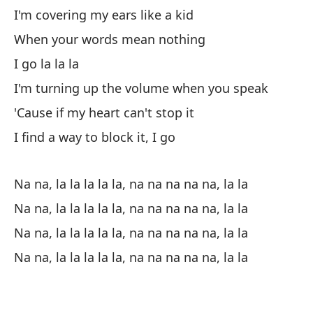
I 
I'm covering my ears like a kid
When your words mean nothing
No
I go la la la
Pe
I'm turning up the volume when you speak
'Cause if my heart can't stop it
Bu
I find a way to block it, I go
Su
Na na, la la la la la, na na na na na, la la
Me
Na na, la la la la la, na na na na na, la la
I'
Na na, la la la la la, na na na na na, la la
Na na, la la la la la, na na na na na, la la
Cu
Wh