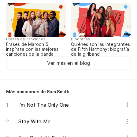
Na 
Na
Na 
Frases de canciones
Biografías
Frases de Maroon 5:
Quiénes son las integrantes
(E
inspírate con las mejores
de Fifth Harmony: biografía
canciones de la banda
de la girlband
(I
Ver más en el blog
Na
Na 
Más canciones de Sam Smith
Na
I'm Not The Only One
Na 
Stay With Me
Me