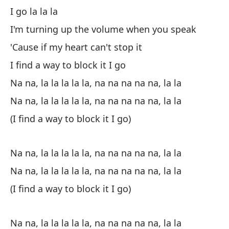
Na 
I go la la la
Na
I'm turning up the volume when you speak
'Cause if my heart can't stop it
Na 
I find a way to block it I go
(E
Na na, la la la la la, na na na na na, la la
(I
Na na, la la la la la, na na na na na, la la
Na
(I find a way to block it I go)
Na 
Na na, la la la la la, na na na na na, la la
Na
Na na, la la la la la, na na na na na, la la
Na 
(I find a way to block it I go)
Na na, la la la la la, na na na na na, la la