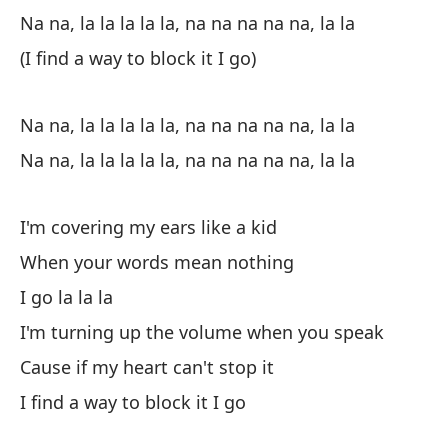
Na na, la la la la la, na na na na na, la la
(I find a way to block it I go)
Sí
Ye
Na na, la la la la la, na na na na na, la la
No
Na na, la la la la la, na na na na na, la la
I 
I'm covering my ears like a kid
Cu
When your words mean nothing
Wh
I go la la la
Te
I'm turning up the volume when you speak
I'
Cause if my heart can't stop it
I find a way to block it I go
No