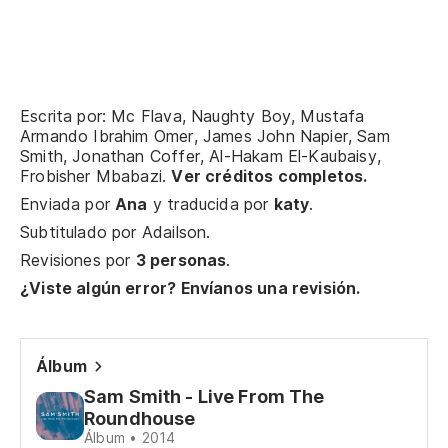
Vo
Es
I'
Escrita por: Mc Flava, Naughty Boy, Mustafa
Armando Ibrahim Omer, James John Napier, Sam
Po
Smith, Jonathan Coffer, Al-Hakam El-Kaubaisy,
Frobisher Mbabazi.
Ver créditos completos.
'C
Enviada por
Ana
y traducida por
katy
.
Subtitulado por
Adailson
.
En
Revisiones por
3 personas
.
I 
¿Viste algún error? Envíanos una revisión.
Na
Na 
Álbum
Sam Smith - Live From The
Na
Roundhouse
Álbum • 2014