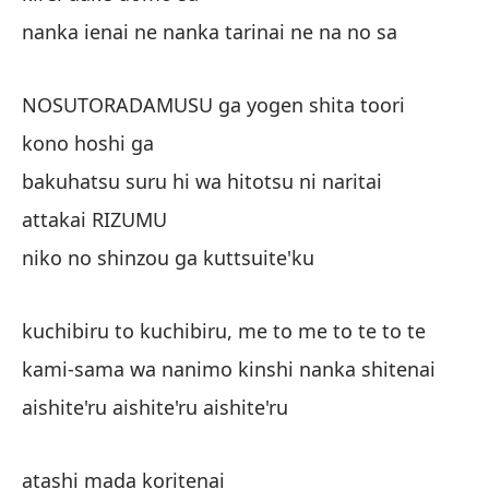
nanka ienai ne nanka tarinai ne na no sa
Si
re
NOSUTORADAMUSU ga yogen shita toori
it
kono hoshi ga
en
bakuhatsu suru hi wa hitotsu ni naritai
de
attakai RIZUMU
da
niko no shinzou ga kuttsuite'ku
de
na
kuchibiru to kuchibiru, me to me to te to te
kami-sama wa nanimo kinshi nanka shitenai
¿P
aishite'ru aishite'ru aishite'ru
at
atashi mada koritenai