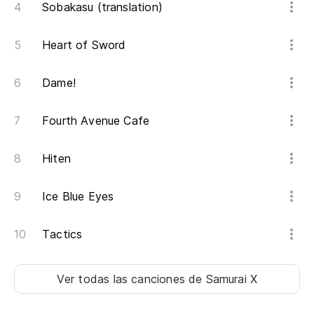
Sobakasu (translation)
BA
Heart of Sword
la
Dame!
ab
Fourth Avenue Cafe
pa
ta
Hiten
Ice Blue Eyes
Un
ik
Tactics
so
Ver todas las canciones
de Samurai X
no