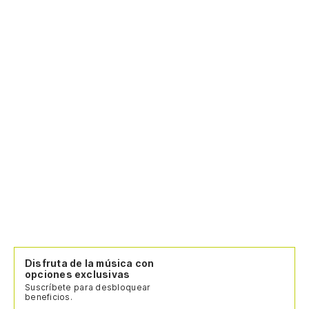
La
ku
Di
ka
te
ai
To
no
Disfruta de la música con
opciones exclusivas
Suscríbete para desbloquear
es
beneficios.