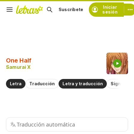
Iniciar
Suscríbete
sesión
Copiar fragmento
Copiar toda la letra
One Half
Practicar la pronunciación de
Samurai X
Comentar sobre este fragmento
Letra
Traducción
Letra y traducción
Significad
Traducción automática