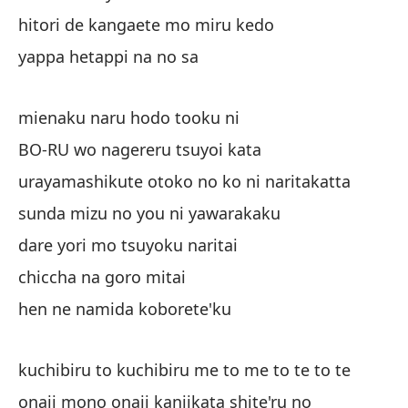
Ku
hitori de kangaete mo miru kedo
Di
yappa hetappi na no sa
ka
mienaku naru hodo tooku ni
te
BO-RU wo nagereru tsuyoi kata
ais
urayamashikute otoko no ko ni naritakatta
sunda mizu no you ni yawarakaku
To
dare yori mo tsuyoku naritai
no
chiccha na goro mitai
hen ne namida koborete'ku
es
kuchibiru to kuchibiru me to me to te to te
qu
onaji mono onaji kanjikata shite'ru no