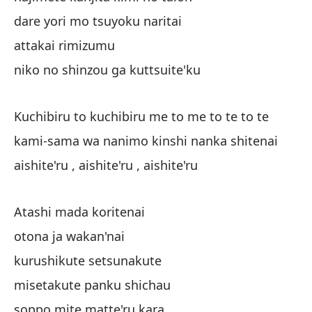
Da
dare yori mo tsuyoku naritai
en
attakai rimizumu
m
niko no shinzou ga kuttsuite'ku
ha
Kuchibiru to kuchibiru me to me to te to te
qu
kami-sama wa nanimo kinshi nanka shitenai
aishite'ru , aishite'ru , aishite'ru
Ca
Ka
Atashi mada koritenai
pa
otona ja wakan'nai
oj
kurushikute setsunakute
misetakute panku shichau
re
qu
soppo mite matte'ru kara