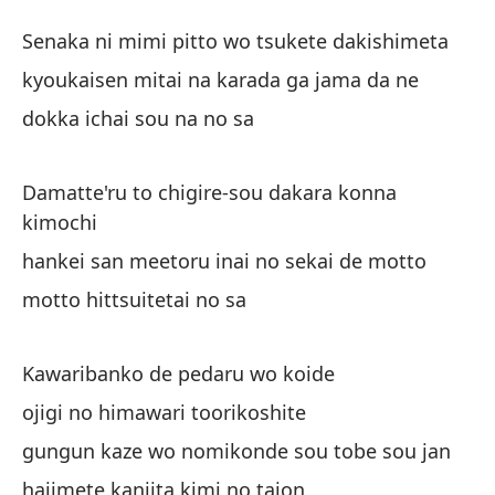
U
Senaka ni mimi pitto wo tsukete dakishimeta
O
kyoukaisen mitai na karada ga jama da ne
dokka ichai sou na no sa
Se
Se
Damatte'ru to chigire-sou dakara konna
kimochi
co
hankei san meetoru inai no sekai de motto
ky
motto hittsuitetai no sa
un
do
Kawaribanko de pedaru wo koide
ojigi no himawari toorikoshite
Es
gungun kaze wo nomikonde sou tobe sou jan
po
hajimete kanjita kimi no taion