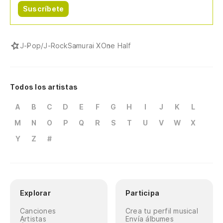
Suscríbete
qu
mi
J-Pop/J-Rock
Samurai X
One Half
mi
so
Todos los artistas
co
A
B
C
D
E
F
G
H
I
J
K
L
PO
M
N
O
P
Q
R
S
T
U
V
W
X
Y
Z
#
to
he
ko
Explorar
Participa
Canciones
Crea tu perfil musical
pa
Artistas
Envía álbumes