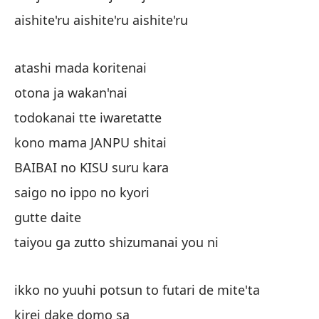
mi
aishite'ru aishite'ru aishite'ru
mi
so
atashi mada koritenai
otona ja wakan'nai
co
todokanai tte iwaretatte
po
kono mama JANPU shitai
to
BAIBAI no KISU suru kara
saigo no ippo no kyori
he
gutte daite
ko
taiyou ga zutto shizumanai you ni
ikko no yuuhi potsun to futari de mite'ta
kirei dake domo sa