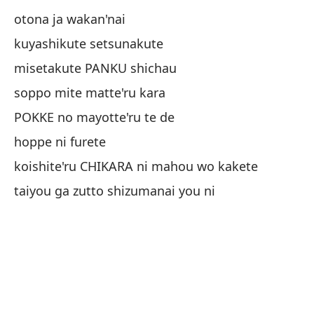
so
otona ja wakan'nai
kuyashikute setsunakute
pi
misetakute PANKU shichau
hi
soppo mite matte'ru kara
pe
POKKE no mayotte'ru te de
hoppe ni furete
Ta
koishite'ru CHIKARA ni mahou wo kakete
mi
taiyou ga zutto shizumanai you ni
la
BO
qu
ur