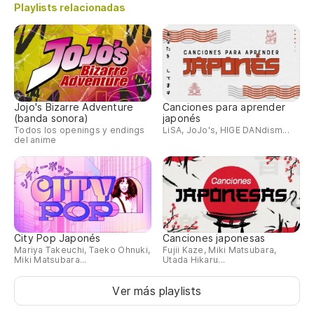
Playlists relacionadas
na
Si
NO
Jojo's Bizarre Adventure
Canciones para aprender
(banda sonora)
japonés
es
Todos los openings y endings
LiSA, JoJo's, HIGE DANdism...
del anime
qu
ba
un
City Pop Japonés
Canciones japonesas
Mariya Takeuchi, Taeko Ohnuki,
Fujii Kaze, Miki Matsubara,
Miki Matsubara...
Utada Hikaru...
mi
ni
Ver más playlists