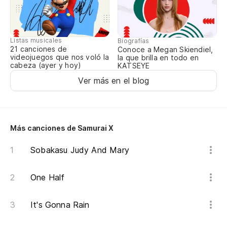
on
te
Listas musicales
Biografías
21 canciones de
ai
Conoce a Megan Skiendiel,
videojuegos que nos voló la
la que brilla en todo en
cabeza (ayer y hoy)
KATSEYE
Ver más en el blog
To
no
Más canciones de Samurai X
au
Sobakasu Judy And Mary
to
One Half
qu
It's Gonna Rain
po