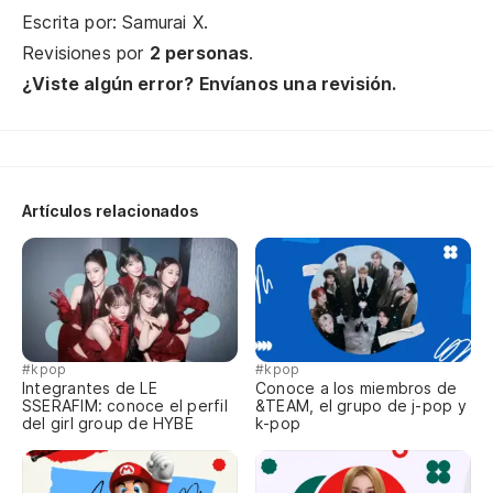
Escrita por: Samurai X.
su
Revisiones por
2 personas
.
su
¿Viste algún error? Envíanos una revisión.
qu
da
Artículos relacionados
co
la
La
#kpop
#kpop
Integrantes de LE
Conoce a los miembros de
SSERAFIM: conoce el perfil
&TEAM, el grupo de j-pop y
ku
del girl group de HYBE
k-pop
si