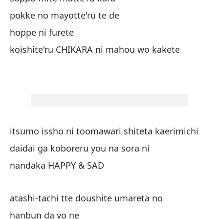
gu
pokke no mayotte'ru te de
hoppe ni furete
la
koishite'ru CHIKARA ni mahou wo kakete
ha
qu
da
un
itsumo issho ni toomawari shiteta kaerimichi
daidai ga koboreru you na sora ni
mi
nandaka HAPPY & SAD
ni
atashi-tachi tte doushite umareta no
La
hanbun da yo ne