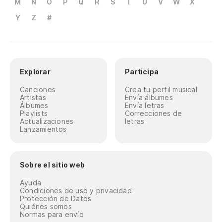
M
N
O
P
Q
R
S
T
U
V
W
X
Y
Z
#
Explorar
Participa
Canciones
Crea tu perfil musical
Artistas
Envía álbumes
Álbumes
Envía letras
Playlists
Correcciones de
Actualizaciones
letras
Lanzamientos
Sobre el sitio web
Ayuda
Condiciones de uso y privacidad
Protección de Datos
Quiénes somos
Normas para envío