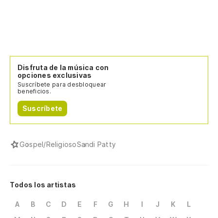
Disfruta de la música con
opciones exclusivas
Suscríbete para desbloquear
beneficios.
Suscríbete
Gospel/Religioso
Sandi Patty
Todos los artistas
A
B
C
D
E
F
G
H
I
J
K
L