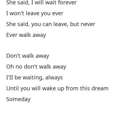
She said, I will wait forever
I won't leave you ever
She said, you can leave, but never
Ever walk away
El
Don't walk away
Sh
Oh no don't walk away
So
I'II be waiting, always
Until you will wake up from this dream
El
Someday
Sh
El
Sh