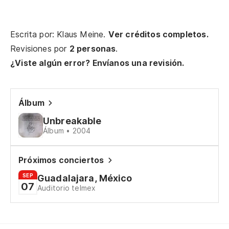
So
Escrita por: Klaus Meine.
Ver créditos completos.
El
Revisiones por
2 personas
.
Sh
¿Viste algún error? Envíanos una revisión.
Al
Álbum
Pu
Unbreakable
Álbum • 2004
I 
Próximos conciertos
Cu
SEP
Guadalajara, México
07
Auditorio telmex
Pe
Qu