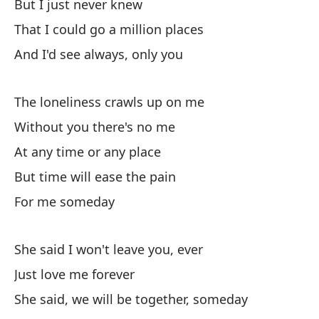
But I just never knew
So
That I could go a million places
Ar
And I'd see always, only you
Ot
The loneliness crawls up on me
Without you there's no me
Ve
At any time or any place
But time will ease the pain
Cu
For me someday
Wh
Mi
She said I won't leave you, ever
As
Just love me forever
She said, we will be together, someday
Ll