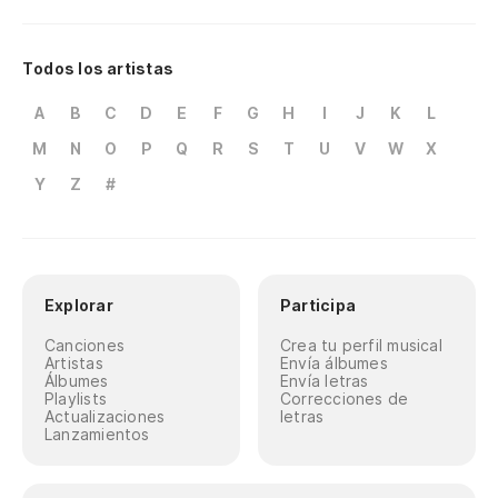
Todos los artistas
A
B
C
D
E
F
G
H
I
J
K
L
M
N
O
P
Q
R
S
T
U
V
W
X
Y
Z
#
Explorar
Participa
Canciones
Crea tu perfil musical
Artistas
Envía álbumes
Álbumes
Envía letras
Playlists
Correcciones de
Actualizaciones
letras
Lanzamientos