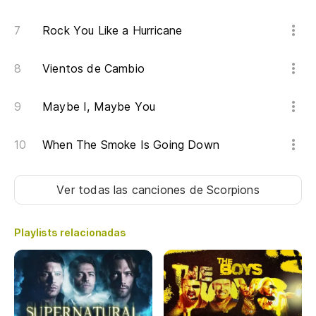
El
Rock You Like a Hurricane
Sh
Vientos de Cambio
Nu
Maybe I, Maybe You
No
When The Smoke Is Going Down
Oh
Ver todas las canciones
de Scorpions
Es
Playlists relacionadas
Ha
Un