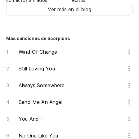
conflictos armados
éxitos
Pa
Ver más en el blog
El
Más canciones de Scorpions
Sh
Wind Of Change
So
Still Loving You
El
Always Somewhere
Sh
El
Send Me An Angel
Sh
You And I
No
No One Like You