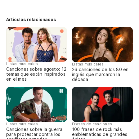
Th
Artículos relacionados
Y 
La
Th
Listas musicales
Listas musicales
Canciones sobre agosto: 12
26 canciones de los 80 en
Si
temas que están inspirados
inglés que marcaron la
en el mes
década
En
At
Pe
Listas musicales
Frases de canciones
Canciones sobre la guerra
100 frases de rock más
Bu
para protestar contra los
emblemáticas de grandes