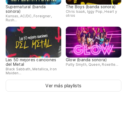
Al
Supernatural (banda
The Boys (banda sonora)
sonora)
Chris Isaak, Iggy Pop, Heart y
otros
Kansas, AC/DC, Foreigner,
Rush...
Las 50 mejores canciones
Glow (banda sonora)
del Metal
Patty Smyth, Queen, Roxette...
Black Sabbath, Metallica, Iron
Maiden...
Ver más playlists