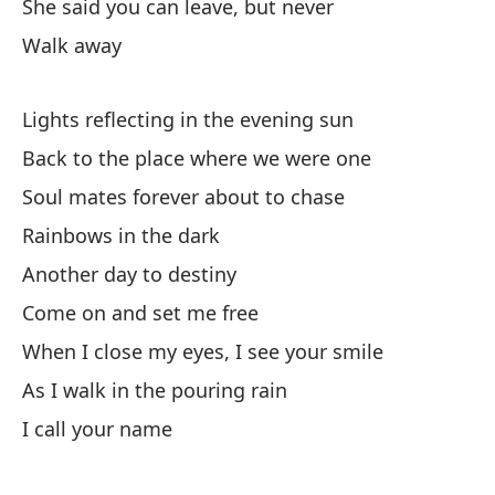
She said you can leave, but never
Walk away
Na
No
Lights reflecting in the evening sun
Tu
Back to the place where we were one
Yo
Soul mates forever about to chase
Rainbows in the dark
Qu
Another day to destiny
Th
Come on and set me free
Pa
When I close my eyes, I see your smile
As I walk in the pouring rain
El
I call your name
Sh