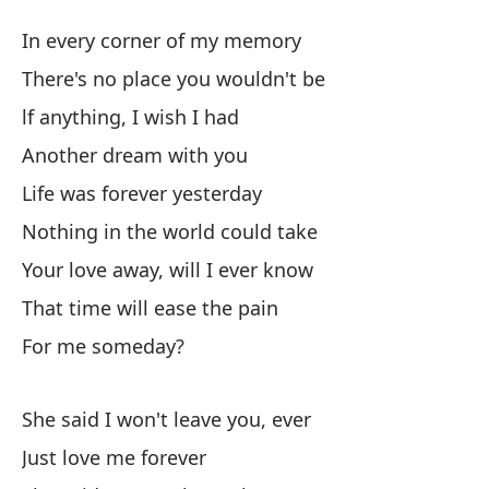
El
In every corner of my memory
Sh
There's no place you wouldn't be
lf anything, I wish I had
En
Another dream with you
In
Life was forever yesterday
No
Nothing in the world could take
Th
Your love away, will I ever know
That time will ease the pain
Si
For me someday?
Ot
She said I won't leave you, ever
La
Just love me forever
Li