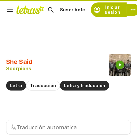
Iniciar
Suscríbete
sesión
Copiar fragmento
Copiar toda la letra
She Said
Practicar la pronunciación de
Scorpions
Comentar sobre este fragmento
Letra
Traducción
Letra y traducción
Traducción automática