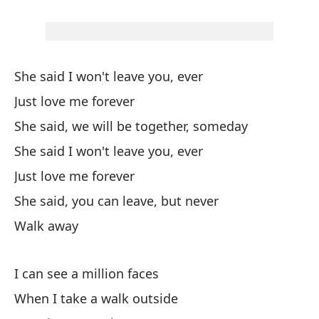
So
El
She said I won't leave you, ever
Sh
Just love me forever
Al
She said, we will be together, someday
She said I won't leave you, ever
Lu
Just love me forever
Li
She said, you can leave, but never
Walk away
De
Ba
I can see a million faces
Al
When I take a walk outside
pe