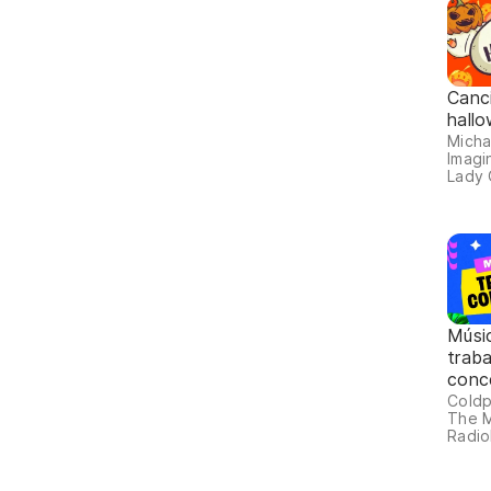
Canc
hall
Micha
Imagi
Lady 
Músi
traba
conc
Coldp
The M
Radio