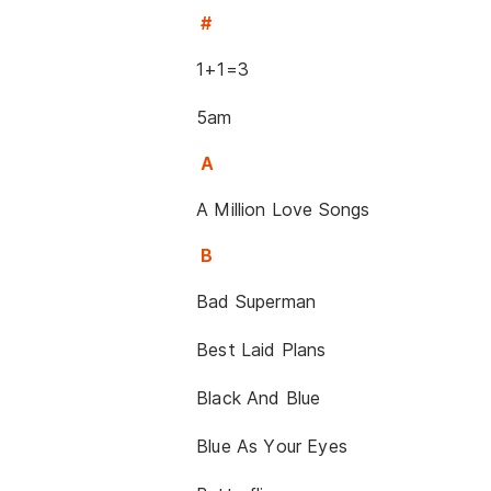
#
1+1=3
5am
A
A Million Love Songs
B
Bad Superman
Best Laid Plans
Black And Blue
Blue As Your Eyes