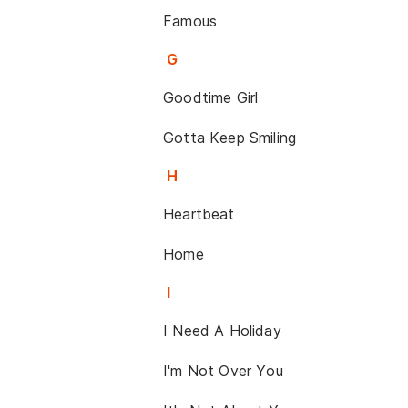
Famous
G
Goodtime Girl
Gotta Keep Smiling
H
Heartbeat
Home
I
I Need A Holiday
I'm Not Over You