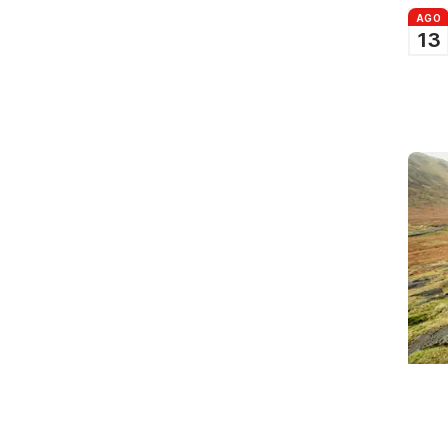
AGO
13