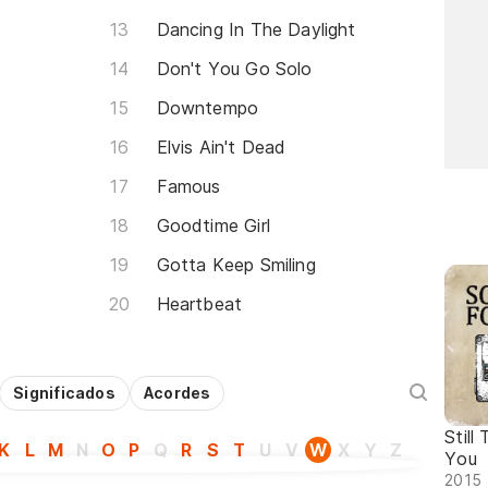
Dancing In The Daylight
Don't You Go Solo
Downtempo
Elvis Ain't Dead
Famous
Goodtime Girl
Gotta Keep Smiling
Heartbeat
Significados
Acordes
Still
K
L
M
N
O
P
Q
R
S
T
U
V
W
X
Y
Z
You
2015 