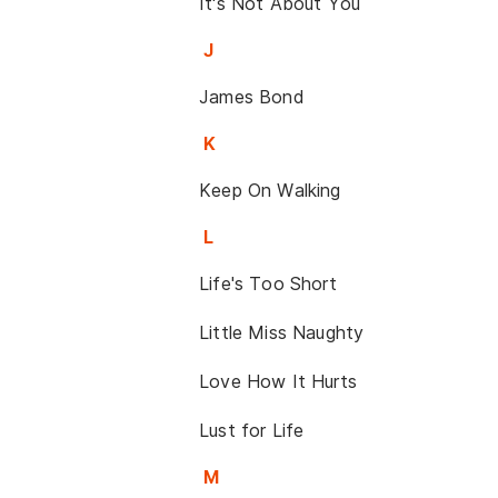
It's Not About You
J
James Bond
K
Keep On Walking
L
Life's Too Short
Little Miss Naughty
Love How It Hurts
Lust for Life
M