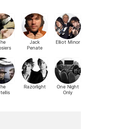
The
Jack
Elliot Minor
siers
Penate
The
Razorlight
One Night
tellis
Only