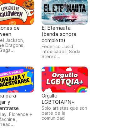
iones de
El Eternauta
oween
(banda sonora
completa)
el Jackson,
ne Dragons,
Federico Jusid,
Gaga...
Intoxicados, Soda
Stereo...
ca para
Orgullo
jar y
LGBTQIAPN+
entrarse
Solo artistas que son
parte de la
lay, Florence +
comunidad
achine,
head...