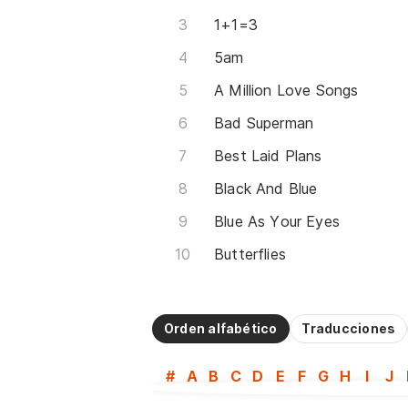
1+1=3
5am
A Million Love Songs
Bad Superman
Best Laid Plans
Black And Blue
Blue As Your Eyes
Butterflies
Orden alfabético
Traducciones
#
A
B
C
D
E
F
G
H
I
J