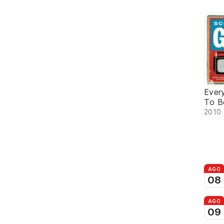
Ever
To B
2010 
AGO
08
AGO
09