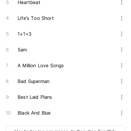
Heartbeat
Aq
Life's Too Short
Aq
1+1=3
5am
A Million Love Songs
Bad Superman
Best Laid Plans
Black And Blue