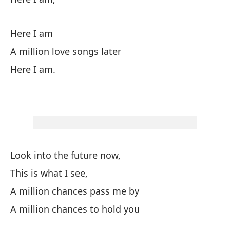
Lo
Here I am
Un
A million love songs later
A 
Here I am.
Pa
Wo
Un
Look into the future now,
A 
This is what I see,
Y 
A million chances pass me by
An
A million chances to hold you