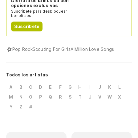
Disfruta de la música con
opciones exclusivas
Suscríbete para desbloquear
beneficios.
Suscríbete
Pop Rock
Scouting For Girls
A Million Love Songs
Todos los artistas
A
B
C
D
E
F
G
H
I
J
K
L
M
N
O
P
Q
R
S
T
U
V
W
X
Y
Z
#