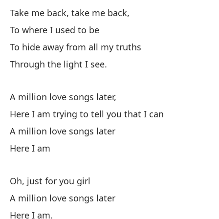
Un
Take me back, take me back,
A 
To where I used to be
Aq
To hide away from all my truths
Through the light I see.
Aq
A million love songs later,
Un
Here I am trying to tell you that I can
A 
A million love songs later
Here I am
Aq
Oh, just for you girl
A million love songs later
Here I am.