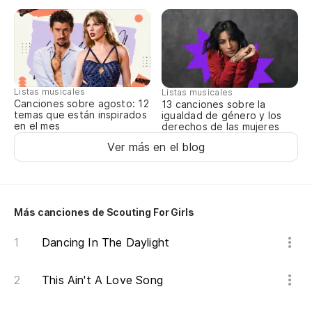
Aq
Oh
Listas musicales
Listas musicales
Canciones sobre agosto: 12
13 canciones sobre la
temas que están inspirados
igualdad de género y los
Un
en el mes
derechos de las mujeres
A 
Ver más en el blog
Aq
Más canciones de Scouting For Girls
Am
Dancing In The Daylight
Un
This Ain't A Love Song
A 