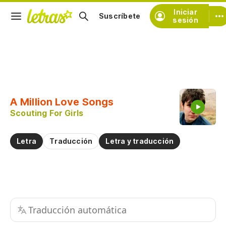
Iniciar
Suscríbete
sesión
Copiar fragmento
Copiar toda la letra
A Million Love Songs
Practicar la pronunciación de
Scouting For Girls
Comentar sobre este fragmento
Letra
Traducción
Letra y traducción
Traducción automática