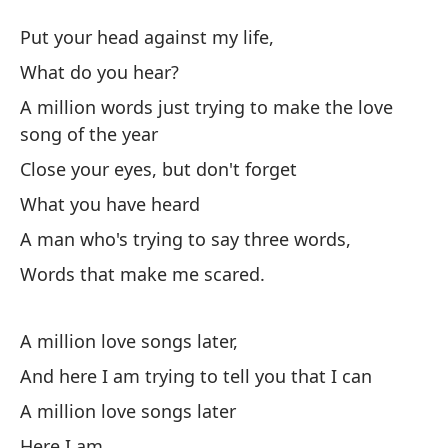
Un
Put your head against my life,
A 
What do you hear?
A million words just trying to make the love
Po
song of the year
Pu
Close your eyes, but don't forget
¿Q
What you have heard
A man who's trying to say three words,
Un
Words that make me scared.
ca
A 
A million love songs later,
th
And here I am trying to tell you that I can
Ci
A million love songs later
Cl
Here I am,