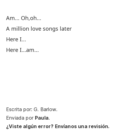
Mi
Am... Oh,oh...
Lo
A million love songs later
Es
Here I...
Here I...am...
Un
A 
Un
A 
Escrita por: G. Barlow.
Ll
Enviada por
Paula
.
Ta
¿Viste algún error? Envíanos una revisión.