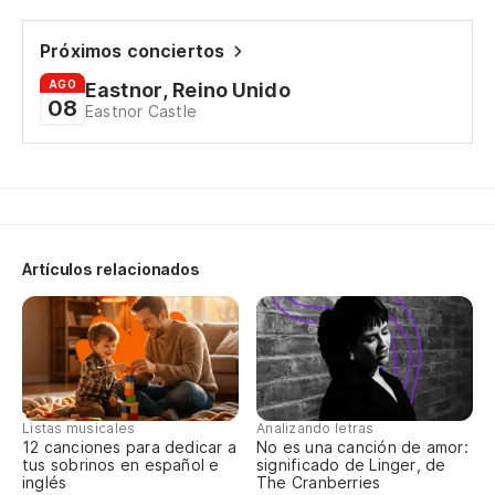
A 
Próximos conciertos
Pa
AGO
Eastnor, Reino Unido
08
Eastnor Castle
To
A 
Un
Artículos relacionados
A 
Aq
He
Listas musicales
Analizando letras
Un
12 canciones para dedicar a
No es una canción de amor:
tus sobrinos en español e
significado de Linger, de
A 
inglés
The Cranberries