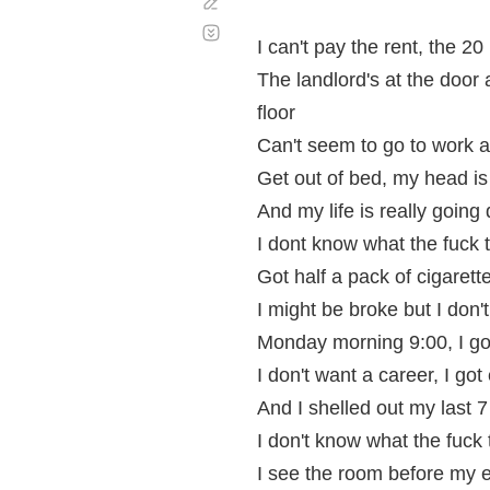
Corregir
Desplazamiento
automático
I can't pay the rent, the 2
The landlord's at the door 
floor
Can't seem to go to work an
Get out of bed, my head i
And my life is really going
I dont know what the fuck 
Got half a pack of cigaret
I might be broke but I don
Monday morning 9:00, I gott
I don't want a career, I go
And I shelled out my last 7
I don't know what the fuck 
I see the room before my e