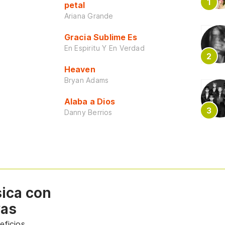
petal
Ariana Grande
Gracia Sublime Es
En Espiritu Y En Verdad
Heaven
Bryan Adams
Alaba a Dios
Danny Berrios
sica con
vas
ficios.