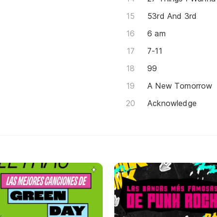
53rd And 3rd
6 am
7-11
99
A New Tomorrow
Acknowledge