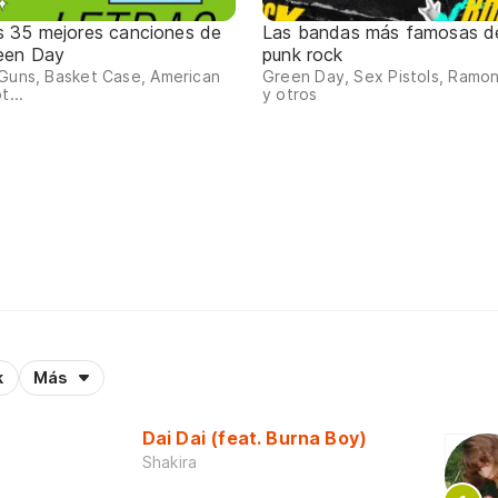
s 35 mejores canciones de
Las bandas más famosas d
een Day
punk rock
Guns, Basket Case, American
Green Day, Sex Pistols, Ramo
t...
y otros
k
Más
Dai Dai (feat. Burna Boy)
Shakira