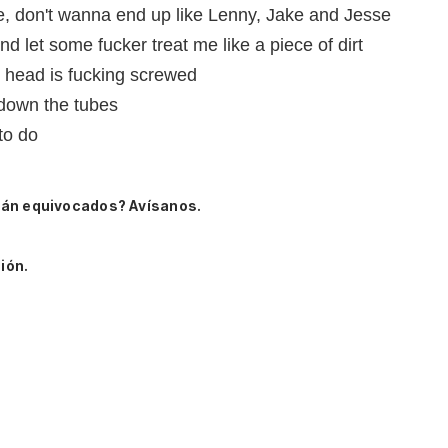
r me, don't wanna end up like Lenny, Jake and Jesse
d let some fucker treat me like a piece of dirt
y head is fucking screwed
 down the tubes
to do
tán equivocados? Avísanos.
ión.