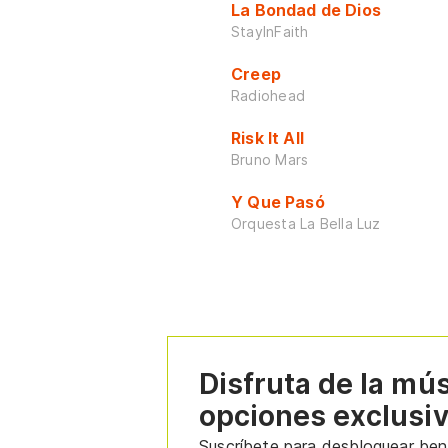
La Bondad de Dios
StayInFaith
Creep
Radiohead
Risk It All
Bruno Mars
Y Que Pasó
Orquesta La Bella Luz
Disfruta de la mú
opciones exclusi
Suscríbete para desbloquear bene