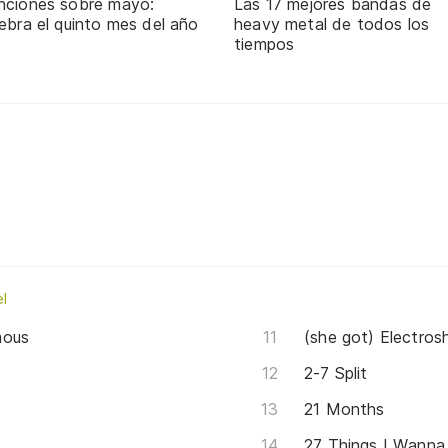
nciones sobre mayo:
Las 17 mejores bandas de
ebra el quinto mes del año
heavy metal de todos los
tiempos
l
mous
(she got) Electro
2-7 Split
21 Months
27 Things I Wann