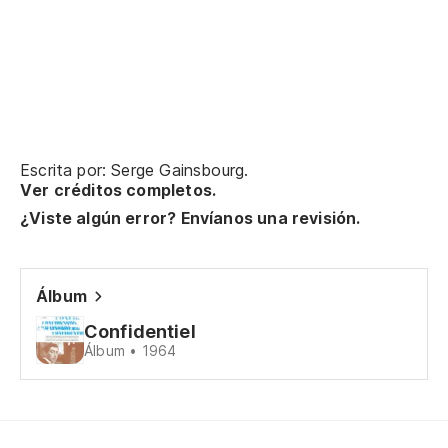
Ta
La
No
Escrita por: Serge Gainsbourg.
Ver créditos completos.
Aq
¿Viste algún error? Envíanos una revisión.
La
Álbum
Confidentiel
Pe
Álbum • 1964
Yo