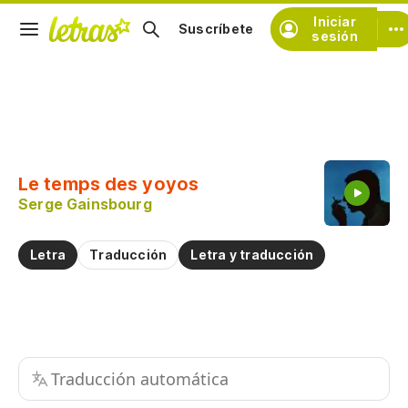
Iniciar
Suscríbete
sesión
Copiar fragmento
Copiar toda la letra
Le temps des yoyos
Practicar la pronunciación de
Serge Gainsbourg
Comentar sobre este fragmento
Letra
Traducción
Letra y traducción
Traducción automática