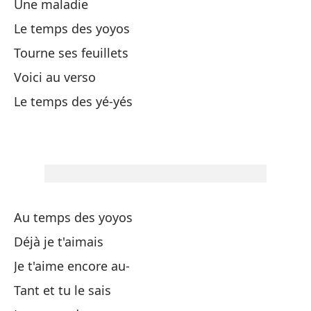
Une maladie
Ah
Le temps des yoyos
Tourne ses feuillets
La
Voici au verso
Le temps des yé-yés
Si
Mi
¿P
Au temps des yoyos
En
Déjà je t'aimais
Je t'aime encore au-
La
Tant et tu le sais