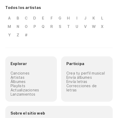
Todos los artistas
A
B
C
D
E
F
G
H
I
J
K
L
M
N
O
P
Q
R
S
T
U
V
W
X
Y
Z
#
Explorar
Participa
Canciones
Crea tu perfil musical
Artistas
Envía álbumes
Álbumes
Envía letras
Playlists
Correcciones de
Actualizaciones
letras
Lanzamientos
Sobre el sitio web