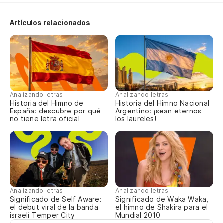
Y 
Artículos relacionados
Te
De
Te
Analizando letras
Analizando letras
Historia del Himno de
Historia del Himno Nacional
España: descubre por qué
Argentino: ¡sean eternos
Ve
no tiene letra oficial
los laureles!
En
Analizando letras
Analizando letras
Significado de Self Aware:
Significado de Waka Waka,
el debut viral de la banda
el himno de Shakira para el
israelí Temper City
Mundial 2010