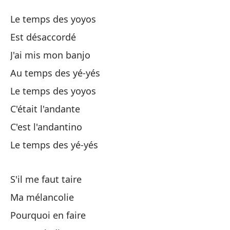
La
Le temps des yoyos
Le
Est désaccordé
J'ai mis mon banjo
La
Au temps des yé-yés
Es
Le temps des yoyos
C'était l'andante
Pu
C'est l'andantino
Le temps des yé-yés
En
S'il me faut taire
La
Ma mélancolie
Er
Pourquoi en faire