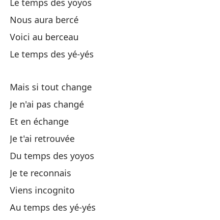
Da
Le temps des yoyos
Nous aura bercé
Aq
Voici au berceau
Le temps des yé-yés
La
Mais si tout change
Je n'ai pas changé
Et en échange
Je t'ai retrouvée
En
Du temps des yoyos
Je te reconnais
Ya
Viens incognito
To
Au temps des yé-yés