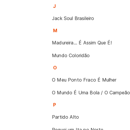
J
Jack Soul Brasileiro
M
Madureira... É Assim Que É!
Mundo Coloridão
O
O Meu Ponto Fraco É Mulher
O Mundo É Uma Bola / O Campeão
P
Partido Alto
Peguei um Ita no Norte