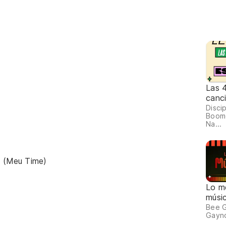
Las 
canci
Discip
Boom
Na...
 (Meu Time)
Lo me
músi
Bee G
Gayno