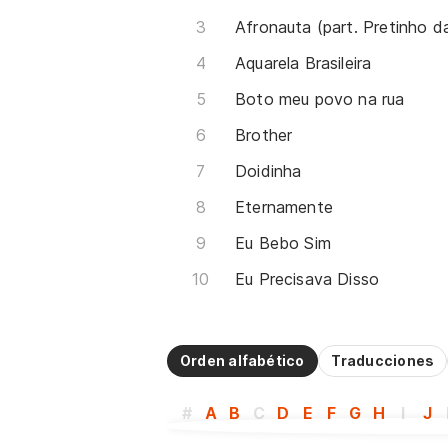
Aquarela Brasileira
Boto meu povo na rua
Brother
Doidinha
Eternamente
Eu Bebo Sim
Eu Precisava Disso
Orden alfabético
Traducciones
#
A
B
C
D
E
F
G
H
I
J