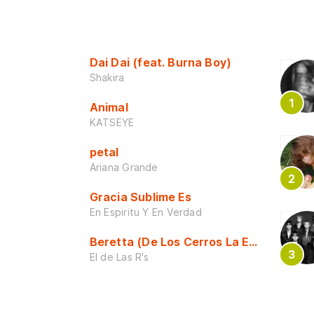
Dai Dai (feat. Burna Boy)
Shakira
Animal
KATSEYE
petal
Ariana Grande
Gracia Sublime Es
En Espiritu Y En Verdad
Beretta (De Los Cerros La Escuela)
El de Las R's