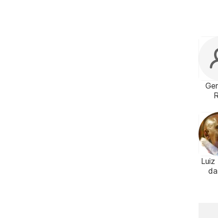
Ge
Luiz
da