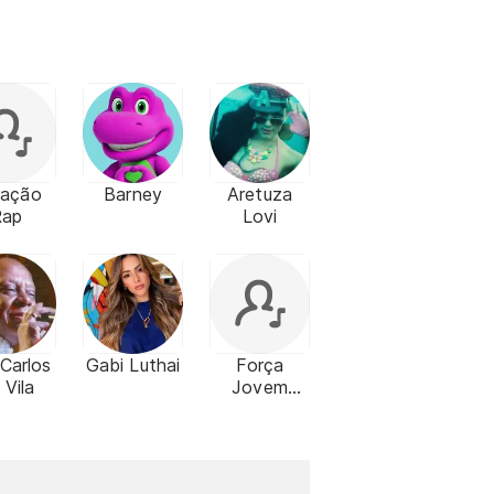
ração
Barney
Aretuza
Rap
Lovi
 Carlos
Gabi Luthai
Força
 Vila
Jovem
Goiás