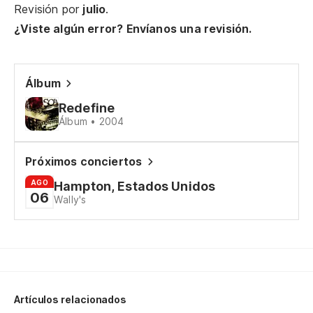
Revisión por
julio
.
¿Viste algún error? Envíanos una revisión.
Te
Álbum
Tu
Redefine
Álbum • 2004
Un
A 
Próximos conciertos
AGO
Hampton, Estados Unidos
Tu
06
Wally's
Se
t
Hi
Artículos relacionados