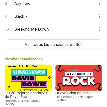
Anymore
Po
Black 7
Ab
Breaking Me Down
Po
Ab
Ver todas las canciones
de Soil
¡M
Playlists relacionadas
Se
I'
Te
Las 30 mejores canciones
La evolución del rock
de David Bowie
Elvis Presley, Janis Joplin,
Beatles...
Heroes, Starman, Space
Se
Oddity...