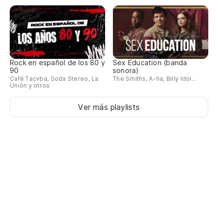
I'
Me
Rock en español de los 80 y
Sex Education (banda
¡M
90
sonora)
Café Tacvba, Soda Stereo, La
The Smiths, A-ha, Billy Idol...
Unión y otros
Ver más playlists