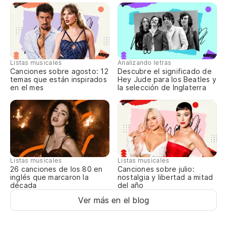
Cu
(C
(H
Listas musicales
Analizando letras
Canciones sobre agosto: 12
Descubre el significado de
Es
temas que están inspirados
Hey Jude para los Beatles y
en el mes
la selección de Inglaterra
Th
(L
Cu
Listas musicales
Listas musicales
Canciones sobre julio:
26 canciones de los 80 en
nostalgia y libertad a mitad
inglés que marcaron la
(E
del año
década
(W
Ver más en el blog
Es