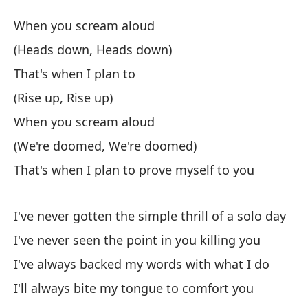
Or
When you scream aloud
Pr
(Heads down, Heads down)
That's when I plan to
Cu
(Rise up, Rise up)
(C
When you scream aloud
(H
(We're doomed, We're doomed)
That's when I plan to prove myself to you
Es
Th
I've never gotten the simple thrill of a solo day
(L
I've never seen the point in you killing you
I've always backed my words with what I do
Cu
I'll always bite my tongue to comfort you