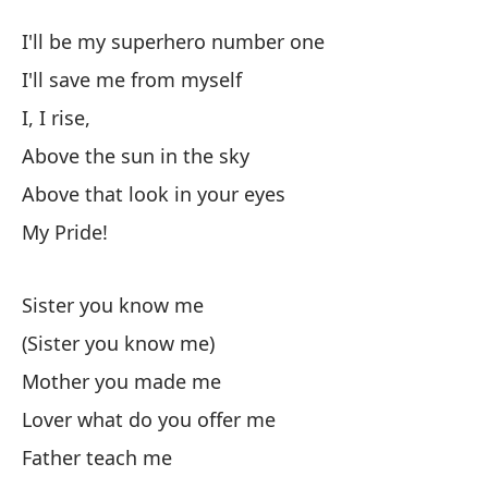
(E
I'll be my superhero number one
(W
I'll save me from myself
Es
I, I rise,
de
Above the sun in the sky
Th
Above that look in your eyes
My Pride!
Nu
en
Sister you know me
I'
(Sister you know me)
Nu
Mother you made me
m
Lover what do you offer me
I'
Father teach me