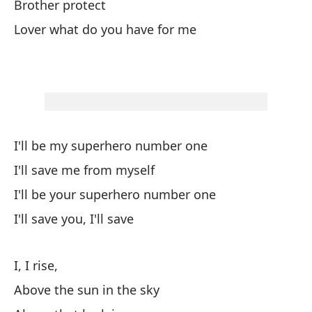
Brother protect
Si
Lover what do you have for me
I'
Si
I'
Se
I'll be my superhero number one
I'
I'll save me from myself
I'll be your superhero number one
Me
I'll save you, I'll save
Yo
I, I rise,
Po
Above the sun in the sky
Ab