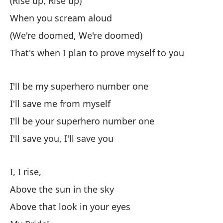
(Rise up, Rise up)
P
When you scream aloud
(We're doomed, We're doomed)
H
That's when I plan to prove myself to you
Am
Lo
I'll be my superhero number one
I'll save me from myself
I'll be your superhero number one
I'll save you, I'll save you
Se
I, I rise,
I'
Above the sun in the sky
Above that look in your eyes
Me