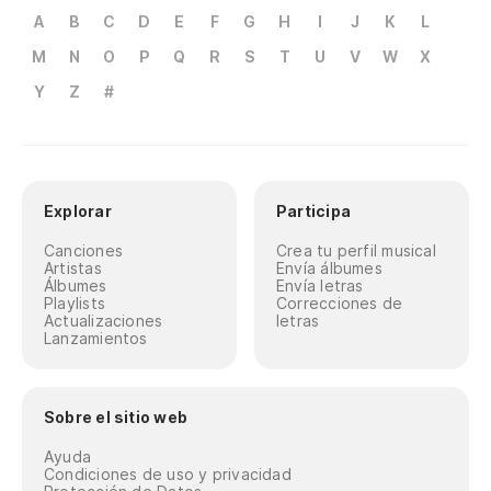
A
B
C
D
E
F
G
H
I
J
K
L
M
N
O
P
Q
R
S
T
U
V
W
X
Y
Z
#
Explorar
Participa
Canciones
Crea tu perfil musical
Artistas
Envía álbumes
Álbumes
Envía letras
Playlists
Correcciones de
Actualizaciones
letras
Lanzamientos
Sobre el sitio web
Ayuda
Condiciones de uso y privacidad