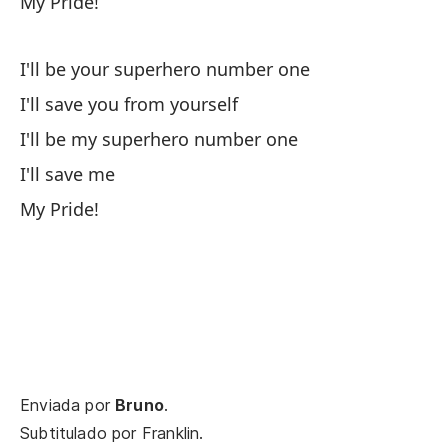
My Pride!
Se
I'll be your superhero number one
I'
I'll save you from yourself
Te
I'll be my superhero number one
I'll save me
Yo
My Pride!
Po
Ab
Po
Ab
Enviada por
Bruno
.
¡M
Subtitulado por
Franklin
.