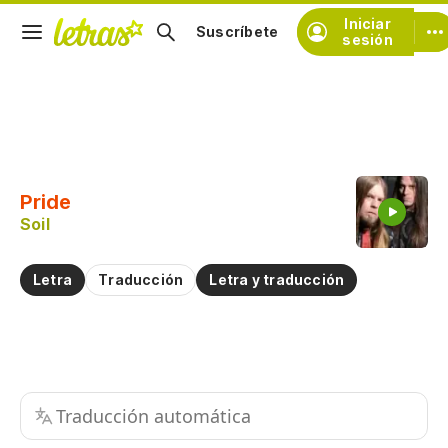
Iniciar
Suscríbete
sesión
Copiar fragmento
Copiar toda la letra
Pride
Practicar la pronunciación de
Soil
Comentar sobre este fragmento
Letra
Traducción
Letra y traducción
Traducción automática