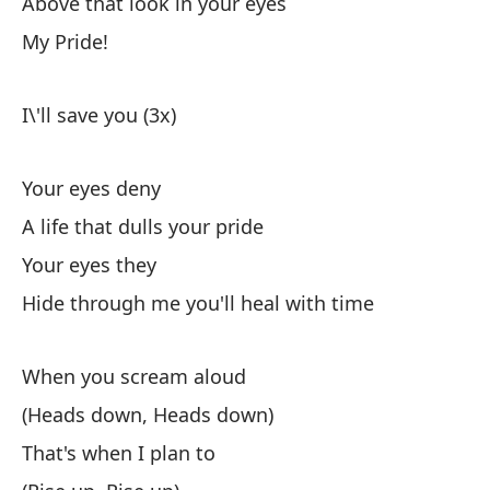
Above that look in your eyes
My Pride!
Po
Ab
I\'ll save you (3x)
¡M
Your eyes deny
He
A life that dulls your pride
Your eyes they
(H
Hide through me you'll heal with time
Ma
When you scream aloud
Am
(Heads down, Heads down)
That's when I plan to
Lo