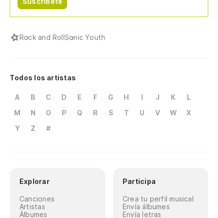
Suscríbete
Rock and Roll
Sonic Youth
Todos los artistas
A
B
C
D
E
F
G
H
I
J
K
L
M
N
O
P
Q
R
S
T
U
V
W
X
Y
Z
#
Explorar
Participa
Canciones
Crea tu perfil musical
Artistas
Envía álbumes
Álbumes
Envía letras