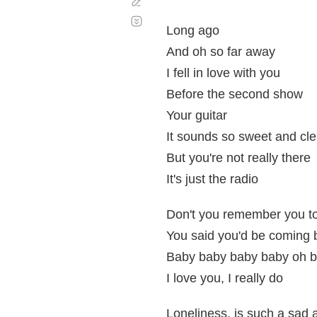
Corregir
Desplazamiento
automático
Long ago
And oh so far away
I fell in love with you
Before the second show
Your guitar
It sounds so sweet and cle
But you're not really there
It's just the radio
Don't you remember you t
You said you'd be coming 
Baby baby baby baby oh 
I love you, I really do
Loneliness, is such a sad a