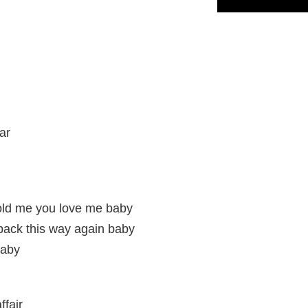
ar
old me you love me baby
back this way again baby
baby
ffair