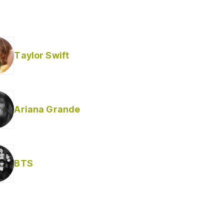
Taylor Swift
Ariana Grande
BTS