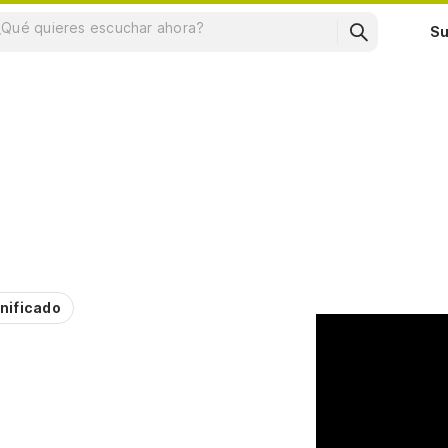
Su
nificado