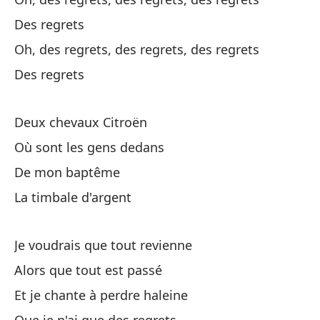
R
Des regrets
Oh
Oh, des regrets, des regrets, des regrets
ar
Des regrets
Oh
Deux chevaux Citroën
R
Où sont les gens dedans
De mon baptême
La timbale d'argent
Je voudrais que tout revienne
Pe
Alors que tout est passé
En
Et je chante à perdre haleine
Su