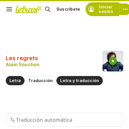
Iniciar
Suscríbete
sesión
Copiar fragmento
Copiar toda la letra
Les regrets
Practicar la pronunciación de
Alain Souchon
Comentar sobre este fragmento
Letra
Traducción
Letra y traducción
Traducción automática