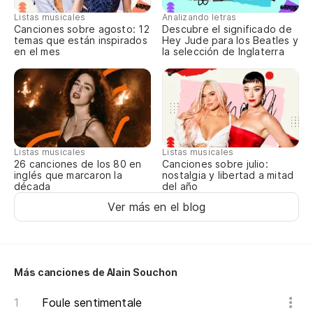
Listas musicales
Analizando letras
R
Canciones sobre agosto: 12
Descubre el significado de
temas que están inspirados
Hey Jude para los Beatles y
en el mes
la selección de Inglaterra
Oh
ar
Oh
R
Listas musicales
Listas musicales
Canciones sobre julio:
26 canciones de los 80 en
nostalgia y libertad a mitad
inglés que marcaron la
del año
década
R
Ver más en el blog
Ar
De
Más canciones de Alain Souchon
Ar
Foule sentimentale