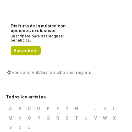
Disfruta de la música con
opciones exclusivas
Suscríbete para desbloquear
beneficios.
Suscríbete
Rock and Roll
Alain Souchon
Les regrets
Todos los artistas
A
B
C
D
E
F
G
H
I
J
K
L
M
N
O
P
Q
R
S
T
U
V
W
X
Y
Z
#