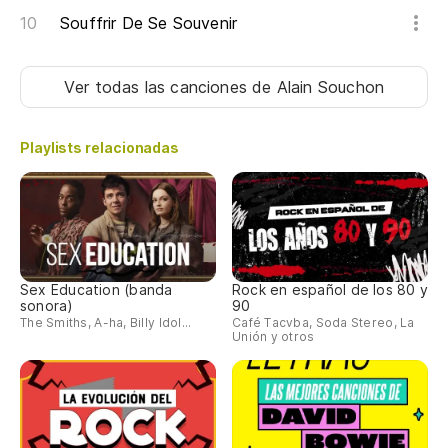
De
Souffrir De Se Souvenir
Ar
Ver todas las canciones
de Alain Souchon
De
Playlists relacionadas
Sex Education (banda
Rock en español de los 80 y
sonora)
90
The Smiths, A-ha, Billy Idol...
Café Tacvba, Soda Stereo, La
Unión y otros