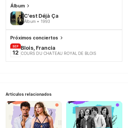
Je
Álbum
C'est Déjà Ça
Co
Álbum • 1993
Y 
Próximos conciertos
Et
SEP
Blois, Francia
12
COURS DU CHATEAU ROYAL DE BLOIS
Qu
Qu
R
Artículos relacionados
Oh
ar
Oh