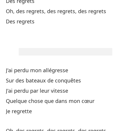
Des regrets
Pe
Oh, des regrets, des regrets, des regrets
De
Des regrets
No
La
Le
Y 
J'ai perdu mon allégresse
Et
Sur des bateaux de conquêtes
J'ai perdu par leur vitesse
Oh
Quelque chose que dans mon cœur
ar
Je regrette
Oh
Oh, des regrets, des regrets, des regrets