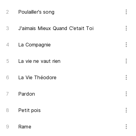
De
Poulailler's song
Ar
J'aimais Mieux Quand C'etait Toi
De
La Compagnie
Ar
De
La vie ne vaut rien
La Vie Théodore
Ar
De
Pardon
Ar
Petit pois
De
Rame
Ar