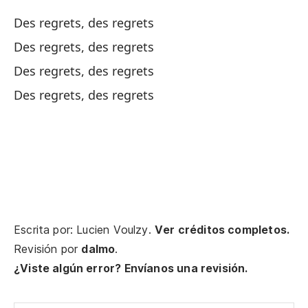
ar
Des regrets, des regrets
Oh
Des regrets, des regrets
Des regrets, des regrets
R
Des regrets, des regrets
Do
¿D
De
Escrita por: Lucien Voulzy.
Ver créditos completos.
La
Revisión por
dalmo
.
¿Viste algún error? Envíanos una revisión.
Oj