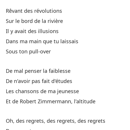
L
Rêvant des révolutions
Le
Sur le bord de la rivière
Il y avait des illusions
So
Dans ma main que tu laissais
En
Sous ton pull-over
Ha
De mal penser la faiblesse
De n'avoir pas fait d'études
En
Les chansons de ma jeunesse
Da
Et de Robert Zimmermann, l'altitude
De
Oh, des regrets, des regrets, des regrets