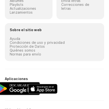
Álbumes
Envía letras
P
Playlists
Correcciones de
Actualizaciones
letras
Lanzamientos
(E
qu
Sobre el sitio web
(O
Ayuda
fe
Condiciones de uso y privacidad
Protección de Datos
Quiénes somos
(E
Normas para envío
M
(O
Aplicaciones
(E
qu
(O
fe