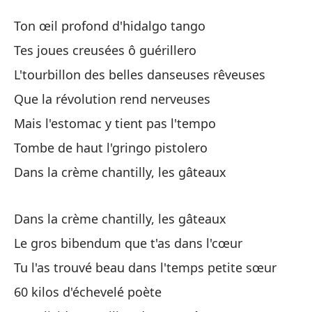
P
Ton œil profond d'hidalgo tango
P
Tes joues creusées ô guérillero
L'tourbillon des belles danseuses rêveuses
Tu
Que la révolution rend nerveuses
To
Mais l'estomac y tient pas l'tempo
Tu
Tombe de haut l'gringo pistolero
Te
Dans la crème chantilly, les gâteaux
El
Dans la crème chantilly, les gâteaux
e
Le gros bibendum que t'as dans l'cœur
L'
Tu l'as trouvé beau dans l'temps petite sœur
Qu
60 kilos d'échevelé poète
Qu