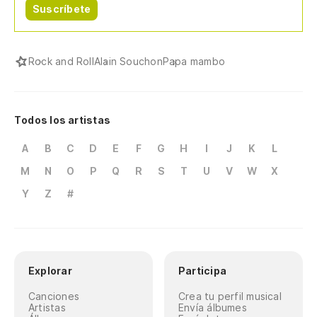
Suscríbete
(O
(E
Rock and Roll
Alain Souchon
Papa mambo
qu
(O
fe
Todos los artistas
(E
A
B
C
D
E
F
G
H
I
J
K
L
M
M
N
O
P
Q
R
S
T
U
V
W
X
(O
Y
Z
#
(E
qu
(O
Explorar
Participa
fe
Canciones
Crea tu perfil musical
Artistas
Envía álbumes