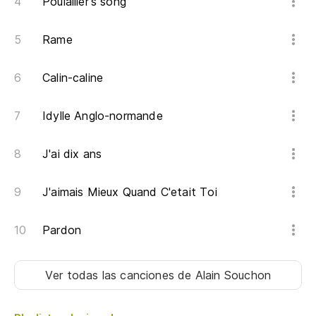
Poulailler's song
(E
M
Rame
(O
Calin-caline
(E
qu
Idylle Anglo-normande
(O
fe
J'ai dix ans
(E
J'aimais Mieux Quand C'etait Toi
M
(O
Pardon
(E
Ver todas las canciones
de Alain Souchon
qu
(O