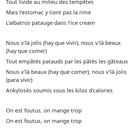
Tout livide au milieu des tempêtes
Pe
Mais l'estomac y tient pas la rime
Ma
L'albatros patauge dans l'ice cream
El
Nous v'là jolis (hay que vivir), nous v'là beaux
To
(hay que comer)
Tout empâtés patauds par les pâtés les gâteaux
En
Nous v'là beaux (hay que comer), nous v'là jolis
Da
(para vivir)
Ankylosés soumis sous les kilos d'calories
En
Da
On est foutus, on mange trop
El
On est foutus, on mange trop
co