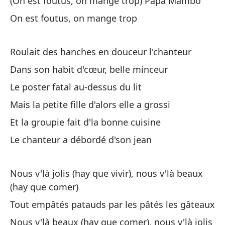
(On est foutus, on mange trop) Papa Mambo
L'
On est foutus, on mange trop
Aq
Roulait des hanches en douceur l'chanteur
es
Dans son habit d'cœur, belle minceur
No
Le poster fatal au-dessus du lit
co
Mais la petite fille d'alors elle a grossi
To
Et la groupie fait d'la bonne cuisine
To
Le chanteur a débordé d'son jean
So
bo
Nous v'là jolis (hay que vivir), nous v'là beaux
No
(hay que comer)
viv
Tout empâtés patauds par les pâtés les gâteaux
Nous v'là beaux (hay que comer), nous v'là jolis
Su