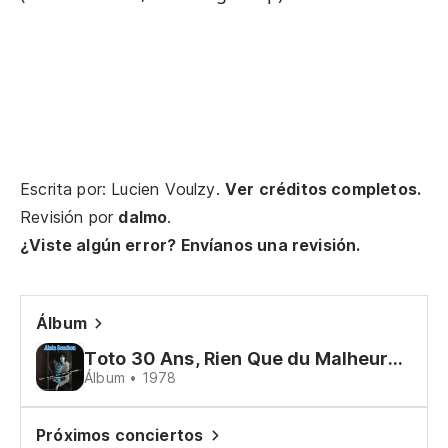
On
El
Ro
En
Escrita por: Lucien Voulzy.
Ver créditos completos.
Da
Revisión por
dalmo
.
¿Viste algún error? Envíanos una revisión.
El
Le
Álbum
Pe
Toto 30 Ans, Rien Que du Malheur…
Álbum • 1978
Ma
Y 
Próximos conciertos