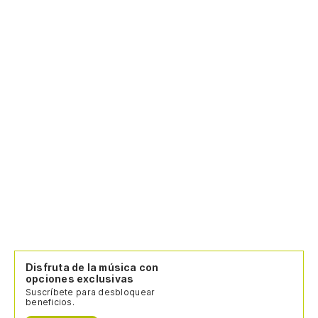
On
¿P
Ma
(E
M
(O
(E
qu
(O
fe
Disfruta de la música con
opciones exclusivas
(E
Suscríbete para desbloquear
beneficios.
M