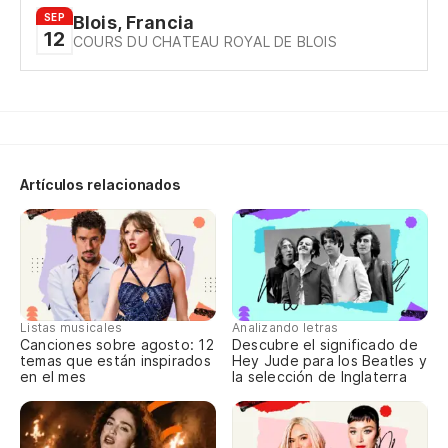
Et
SEP
Blois, Francia
12
COURS DU CHATEAU ROYAL DE BLOIS
El
Le
Aq
Artículos relacionados
es
No
co
To
Listas musicales
Analizando letras
To
Canciones sobre agosto: 12
Descubre el significado de
temas que están inspirados
Hey Jude para los Beatles y
en el mes
la selección de Inglaterra
So
bo