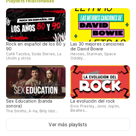
fe
Playlists relacionadas
(E
M
(O
Rock en español de los 80 y
Las 30 mejores canciones
90
de David Bowie
(E
Café Tacvba, Soda Stereo, La
Heroes, Starman, Space
qu
Unión y otros
Oddity...
(O
fe
(E
M
Sex Education (banda
La evolución del rock
sonora)
Elvis Presley, Janis Joplin,
(O
Beatles...
The Smiths, A-ha, Billy Idol...
Ver más playlists
Es