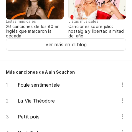
No
viv
Listas musicales
Listas musicales
Su
Canciones sobre julio:
26 canciones de los 80 en
nostalgia y libertad a mitad
inglés que marcaron la
An
del año
década
Ver más en el blog
Es
On
Más canciones de Alain Souchon
Es
Foule sentimentale
On
La Vie Théodore
¿P
Petit pois
Ma