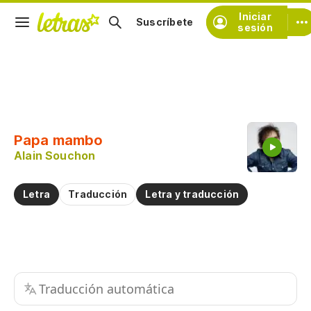
Iniciar
Suscríbete
sesión
Copiar fragmento
Copiar toda la letra
Papa mambo
Practicar la pronunciación de
Alain Souchon
Comentar sobre este fragmento
Letra
Traducción
Letra y traducción
Traducción automática