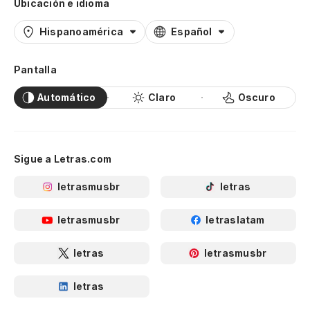
Ubicación e idioma
(E
M
Hispanoamérica
Español
(O
Pantalla
(E
Automático
Claro
Oscuro
qu
(O
fe
Sigue a Letras.com
(E
letrasmusbr
letras
M
letrasmusbr
letraslatam
(O
letras
letrasmusbr
(E
(O
letras