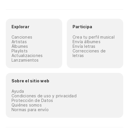
Es
t
Wa
Explorar
Participa
Es
Canciones
Crea tu perfil musical
Artistas
Envía álbumes
Álbumes
Envía letras
Wa
Playlists
Correcciones de
Actualizaciones
letras
Lanzamientos
Es
t
Wa
Sobre el sitio web
Ayuda
Po
Condiciones de uso y privacidad
Protección de Datos
Quiénes somos
Normas para envío
Es
t