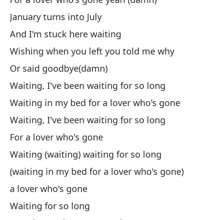
January turns into July
Oh
And I'm stuck here waiting
En
Wishing when you left you told me why
es
Or said goodbye(damn)
Ri
Waiting, I've been waiting for so long
Me
Waiting in my bed for a lover who's gone
ti
Waiting, I've been waiting for so long
It
For a lover who's gone
m
Waiting (waiting) waiting for so long
Ah
(waiting in my bed for a lover who's gone)
a lover who's gone
So
Waiting for so long
Al