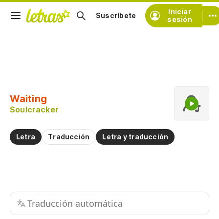
Iniciar
Suscríbete
sesión
Copiar fragmento
Copiar toda la letra
Waiting
Practicar la pronunciación de
Soulcracker
Comentar sobre este fragmento
Letra
Traducción
Letra y traducción
Traducción automática