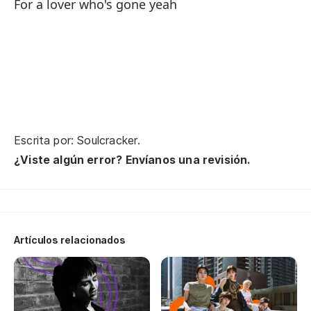
For a lover who's gone yeah
Pa
To
Pe
He
Escrita por: Soulcracker.
I'
¿Viste algún error? Envíanos una revisión.
Es
Wa
Es
Artículos relacionados
t
Wa