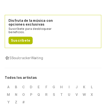
Wa
Po
Disfruta de la música con
Fo
opciones exclusivas
Suscríbete para desbloquear
beneficios.
En
Suscríbete
Y 
S
Soulcracker
Waiting
De
q
Wi
Todos los artistas
A
B
C
D
E
F
G
H
I
J
K
L
O 
M
N
O
P
Q
R
S
T
U
V
W
X
Or
Y
Z
#