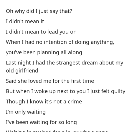
E
Oh why did I just say that?
Wa
I didn't mean it
I didn't mean to lead you on
Oh
When I had no intention of doing anything,
No
you've been planning all along
Last night I had the strangest dream about my
No
old girlfriend
I 
Said she loved me for the first time
But when I woke up next to you I just felt guilty
Cu
Though I know it's not a crime
Wh
I'm only waiting
tú
I've been waiting for so long
yo