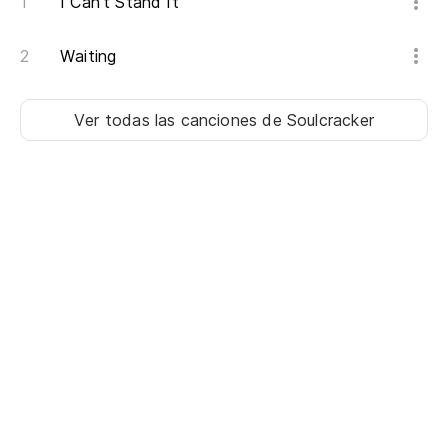
Yo
I Can't Stand It
Es
Waiting
op
Yo
Ver todas las canciones
de Soulcracker
So
He
I'
Es
Wa
Es
t