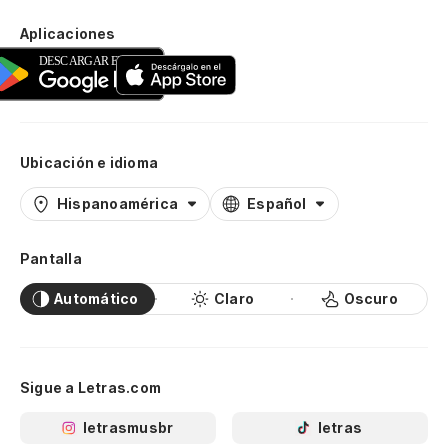
Wa
Aplicaciones
(e
fu
(w
un
Ubicación e idioma
Hispanoamérica
Español
Es
Pantalla
Po
Automático
Claro
Oscuro
Fo
Sigue a Letras.com
letrasmusbr
letras