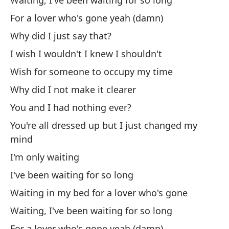
Waiting, I've been waiting for so long
So
For a lover who's gone yeah (damn)
Why did I just say that?
He
I wish I wouldn't I knew I shouldn't
I'
Wish for someone to occupy my time
Es
Why did I not make it clearer
Wa
You and I had nothing ever?
You're all dressed up but I just changed my
Es
mind
t
I'm only waiting
Wa
I've been waiting for so long
Po
Waiting in my bed for a lover who's gone
Fo
Waiting, I've been waiting for so long
Oh
For a lover who's gone yeah (damn)