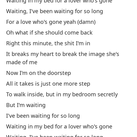
Waiting in my bed for a lover who's gone
Waiting, I've been waiting for so long
An
an
For a love who's gone yeah (damn)
La
Oh what if she should come back
gi
Right this minute, the shit I'm in
It breaks my heart to break the image she's
Di
made of me
Sa
Now I'm on the doorstep
Pe
All it takes is just one more step
cu
To walk inside, but in my bedroom secretly
Bu
But I'm waiting
Au
I've been waiting for so long
Waiting in my bed for a lover who's gone
Th