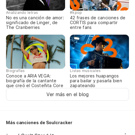
Po
Analizando letras
#kpop
Fo
No es una canción de amor:
42 frases de canciones de
significado de Linger, de
CORTIS para compartir
The Cranberries
entre fans
¿P
Oj
I 
Biografías
Listas musicales
De
Conoce a ARIA VEGA:
Los mejores huapangos
biografía de la cantante
para bailar y pasarla bien
Wi
que creó el Costeñita Core
zapateando
Ver más en el blog
¿P
Wh
Más canciones de Soulcracker
¿T