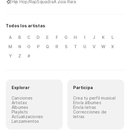
Hip Hop/Rap
Squadra
A Joia Rara
Todos los artistas
A
B
C
D
E
F
G
H
I
J
K
L
M
N
O
P
Q
R
S
T
U
V
W
X
Y
Z
#
Explorar
Participa
Canciones
Crea tu perfil musical
Artistas
Envía álbumes
Álbumes
Envía letras
Playlists
Correcciones de
Actualizaciones
letras
Lanzamientos