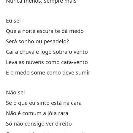
Nunca menos, sempre mais
Cu
Eu sei
Si
Que a noite escura te dá medo
Se
Será sonho ou pesadelo?
Cai a chuva e logo sobra o vento
Leva as nuvens como cata-vento
E o medo some como deve sumir
Cu
Não sei
Qu
Se o que eu sinto está na cara
El
Não é comum a jóia rara
Só não consigo ver direito
Si