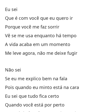
La
Eu sei
A 
Que é com você que eu quero ir
Porque você me faz sorrir
Yo
Vê se me usa enquanto há tempo
Qu
A vida acaba em um momento
Qu
Me leve agora, não me deixe fugir
Po
Não sei
Po
Se eu me explico bem na fala
Ap
Pois quando eu minto está na cara
Vê
Eu sei que tudo fica certo
Quando você está por perto
La