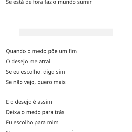
Se está de fora faz o mundo sumir
A 
Ll
Me
No
Quando o medo põe um fim
O desejo me atrai
Si
Se eu escolho, digo sim
Se
Se não vejo, quero mais
Po
E o desejo é assim
Po
Deixa o medo para trás
Sé
Eu escolho para mim