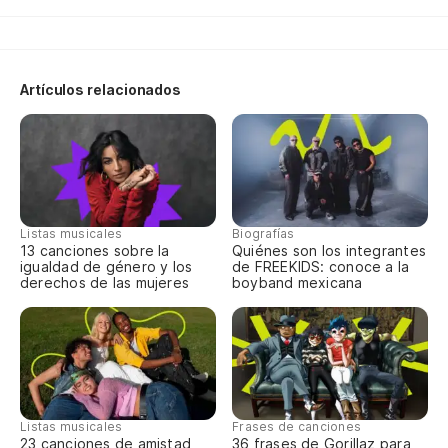
Qu
¿S
Artículos relacionados
Se
Ll
Ca
Listas musicales
Biografías
Se
13 canciones sobre la
Quiénes son los integrantes
igualdad de género y los
de FREEKIDS: conoce a la
derechos de las mujeres
boyband mexicana
Le
Y 
E 
Listas musicales
Frases de canciones
No
23 canciones de amistad
36 frases de Gorillaz para