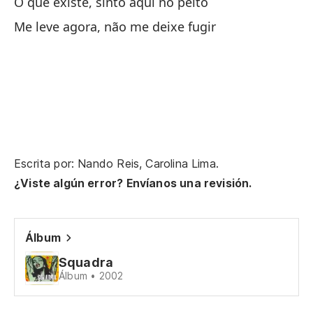
O que existe, sinto aqui no peito
Si
Me leve agora, não me deixe fugir
Y 
De
El
Escrita por: Nando Reis, Carolina Lima.
¿Viste algún error? Envíanos una revisión.
Nu
Nu
Álbum
Squadra
Yo
Álbum • 2002
Qu