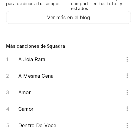
para dedicar a tus amigos
compartir en tus fotos y
estados
Si
Ver más en el blog
Se
No
Más canciones de Squadra
A Joia Rara
So
Só
A Mesma Cena
Lo
Amor
O 
Camor
Ll
Me
Dentro De Voce