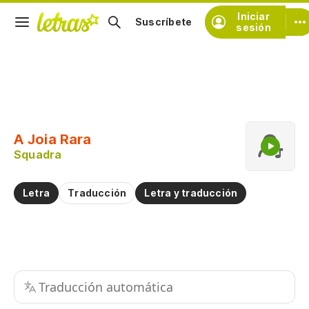
Iniciar
Suscríbete
sesión
Copiar fragmento
Copiar toda la letra
A Joia Rara
Practicar la pronunciación de
Squadra
Comentar sobre este fragmento
Letra
Traducción
Letra y traducción
Traducción automática