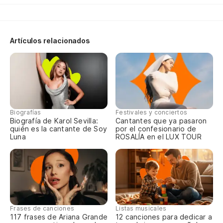
Qu
Artículos relacionados
Ne
Cr
Ne
Biografías
Festivales y conciertos
Biografía de Karol Sevilla:
Cantantes que ya pasaron
quién es la cantante de Soy
por el confesionario de
Luna
ROSALÍA en el LUX TOUR
Sa
Sí
Ou
Frases de canciones
Listas musicales
117 frases de Ariana Grande
12 canciones para dedicar a