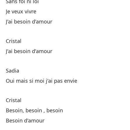
Sans foi ni loi
Co
Je veux vivre
J'ai besoin d'amour
Sa
Ha
Cristal
J'ai besoin d'amour
A 
Cr
Sadia
Oui mais si moi j'ai pas envie
Co
Cristal
Co
Besoin, besoin , besoin
Besoin d'amour
Ne