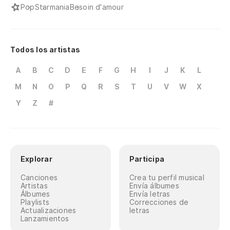
Pop
Starmania
Besoin d'amour
Todos los artistas
A
B
C
D
E
F
G
H
I
J
K
L
M
N
O
P
Q
R
S
T
U
V
W
X
Y
Z
#
Explorar
Participa
Canciones
Crea tu perfil musical
Artistas
Envía álbumes
Álbumes
Envía letras
Playlists
Correcciones de
Actualizaciones
letras
Lanzamientos