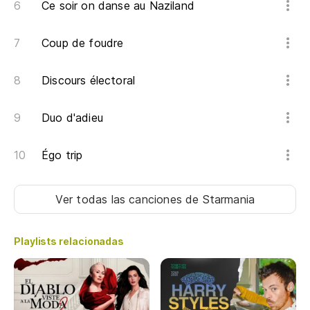
Ne
Ce soir on danse au Naziland
Coup de foudre
Jo
Discours électoral
Si
Duo d'adieu
Qu
Égo trip
Ne
Ver todas las canciones
de Starmania
Sa
Playlists relacionadas
El
Di