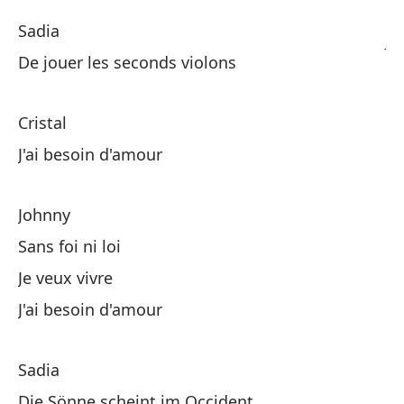
Sadia
Jo
De jouer les seconds violons
So
Cristal
Ne
J'ai besoin d'amour
Johnny
Cr
Sans foi ni loi
Oh
Je veux vivre
J'ai besoin d'amour
Cr
Sadia
Ne
Die Sönne scheint im Occident