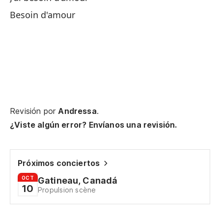
Besoin d'amour
Qu
Cr
So
So
Revisión por
Andressa
.
¿Viste algún error? Envíanos una revisión.
Ne
Próximos conciertos
Jo
OCT
Gatineau, Canadá
10
Propulsion scène
Si