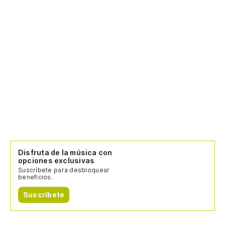
Jo
Si
Qu
Ne
Ne
Disfruta de la música con
opciones exclusivas
Suscríbete para desbloquear
beneficios.
Suscríbete