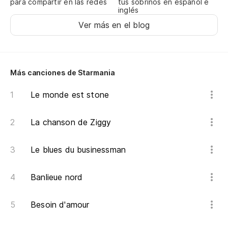
para compartir en las redes
tus sobrinos en español e
Cr
inglés
Ver más en el blog
Ne
Be
Más canciones de Starmania
Ne
Le monde est stone
Sa
La chanson de Ziggy
De
Le blues du businessman
De
Banlieue nord
Cr
Besoin d'amour