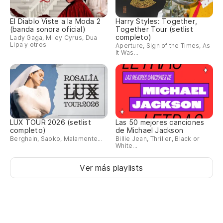
Y 
El Diablo Viste a la Moda 2
Harry Styles: Together,
(banda sonora oficial)
Together Tour (setlist
Un
completo)
Lady Gaga, Miley Cyrus, Dua
Lipa y otros
Aperture, Sign of the Times, As
It Was...
Cr
Ne
LUX TOUR 2026 (setlist
Las 50 mejores canciones
Sa
completo)
de Michael Jackson
Berghain, Saoko, Malamente...
Billie Jean, Thriller, Black or
White...
El
Ver más playlists
Di
Y 
Un