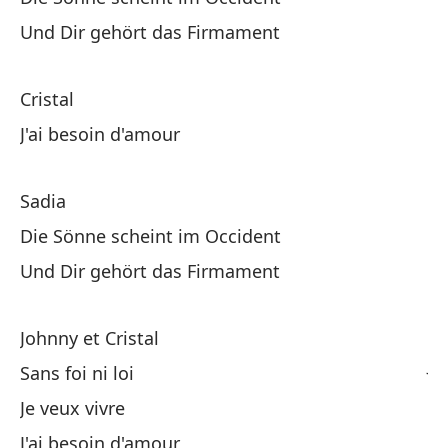
Und Dir gehört das Firmament
Cr
Cristal
Co
J'ai besoin d'amour
Co
Sadia
Co
Die Sönne scheint im Occident
Co
Und Dir gehört das Firmament
Ne
Johnny et Cristal
Jo
Sans foi ni loi
Je veux vivre
Si
J'ai besoin d'amour