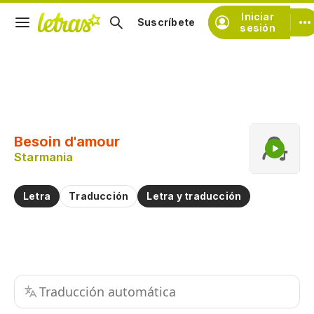
Iniciar
Suscríbete
sesión
Copiar fragmento
Copiar toda la letra
Besoin d'amour
Practicar la pronunciación de
Starmania
Comentar sobre este fragmento
Letra
Traducción
Letra y traducción
Traducción automática