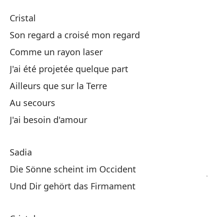
N
Cristal
B
Son regard a croisé mon regard
Comme un rayon laser
Cr
J'ai été projetée quelque part
Su
Ailleurs que sur la Terre
So
Au secours
J'ai besoin d'amour
Co
Sadia
Fu
Die Sönne scheint im Occident
J'
Und Dir gehört das Firmament
En
Ai