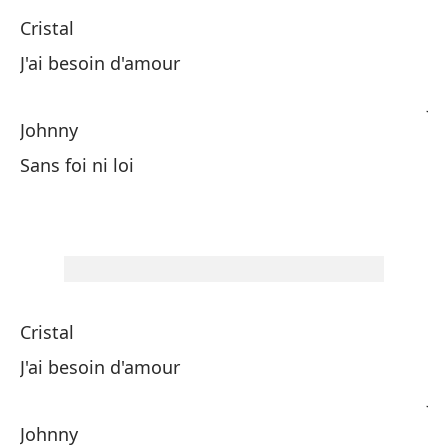
Co
Cristal
Co
J'ai besoin d'amour
Jo
Johnny
Ne
Sans foi ni loi
Cr
Co
Cristal
Co
J'ai besoin d'amour
Jo
Johnny