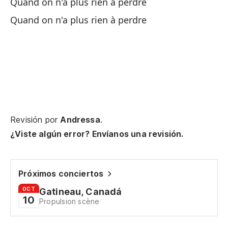
Quand on n'a plus rien à perdre
Lo
Quand on n'a plus rien à perdre
En
On
Do
De
Revisión por
Andressa
.
¿Viste algún error? Envíanos una revisión.
No
Próximos conciertos
Lo
OCT
Gatineau, Canadá
10
Ce
Propulsion scène
No