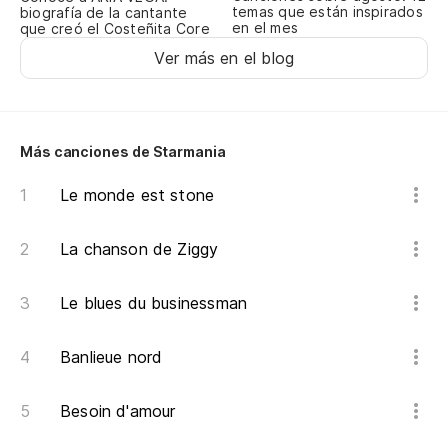
Ve
temas que están inspirados
biografía de la cantante
en el mes
que creó el Costeñita Core
Ve
Ver más en el blog
En
Su
Más canciones de Starmania
En
Le monde est stone
Ha
La chanson de Ziggy
Ju
Le blues du businessman
Cu
Qu
Banlieue nord
Cu
Besoin d'amour
Qu