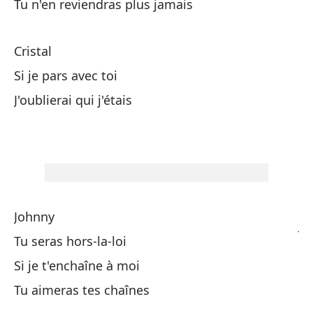
Tu n'en reviendras plus jamais
On
Cristal
N
Si je pars avec toi
Cu
J'oublierai qui j'étais
Qu
Cu
Qu
Johnny
Jo
Tu seras hors-la-loi
Si je t'enchaîne à moi
Si
Tu aimeras tes chaînes
Nu