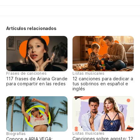
No
Artículos relacionados
No
On
Ju
Frases de canciones
Listas musicales
117 frases de Ariana Grande
12 canciones para dedicar a
Cu
para compartir en las redes
tus sobrinos en español e
inglés
Qu
Cu
Qu
Listas musicales
Biografías
Canciones sobre agosto: 12
Conoce a ARIA VEGA: