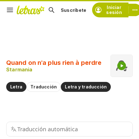
Iniciar
Suscríbete
sesión
Copiar fragmento
Copiar toda la letra
Quand on n'a plus rien à perdre
Practicar la pronunciación de
Starmania
Comentar sobre este fragmento
Letra
Traducción
Letra y traducción
Traducción automática