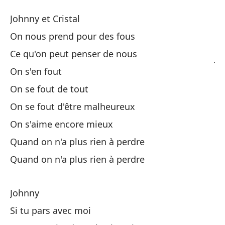
C
Johnny et Cristal
Qu
On nous prend pour des fous
Ce qu'on peut penser de nous
Jo
On s'en fout
No
On se fout de tout
On se fout d'être malheureux
Lo
On s'aime encore mieux
Ce
Quand on n'a plus rien à perdre
Quand on n'a plus rien à perdre
No
No
Johnny
Si tu pars avec moi
No