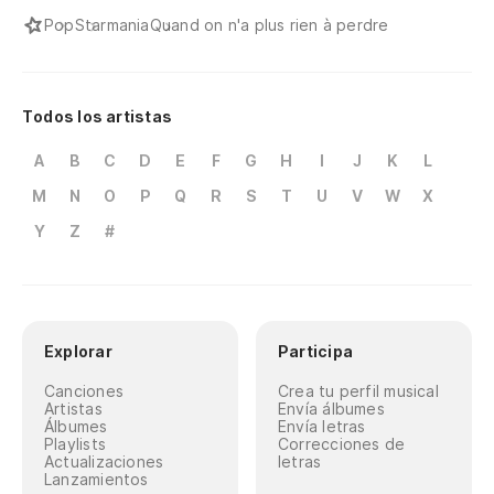
Pop
Starmania
Quand on n'a plus rien à perdre
Todos los artistas
A
B
C
D
E
F
G
H
I
J
K
L
M
N
O
P
Q
R
S
T
U
V
W
X
Y
Z
#
Explorar
Participa
Canciones
Crea tu perfil musical
Artistas
Envía álbumes
Álbumes
Envía letras
Playlists
Correcciones de
Actualizaciones
letras
Lanzamientos