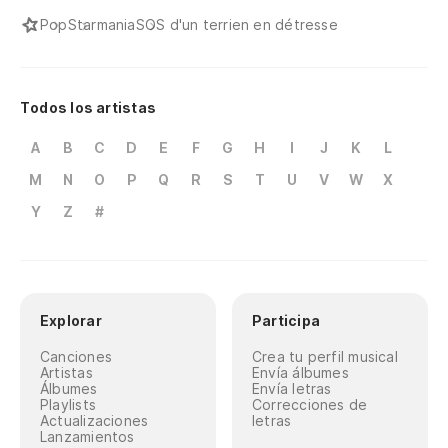
Pop
Starmania
SOS d'un terrien en détresse
Todos los artistas
A
B
C
D
E
F
G
H
I
J
K
L
M
N
O
P
Q
R
S
T
U
V
W
X
Y
Z
#
Explorar
Participa
Canciones
Crea tu perfil musical
Artistas
Envía álbumes
Álbumes
Envía letras
Playlists
Correcciones de
Actualizaciones
letras
Lanzamientos