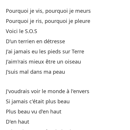
SO
Pourquoi je vis, pourquoi je meurs
SO
Pourquoi je ris, pourquoi je pleure
Voici le S.O.S
Po
D'un terrien en détresse
Po
J'ai jamais eu les pieds sur Terre
Po
J'aim'rais mieux être un oiseau
Po
J'suis mal dans ma peau
Aq
J'voudrais voir le monde à l'envers
De
Si jamais c'était plus beau
Plus beau vu d'en haut
Nu
D'en haut
J'