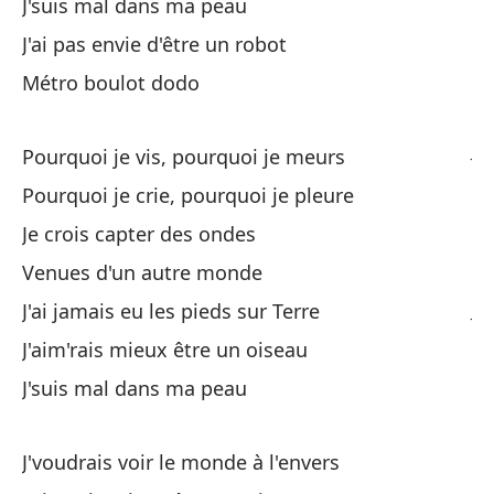
J'suis mal dans ma peau
J'ai pas envie d'être un robot
De
Métro boulot dodo
Si
J'
Pourquoi je vis, pourquoi je meurs
Pourquoi je crie, pourquoi je pleure
Co
Je crois capter des ondes
Te
Venues d'un autre monde
J'ai jamais eu les pieds sur Terre
J'
J'aim'rais mieux être un oiseau
Si
J'suis mal dans ma peau
Qu
J'voudrais voir le monde à l'envers