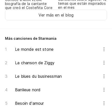
temas que están inspirados
biografía de la cantante
Ve
en el mes
que creó el Costeñita Core
Ver más en el blog
Nu
J'
Más canciones de Starmania
Pr
J'
Le monde est stone
Me
La chanson de Ziggy
J'
Le blues du businessman
Qu
Banlieue nord
J'
Besoin d'amour
Pr