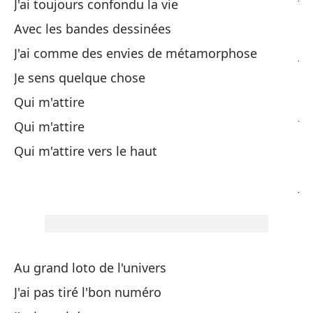
J'ai toujours confondu la vie
Avec les bandes dessinées
Pr
J'ai comme des envies de métamorphose
J'
Je sens quelque chose
Me
Qui m'attire
J'
Qui m'attire
Qui m'attire vers le haut
Qu
J'
Si
Si
Au grand loto de l'univers
Má
J'ai pas tiré l'bon numéro
Pl