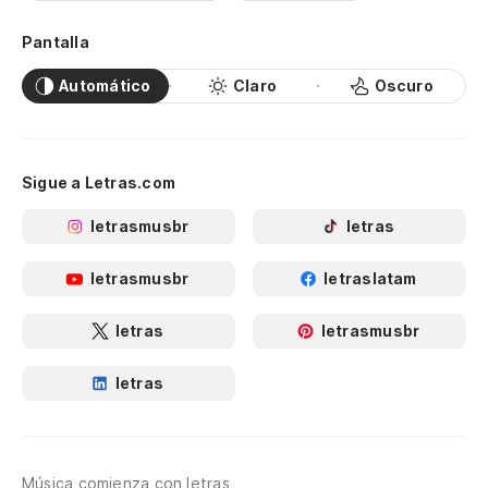
Pantalla
Automático
Claro
Oscuro
Sigue a Letras.com
letrasmusbr
letras
letrasmusbr
letraslatam
letras
letrasmusbr
letras
Música comienza con letras