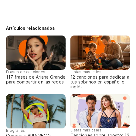
No
J'
Artículos relacionados
Me
Po
Frases de canciones
Listas musicales
Po
117 frases de Ariana Grande
12 canciones para dedicar a
para compartir en las redes
tus sobrinos en español e
inglés
Po
Po
Cr
Listas musicales
Biografías
Pr
Canciones sobre agosto: 12
Conoce a ARIA VEGA: