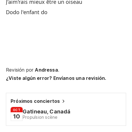
Qu
J'aim'rais mieux être un oiseau
Dodo l'enfant do
Qu
En
Revisión por
Andressa
.
¿Viste algún error? Envíanos una revisión.
Au
No
Próximos conciertos
J'
OCT
Gatineau, Canadá
10
Propulsion scène
Me
J'