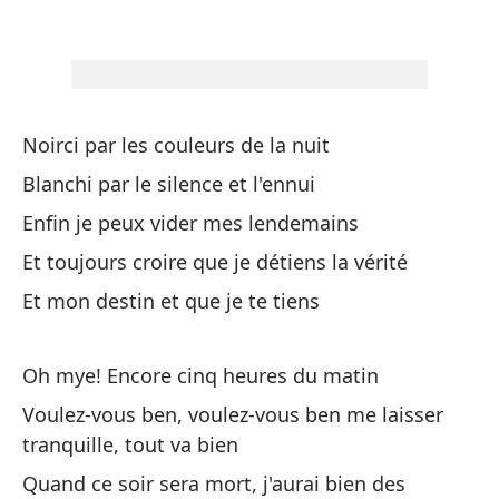
Ca
Ch
Y 
Noirci par les couleurs de la nuit
Et
Blanchi par le silence et l'ennui
El
Enfin je peux vider mes lendemains
tr
Et toujours croire que je détiens la vérité
Le
fe
Et mon destin et que je te tiens
Es
Oh mye! Encore cinq heures du matin
Voulez-vous ben, voulez-vous ben me laisser
Oh
tranquille, tout va bien
Quand ce soir sera mort, j'aurai bien des