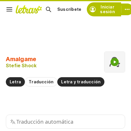
Iniciar
Suscríbete
sesión
Copiar fragmento
Copiar toda la letra
Amalgame
Practicar la pronunciación de
Stefie Shock
Comentar sobre este fragmento
Letra
Traducción
Letra y traducción
Traducción automática