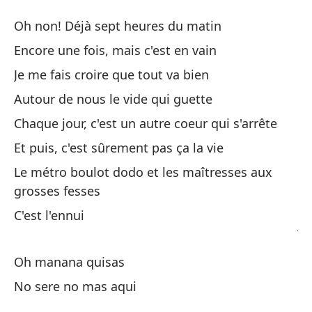
A
Oh non! Déjà sept heures du matin
A
Encore une fois, mais c'est en vain
Je me fais croire que tout va bien
Oh
Autour de nous le vide qui guette
Oh
Chaque jour, c'est un autre coeur qui s'arrête
Un
Et puis, c'est sûrement pas ça la vie
En
Le métro boulot dodo et les maîtresses aux
grosses fesses
Me
C'est l'ennui
Je
A 
Oh manana quisas
Au
No sere no mas aqui