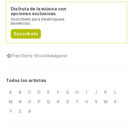
Disfruta de la música con
opciones exclusivas
Suscríbete para desbloquear
beneficios.
Suscríbete
Pop
Stefie Shock
Amalgame
Todos los artistas
A
B
C
D
E
F
G
H
I
J
K
L
M
N
O
P
Q
R
S
T
U
V
W
X
Y
Z
#