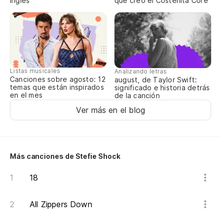
inglés
que creó el Costeñita Core
Qu
Y 
Et
Listas musicales
Pa
Analizando letras
Canciones sobre agosto: 12
august, de Taylor Swift:
temas que están inspirados
significado e historia detrás
en el mes
de la canción
Un
Ver más en el blog
bi
Un
Más canciones de Stefie Shock
Yo
18
Et
All Zippers Down