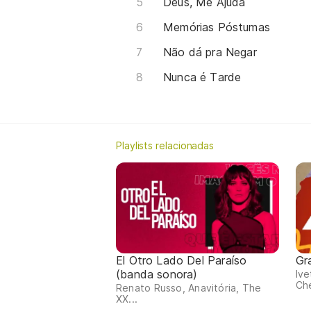
Deus, Me Ajuda
Memórias Póstumas
Não dá pra Negar
Nunca é Tarde
Playlists relacionadas
El Otro Lado Del Paraíso
Gr
(banda sonora)
Ive
Che
Renato Russo, Anavitória, The
XX...