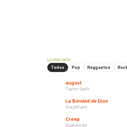
Lo más visto
Todos
Pop
Reggaeton
Roc
august
Taylor Swift
La Bondad de Dios
StayInFaith
Creep
Radiohead