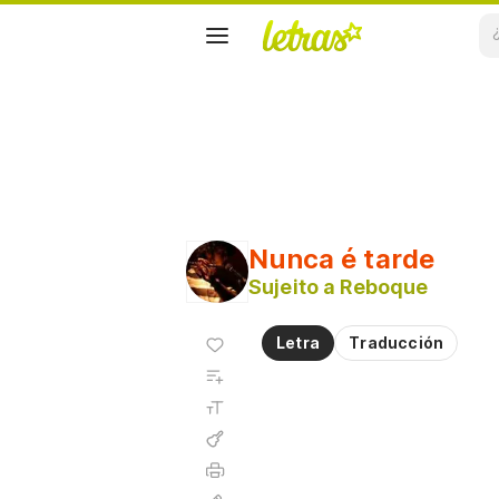
Nunca é tarde
Sujeito a Reboque
Agregar
Letra
Traducción
a
Agregar
favoritos
a
Tamaño
playlist
de la
fuente
Acordes
Imprimir