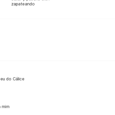
zapateando
u do Cálice
m mim