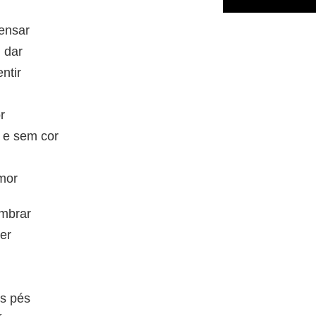
ensar
 dar
ntir
r
 e sem cor
mor
mbrar
ver
s pés