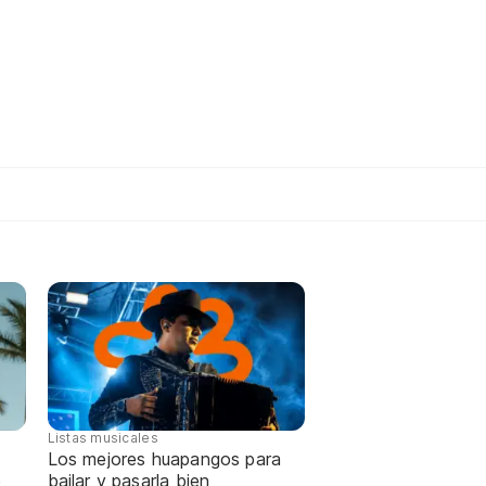
Listas musicales
Los mejores huapangos para
e
bailar y pasarla bien