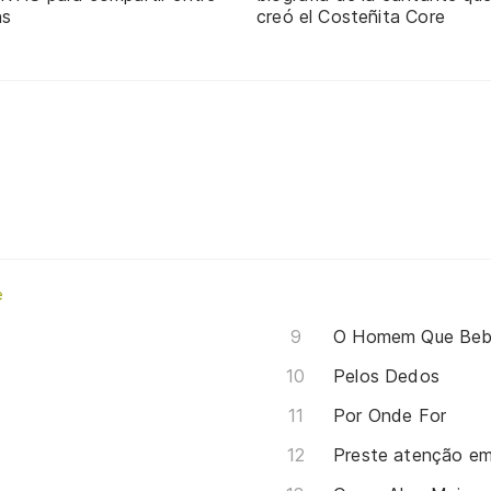
ns
creó el Costeñita Core
e
O Homem Que Bebe
Pelos Dedos
Por Onde For
Preste atenção e