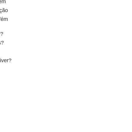
lém
ção
fém
r?
s?
iver?