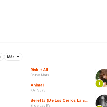
k
Más
Risk It All
Bruno Mars
Animal
KATSEYE
Beretta (De Los Cerros La Escuela)
El de Las R's