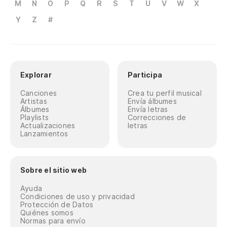
M
N
O
P
Q
R
S
T
U
V
W
X
Y
Z
#
Explorar
Participa
Canciones
Crea tu perfil musical
Artistas
Envía álbumes
Álbumes
Envía letras
Playlists
Correcciones de
Actualizaciones
letras
Lanzamientos
Sobre el sitio web
Ayuda
Condiciones de uso y privacidad
Protección de Datos
Quiénes somos
Normas para envío