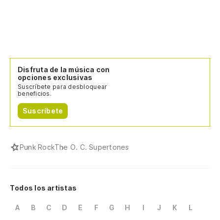
Disfruta de la música con
opciones exclusivas
Suscríbete para desbloquear
beneficios.
Suscríbete
Punk Rock
The O. C. Supertones
Todos los artistas
A
B
C
D
E
F
G
H
I
J
K
L