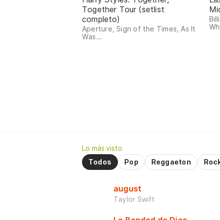
Together Tour (setlist
Mi
completo)
Bil
Whi
Aperture, Sign of the Times, As It
Was...
Lo más visto
Todos
Pop
Reggaeton
Roc
august
Taylor Swift