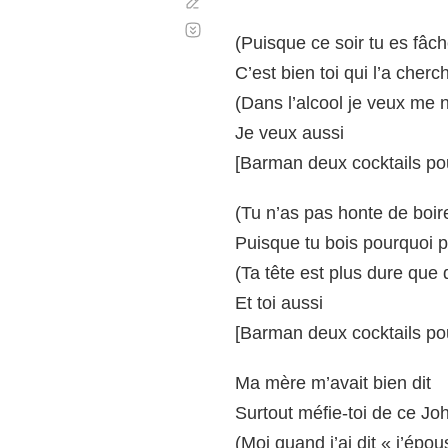
Corregir
Desplazamiento
automático
(Puisque ce soir tu es fâc
C’est bien toi qui l’a cherc
(Dans l’alcool je veux me 
Je veux aussi
[Barman deux cocktails po
(Tu n’as pas honte de boi
Puisque tu bois pourquoi 
(Ta tête est plus dure que 
Et toi aussi
[Barman deux cocktails po
Ma mère m’avait bien dit
Surtout méfie-toi de ce Jo
(Moi quand j’ai dit « j’épou