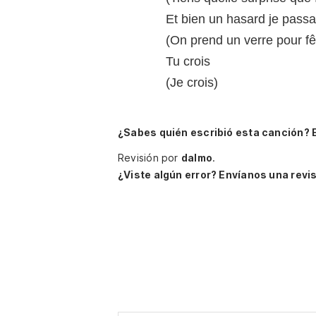
Et bien un hasard je passai
(On prend un verre pour fê
Tu crois
(Je crois)
¿Sabes quién escribió esta canción? 
Revisión por
dalmo
.
¿Viste algún error? Envíanos una revis