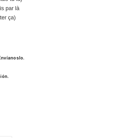
s par là
ter ça)
Envíanoslo.
ión.