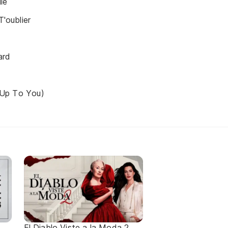
ie
T'oublier
ard
's Up To You)
El Diablo Viste a la Moda 2