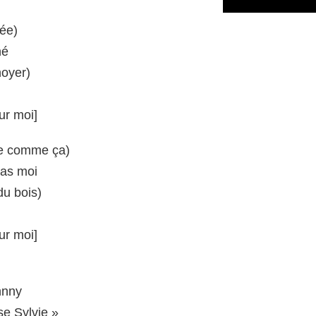
hée)
hé
noyer)
ur moi]
re comme ça)
pas moi
du bois)
ur moi]
hnny
se Sylvie »