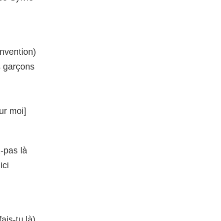
invention)
s garçons
ur moi]
-pas là
ici
ais-tu là)