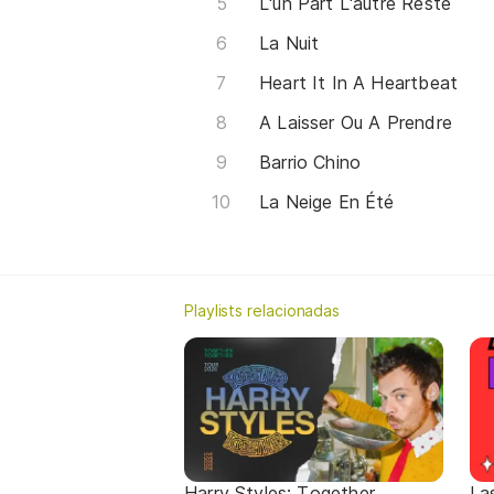
L'un Part L'autre Reste
La Nuit
Heart It In A Heartbeat
A Laisser Ou A Prendre
Barrio Chino
La Neige En Été
Playlists relacionadas
Harry Styles: Together,
La