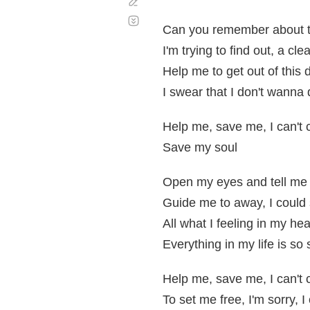
Corregir
Desplazamiento
automático
Can you remember about 
I'm trying to find out, a cle
Help me to get out of this
I swear that I don't wanna d
Help me, save me, I can't
Save my soul
Open my eyes and tell me 
Guide me to away, I could 
All what I feeling in my he
Everything in my life is so
Help me, save me, I can't
To set me free, I'm sorry, I