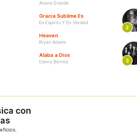
Ariana Grande
Gracia Sublime Es
En Espiritu Y En Verdad
Heaven
Bryan Adams
Alaba a Dios
Danny Berrios
sica con
vas
ficios.