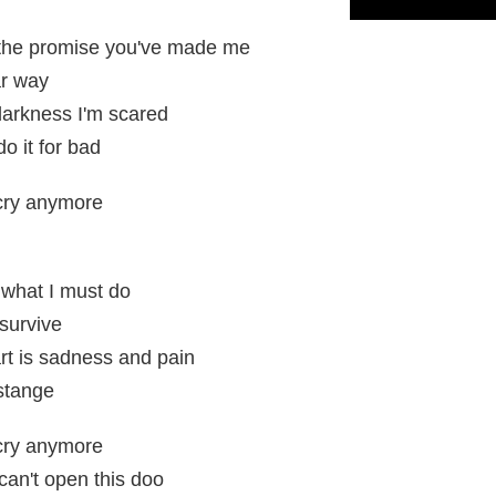
the promise you've made me
ar way
 darkness I'm scared
o it for bad
 cry anymore
what I must do
survive
art is sadness and pain
 stange
 cry anymore
 can't open this doo