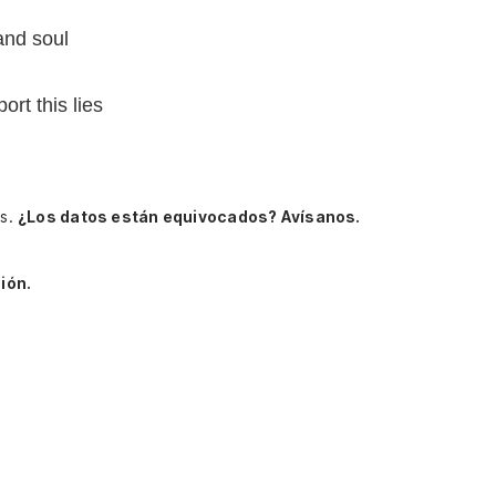
and soul
ort this lies
as.
¿Los datos están equivocados? Avísanos.
ión.