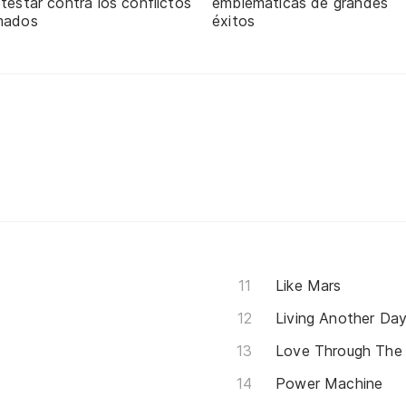
testar contra los conflictos
emblemáticas de grandes
mados
éxitos
Like Mars
Living Another Da
Love Through The 
Power Machine