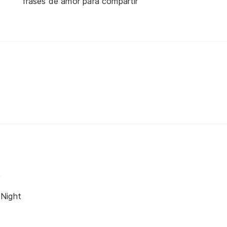
frases de amor para compartir
y
Night