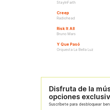
StayInFaith
Creep
Radiohead
Risk It All
Bruno Mars
Y Que Pasó
Orquesta La Bella Luz
Disfruta de la mú
opciones exclusi
Suscríbete para desbloquear bene