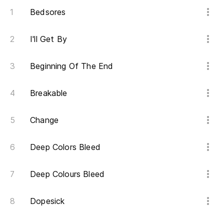
Lo
Bedsores
I'll Get By
Beginning Of The End
Breakable
Change
Deep Colors Bleed
Deep Colours Bleed
Dopesick