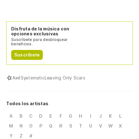
Disfruta de la música con
opciones exclusivas
Suscríbete para desbloquear
beneficios.
Suscríbete
Axé
Systematic
Leaving Only Scars
Todos los artistas
A
B
C
D
E
F
G
H
I
J
K
L
M
N
O
P
Q
R
S
T
U
V
W
X
Y
Z
#