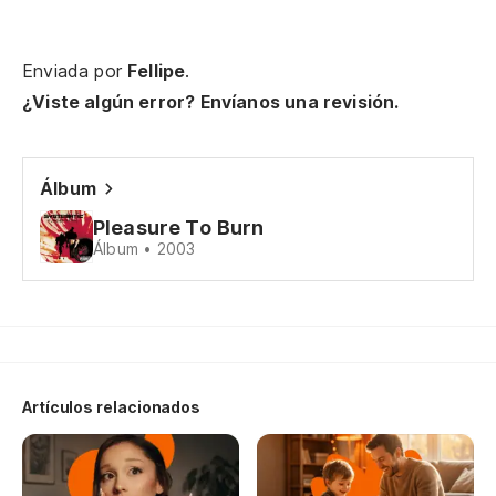
Lo
Th
Enviada por
Fellipe
.
¿Viste algún error? Envíanos una revisión.
De
Oh
Álbum
Oh
Pleasure To Burn
Álbum • 2003
No
No
En
me
Artículos relacionados
So