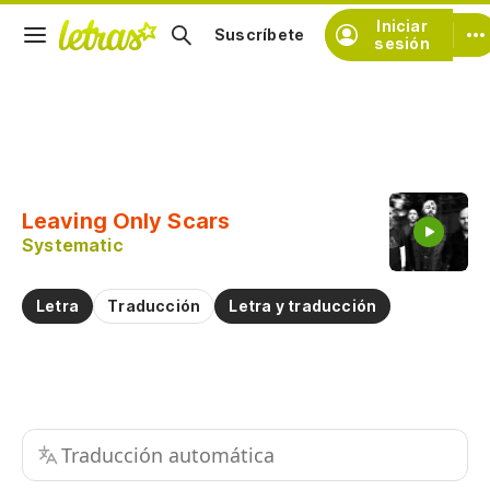
Iniciar
Suscríbete
sesión
Copiar fragmento
Copiar toda la letra
Leaving Only Scars
Practicar la pronunciación de
Systematic
Comentar sobre este fragmento
Letra
Traducción
Letra y traducción
Traducción automática