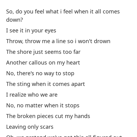
De
So, do you feel what i feel when it all comes
Le
down?
I see it in your eyes
En
Throw, throw me a line so i won't drown
se
The shore just seems too far
So
Another callous on my heart
Lo
No, there's no way to stop
The sting when it comes apart
La
I realize who we are
a
No, no matter when it stops
Th
The broken pieces cut my hands
La
Leaving only scars
Th