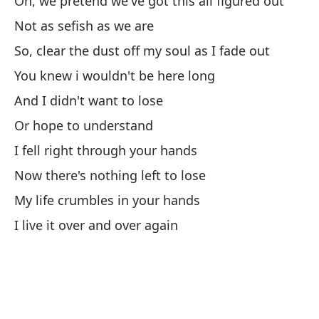
Oh, we pretend we've got this all figured out
Not as sefish as we are
Ot
So, clear the dust off my soul as I fade out
An
You knew i wouldn't be here long
No
And I didn't want to lose
No
Or hope to understand
El
I fell right through your hands
Now there's nothing left to lose
Th
My life crumbles in your hands
Me
I live it over and over again
I 
No
No