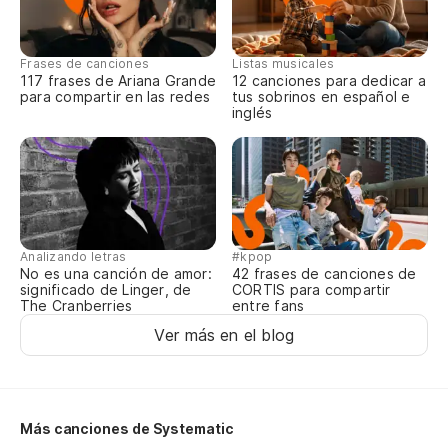
Sa
Yo
Frases de canciones
Listas musicales
117 frases de Ariana Grande
12 canciones para dedicar a
Y 
para compartir en las redes
tus sobrinos en español e
inglés
Ni
Ca
I 
Analizando letras
#kpop
No es una canción de amor:
42 frases de canciones de
Ah
significado de Linger, de
CORTIS para compartir
The Cranberries
entre fans
No
Ver más en el blog
Mi
My
Más canciones de Systematic