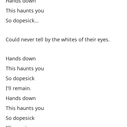
Hands down
This haunts you
So dopesick...
Má
Mo
Could never tell by the whites of their eyes.
Al
So
Hands down
This haunts you
Gr
So dopesick
Sc
I'll remain.
No
Hands down
Co
This haunts you
So dopesick
Ma