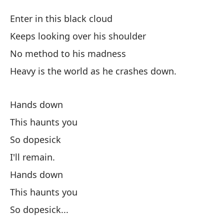
Ad
Enter in this black cloud
D
Keeps looking over his shoulder
No method to his madness
En
Heavy is the world as he crashes down.
Si
Hands down
Ke
This haunts you
Si
So dopesick
No
I'll remain.
Pe
Hands down
He
This haunts you
So dopesick...