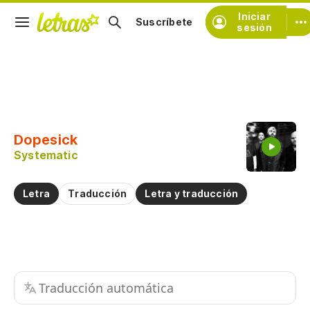
Iniciar
Suscríbete
sesión
Copiar fragmento
Copiar toda la letra
Dopesick
Practicar la pronunciación de
Systematic
Comentar sobre este fragmento
Letra
Traducción
Letra y traducción
Traducción automática