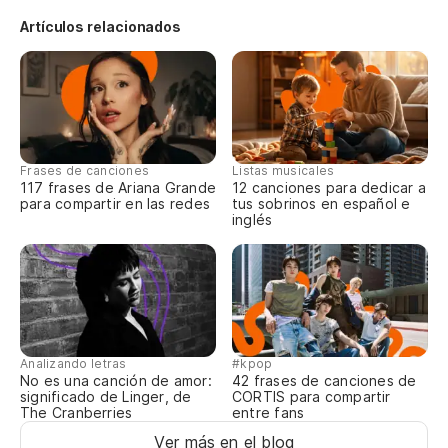
Co
Artículos relacionados
Ma
Es
Frases de canciones
Listas musicales
117 frases de Ariana Grande
12 canciones para dedicar a
Ta
para compartir en las redes
tus sobrinos en español e
inglés
Pe
Ma
Analizando letras
#kpop
Es
No es una canción de amor:
42 frases de canciones de
significado de Linger, de
CORTIS para compartir
The Cranberries
entre fans
Ta
Ver más en el blog