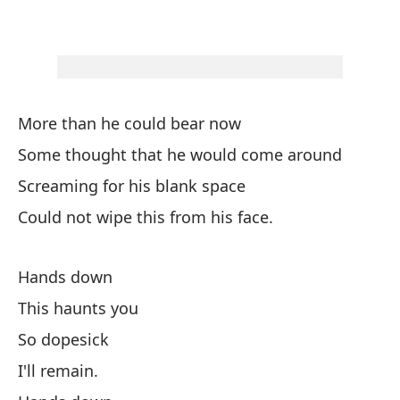
Ma
Es
Ta
More than he could bear now
Some thought that he would come around
Pe
Screaming for his blank space
Ma
Could not wipe this from his face.
Es
Hands down
This haunts you
Ta
So dopesick
I'll remain.