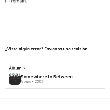
I'll remain.
Es
Ta
Pe
¿Viste algún error? Envíanos una revisión.
Ma
Álbum
Es
Somewhere In Between
Álbum • 2001
Ta
Nu