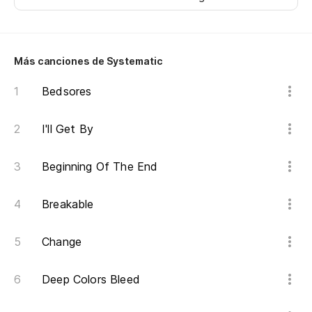
Pe
Más canciones de Systematic
Bedsores
I'll Get By
Beginning Of The End
Breakable
Change
Deep Colors Bleed