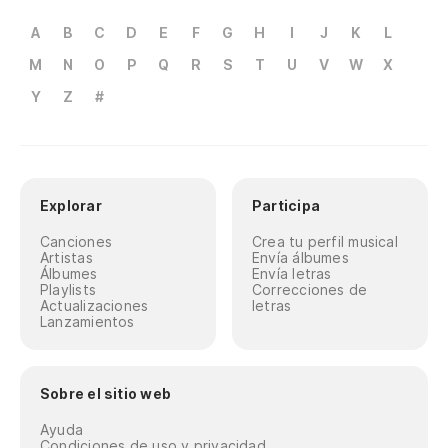
A
B
C
D
E
F
G
H
I
J
K
L
M
N
O
P
Q
R
S
T
U
V
W
X
Y
Z
#
Explorar
Participa
Canciones
Crea tu perfil musical
Artistas
Envía álbumes
Álbumes
Envía letras
Playlists
Correcciones de
Actualizaciones
letras
Lanzamientos
Sobre el sitio web
Ayuda
Condiciones de uso y privacidad