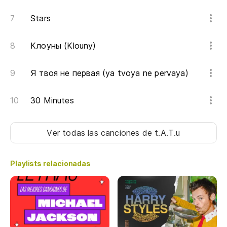
Stars
¿P
Клоуны (Klouny)
Pa
Я твоя не первая (ya tvoya ne pervaya)
¿P
30 Minutes
¿P
Ver todas las canciones
de t.A.T.u
¿P
Playlists relacionadas
¿P
¿P