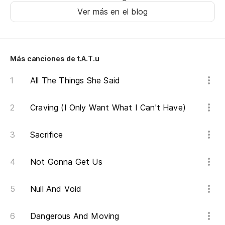
¿N
Ver más en el blog
Do
Áb
Más canciones de t.A.T.u
Op
All The Things She Said
¿P
Craving (I Only Want What I Can't Have)
¿P
Sacrifice
¿P
Not Gonna Get Us
¿P
Null And Void
Dangerous And Moving
¿P