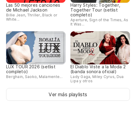
Las 50 mejores canciones
Harry Styles: Together,
de Michael Jackson
Together Tour (setlist
¿P
completo)
Billie Jean, Thriller, Black or
White...
Aperture, Sign of the Times, As
It Was...
¿P
¿P
¿P
LUX TOUR 2026 (setlist
El Diablo Viste a la Moda 2
completo)
(banda sonora oficial)
Berghain, Saoko, Malamente...
Lady Gaga, Miley Cyrus, Dua
Lipa y otros
¿P
Ver más playlists