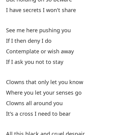
I have secrets I won't share
See me here pushing you
¿P
If I then deny I do
¿P
Contemplate or wish away
If I ask you not to stay
¿P
Clowns that only let you know
¿P
Where you let your senses go
Clowns all around you
¿P
It's a cross I need to bear
¿P
All this black and cruel despair