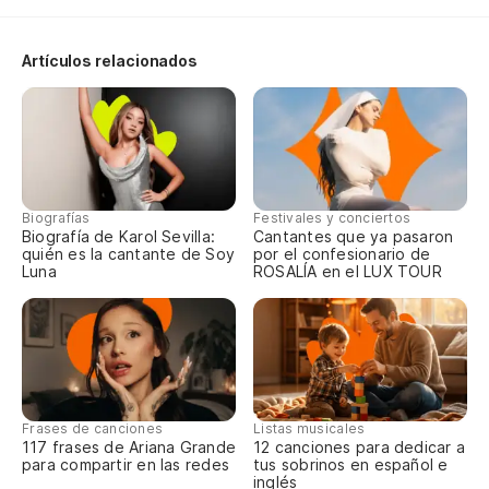
Cl
Artículos relacionados
Do
Wh
Pa
Biografías
Festivales y conciertos
Es
Biografía de Karol Sevilla:
Cantantes que ya pasaron
quién es la cantante de Soy
por el confesionario de
It
Luna
ROSALÍA en el LUX TOUR
To
Al
Es
Frases de canciones
Listas musicales
117 frases de Ariana Grande
12 canciones para dedicar a
para compartir en las redes
tus sobrinos en español e
inglés