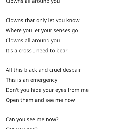
Clowns all around you
A 
Th
Clowns that only let you know
Where you let your senses go
Cr
Clowns all around you
'C
It's a cross I need to bear
Go
All this black and cruel despair
Bl
This is an emergency
De
Don't you hide your eyes from me
Le
Open them and see me now
Bo
Can you see me now?
Fl