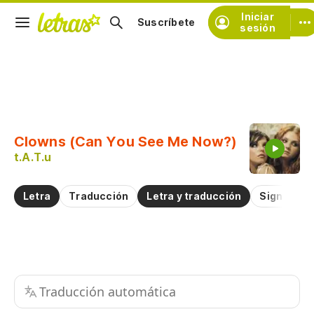
Iniciar
Suscríbete
sesión
Copiar fragmento
Copiar toda la letra
Clowns (Can You See Me Now?)
Practicar la pronunciación de
t.A.T.u
Comentar sobre este fragmento
Letra
Traducción
Letra y traducción
Significad
Traducción automática