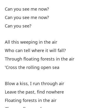
Pa
Can you see me now?
C
Can you see me now?
Can you see?
¿P
All this weeping in the air
¿P
Who can tell where it will fall?
¿P
Through floating forests in the air
'Cross the rolling open sea
To
Al
Blow a kiss, I run through air
Leave the past, find nowhere
¿Q
Floating forests in the air
Wh