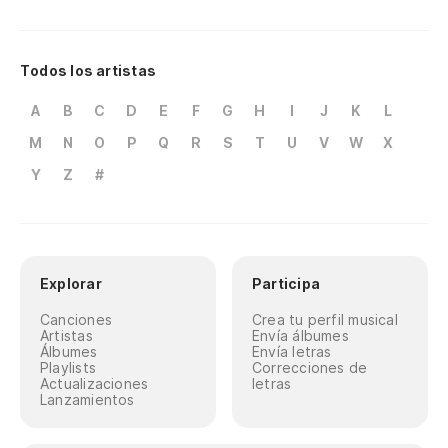
Todos los artistas
A
B
C
D
E
F
G
H
I
J
K
L
M
N
O
P
Q
R
S
T
U
V
W
X
Y
Z
#
Explorar
Participa
Canciones
Crea tu perfil musical
Artistas
Envía álbumes
Álbumes
Envía letras
Playlists
Correcciones de
Actualizaciones
letras
Lanzamientos