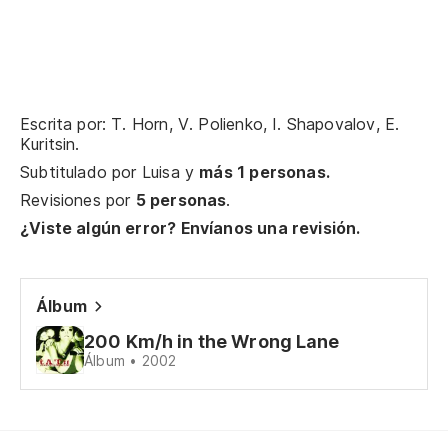
Te
I 
Me
Escrita por: T. Horn, V. Polienko, I. Shapovalov, E.
Kuritsin.
Se
Subtitulado por
Luisa
y
más 1 personas.
Revisiones por
5 personas
.
Si
¿Viste algún error? Envíanos una revisión.
Co
Co
Álbum
200 Km/h in the Wrong Lane
Si
Álbum • 2002
Pa