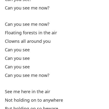
Al
Can you see me now?
Es
Can you see me now?
Floating forests in the air
No
Clowns all around you
Do
Can you see
Áb
Can you see
Op
Can you see
Can you see me now?
¿P
See me here in the air
¿P
Not holding on to anywhere
But holding on so beware