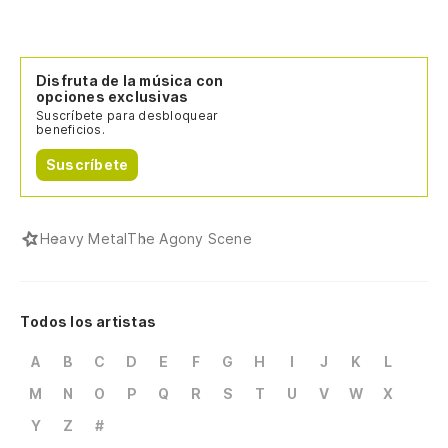
Disfruta de la música con
opciones exclusivas
Suscríbete para desbloquear
beneficios.
Suscríbete
Heavy Metal
The Agony Scene
Todos los artistas
A
B
C
D
E
F
G
H
I
J
K
L
M
N
O
P
Q
R
S
T
U
V
W
X
Y
Z
#