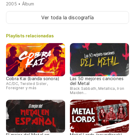
2005 • Álbum
Ver toda la discografía
Playlists relacionadas
Cobra Kai (banda sonora)
Las 50 mejores canciones
del Metal
AC/DC, Twisted Sister,
Foreigner y más
Black Sabbath, Metallica, Iron
Maiden...
El mejor del Metal en
Metal Lords (soundtrack)