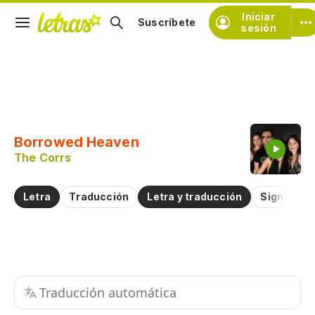
Iniciar
Suscríbete
sesión
Copiar fragmento
Copiar toda la letra
Borrowed Heaven
Practicar la pronunciación de
The Corrs
Comentar sobre este fragmento
Letra
Traducción
Letra y traducción
Significad
Traducción automática