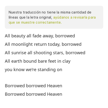
Nuestra traducción no tiene la misma cantidad de
líneas que la letra original,
ayúdanos a revisarla para
que se muestre correctamente.
All beauty all fade away, borrowed
To
All moonlight return today, borrowed
To
All sunrise all shooting stars, borrowed
To
pr
All earth bound bare feet in clay
To
you know we're standing on
sa
Borrowed borrowed Heaven
Ci
Borrowed borrowed Heaven