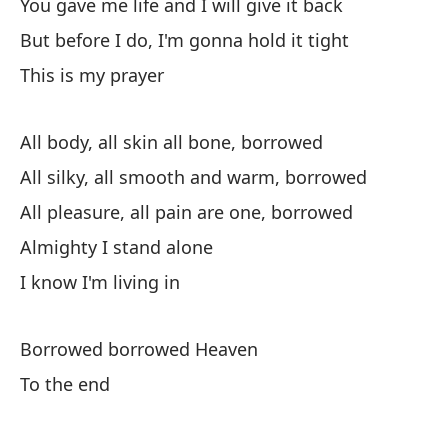
You gave me life and I will give it back
Me
But before I do, I'm gonna hold it tight
Pe
This is my prayer
Es
All body, all skin all bone, borrowed
To
All silky, all smooth and warm, borrowed
To
All pleasure, all pain are one, borrowed
To
Almighty I stand alone
Po
I know I'm living in
Sé
Borrowed borrowed Heaven
Ci
To the end
Ha