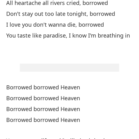
To
All heartache all rivers cried, borrowed
pr
Don't stay out too late tonight, borrowed
No
I love you don't wanna die, borrowed
pr
You taste like paradise, I know I'm breathing in
Te
Ti
e
Borrowed borrowed Heaven
Borrowed borrowed Heaven
Borrowed borrowed Heaven
Ci
Borrowed borrowed Heaven
Ci