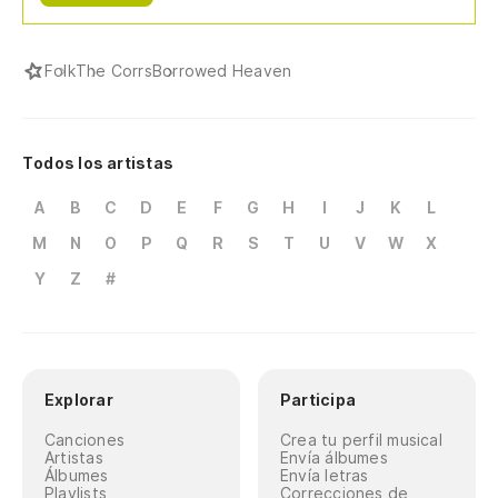
Folk
The Corrs
Borrowed Heaven
Todos los artistas
A
B
C
D
E
F
G
H
I
J
K
L
M
N
O
P
Q
R
S
T
U
V
W
X
Y
Z
#
Explorar
Participa
Canciones
Crea tu perfil musical
Artistas
Envía álbumes
Álbumes
Envía letras
Playlists
Correcciones de