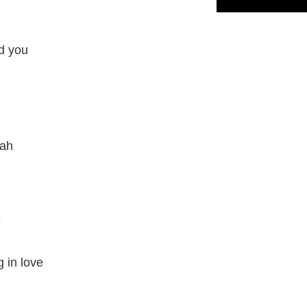
nd you
eah
e
g in love