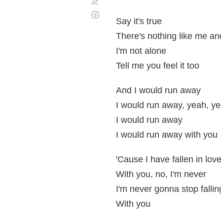
Corregir
Desplazamiento
automático
Say it's true
There's nothing like me a
I'm not alone
Tell me you feel it too
And I would run away
I would run away, yeah, y
I would run away
I would run away with you
'Cause I have fallen in lov
With you, no, I'm never
I'm never gonna stop fallin
With you