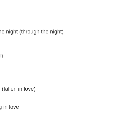
e night (through the night)
ah
 (fallen in love)
g in love