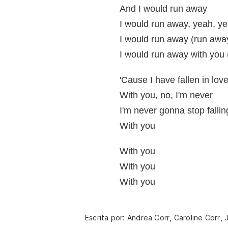
And I would run away
I would run away, yeah, y
I would run away (run awa
I would run away with you 
'Cause I have fallen in love
With you, no, I'm never
I'm never gonna stop fallin
With you
With you
With you
With you
Escrita por: Andrea Corr, Caroline Corr, 