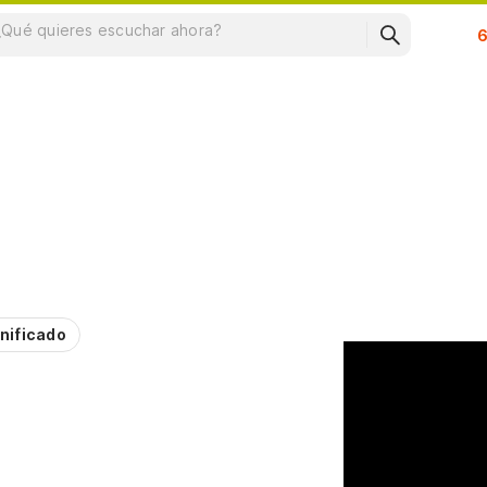
Su
nificado