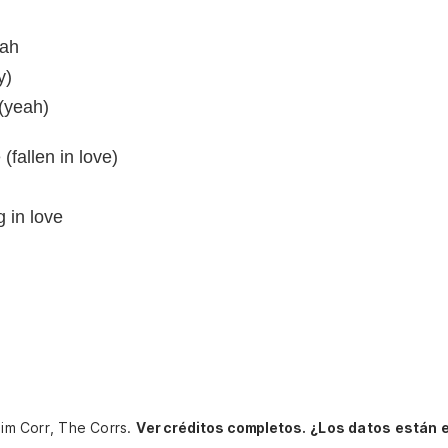
eah
y)
(yeah)
 (fallen in love)
g in love
Jim Corr, The Corrs.
Ver créditos completos.
¿Los datos están 