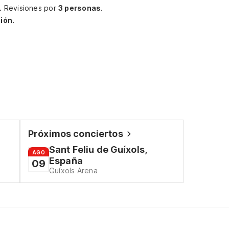
.
Revisiones por
3 personas
.
ión.
Próximos conciertos
Sant Feliu de Guíxols,
AGO
España
09
Guíxols Arena