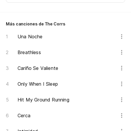
¿D
Wh
Más canciones de The Corrs
¿A
Wh
Una Noche
Te
Breathless
I'l
Cariño Se Valiente
Only When I Sleep
Hit My Ground Running
Cerca