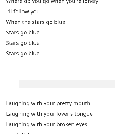
Ba
Where do you go when you're lonely
I'll follow you
Ba
When the stars go blue
Da
Stars go blue
Stars go blue
Ba
Stars go blue
¿E
¿A
Wh
Laughing with your pretty mouth
¿A
Laughing with your lover's tongue
Wh
Laughing with your broken eyes