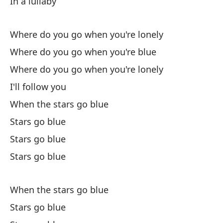
In a lullaby
¿A
Wh
Where do you go when you're lonely
Te
Where do you go when you're blue
Where do you go when you're lonely
Cu
I'll follow you
Wh
When the stars go blue
La
Stars go blue
Stars go blue
La
Stars go blue
La
When the stars go blue
Stars go blue