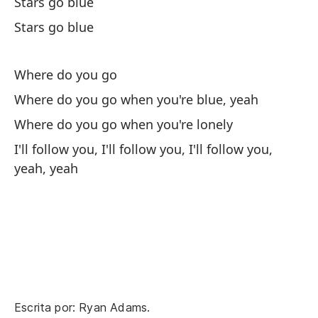
Stars go blue
Stars go blue
Ri
Where do you go
La
Where do you go when you're blue, yeah
Ri
Where do you go when you're lonely
La
I'll follow you, I'll follow you, I'll follow you,
yeah, yeah
Ri
La
En
¿A
Escrita por: Ryan Adams.