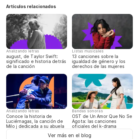
Artículos relacionados
La
Cu
Wh
Analizando letras
Listas musicales
august, de Taylor Swift:
13 canciones sobre la
La
significado e historia detrás
igualdad de género y los
de la canción
derechos de las mujeres
La
La
Analizando letras
Bandas sonoras
Conoce la historia de
OST de Un Amor Que No Se
¿A
Luciérnagas, la canción de
Agota: las canciones
Milo j dedicada a su abuela
oficiales del k-drama
Ver más en el blog