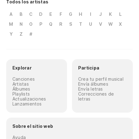
Todos los artistas
A
B
C
D
E
F
G
H
I
J
K
L
M
N
O
P
Q
R
S
T
U
V
W
X
Y
Z
#
Explorar
Participa
Canciones
Crea tu perfil musical
Artistas
Envía álbumes
Álbumes
Envía letras
Playlists
Correcciones de
Actualizaciones
letras
Lanzamientos
Sobre el sitio web
Ayuda