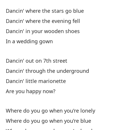
Cu
Dancin' where the stars go blue
Wh
Dancin' where the evening fell
Dancin' in your wooden shoes
Ba
In a wedding gown
Da
Ba
Dancin' out on 7th street
Da
Dancin' through the underground
Dancin' little marionette
Ba
Are you happy now?
Da
En
Where do you go when you're lonely
Where do you go when you're blue