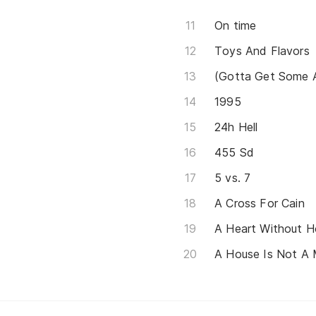
On time
Toys And Flavors
(Gotta Get Some 
1995
24h Hell
455 Sd
5 vs. 7
A Cross For Cain
A Heart Without 
A House Is Not A 