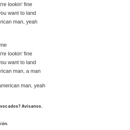
re lookin' fine
 you want to land
merican man, yeah
ime
re lookin' fine
 you want to land
merican man, a man
ll american man, yeah
ivocados? Avísanos.
ión.