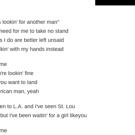
 lookin' for another man"
a need for me to take no stand
 I do are better left unsaid
alkin' with my hands instead
ime
re lookin' fine
 you want to land
merican man, yeah
een to L.A. and I've seen St. Lou
t I've been waitin' for a girl likeyou
ime