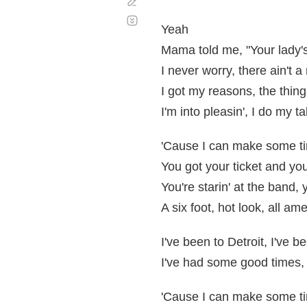
Corregir
Desplazamiento
automático
Yeah
Mama told me, "Your lady's
I never worry, there ain't 
I got my reasons, the things
I'm into pleasin', I do my t
'Cause I can make some t
You got your ticket and you'
You're starin' at the band,
A six foot, hot look, all a
I've been to Detroit, I've b
I've had some good times, bu
'Cause I can make some t