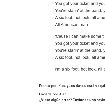
You got your ticket and you'
You're starin' at the band,
A six foot, hot look, all a
All American man
'Cause I can make some t
You got your ticket and you'
You're starin' at the band,
A six foot, hot look, all a
I'm a six foot, hot look, a
Escrita por: Kiss.
¿Los datos están equ
Enviada por
Alan
.
¿Viste algún error? Envíanos una revis