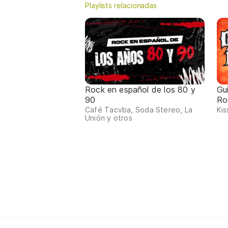
Playlists relacionadas
Rock en español de los 80 y
Gu
90
Ro
Café Tacvba, Soda Stereo, La
Kis
Unión y otros