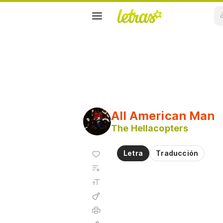
All American Man
The Hellacopters
Agregar
Letra
Traducción
a
Agregar
favoritos
a
Tamaño
playlist
de la
fuente
Acordes
Imprimir