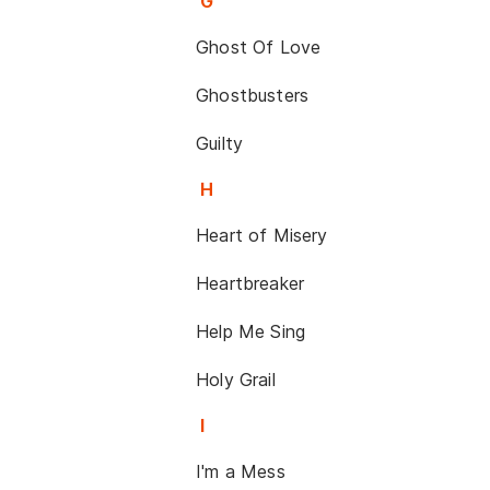
G
Ghost Of Love
Ghostbusters
Guilty
H
Heart of Misery
Heartbreaker
Help Me Sing
Holy Grail
I
I'm a Mess