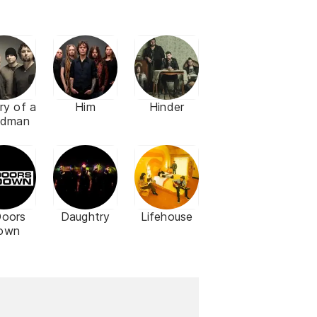
ry of a
Him
Hinder
adman
Doors
Daughtry
Lifehouse
own