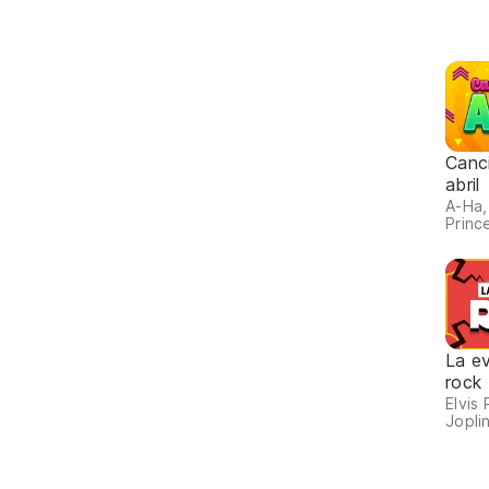
Canc
abril
A-Ha, 
Prince
La ev
rock
Elvis 
Joplin