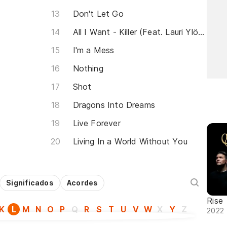
Don't Let Go
All I Want - Killer (Feat. Lauri Ylönen)
I'm a Mess
Nothing
Shot
Dragons Into Dreams
Live Forever
Living In a World Without You
Significados
Acordes
Rise
K
L
M
N
O
P
Q
R
S
T
U
V
W
X
Y
Z
2022 