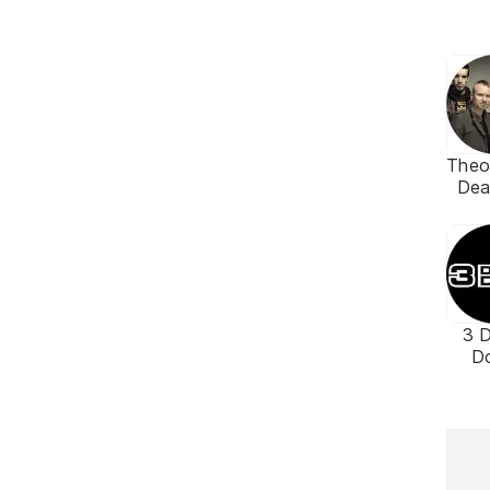
Theo
De
3 
D