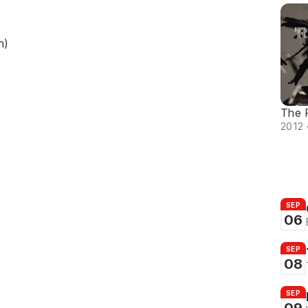
n)
The 
2012 
SEP
06
SEP
08
SEP
09