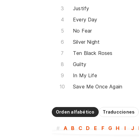
Justify
Every Day
No Fear
Silver Night
Ten Black Roses
Guilty
In My Life
Save Me Once Again
Orden alfabético
Traducciones
#
A
B
C
D
E
F
G
H
I
J