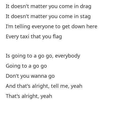
It doesn't matter you come in drag
Ir 
It doesn't matter you come in stag
I'm telling everyone to get down here
No
Every taxi that you flag
It
Is going to a go go, everybody
No
Going to a go go
It
Don't you wanna go
To
And that's alright, tell me, yeah
That's alright, yeah
Un
Y 
An