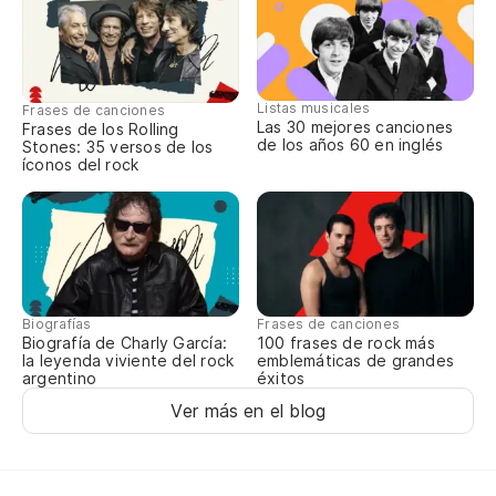
Va
Go
Listas musicales
Frases de canciones
Ir 
Las 30 mejores canciones
Frases de los Rolling
de los años 60 en inglés
Stones: 35 versos de los
íconos del rock
No
It
No
Biografías
Frases de canciones
It
Biografía de Charly García:
100 frases de rock más
la leyenda viviente del rock
emblemáticas de grandes
argentino
éxitos
Le
Ver más en el blog
I'
Ca