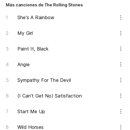
Más canciones de The Rolling Stones
She's A Rainbow
Va
Is
My Girl
Ir 
Paint It, Black
¿N
Angie
Y 
Sympathy For The Devil
An
(I Can't Get No) Satisfaction
Es
Start Me Up
Wild Horses