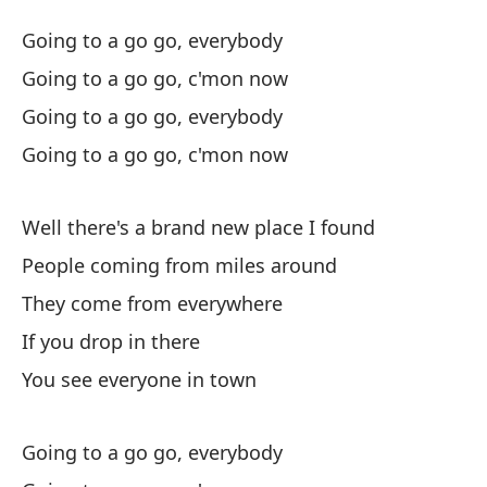
Ir
Going to a go go, everybody
Go
Going to a go go, c'mon now
Going to a go go, everybody
Va
Going to a go go, c'mon now
Go
Va
Well there's a brand new place I found
Go
People coming from miles around
They come from everywhere
Va
If you drop in there
Go
You see everyone in town
Va
Go
Going to a go go, everybody