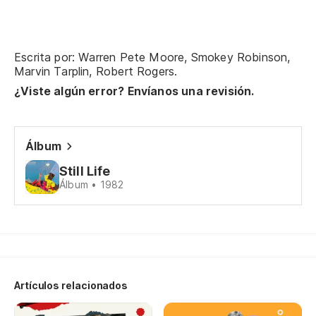
Va
Escrita por: Warren Pete Moore, Smokey Robinson,
Go
Marvin Tarplin, Robert Rogers.
¿Viste algún error? Envíanos una revisión.
Va
Go
Álbum
¿N
Still Life
Álbum • 1982
Y 
Sí
Ye
Artículos relacionados