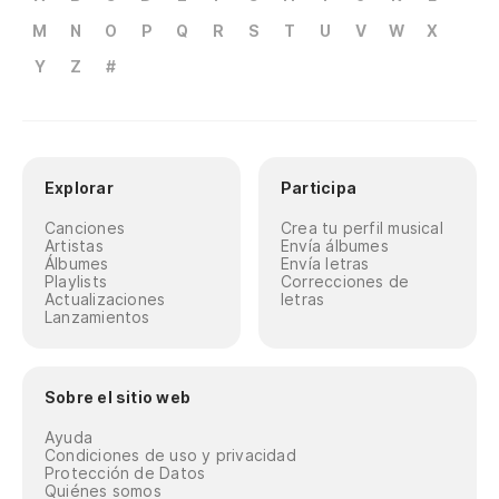
M
N
O
P
Q
R
S
T
U
V
W
X
Y
Z
#
Explorar
Participa
Canciones
Crea tu perfil musical
Artistas
Envía álbumes
Álbumes
Envía letras
Playlists
Correcciones de
Actualizaciones
letras
Lanzamientos
Sobre el sitio web
Ayuda
Condiciones de uso y privacidad
Protección de Datos
Quiénes somos