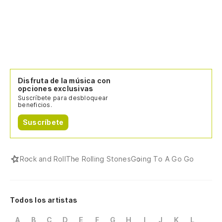
Disfruta de la música con
opciones exclusivas
Suscríbete para desbloquear
beneficios.
Suscríbete
Rock and Roll
The Rolling Stones
Going To A Go Go
Todos los artistas
A
B
C
D
E
F
G
H
I
J
K
L