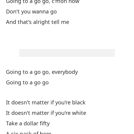
Going to a go go, c'mon now
Bu
Don't you wanna go
We
And that's alright tell me
Ge
Pe
Vi
Th
Going to a go go, everybody
Going to a go go
Si
It doesn't matter if you're black
Ve
It doesn't matter if you're white
Yo
Take a dollar fifty
Va
A six pack of beer