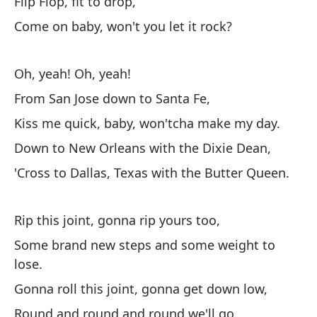
Flip Flop, fit to drop,
Come on baby, won't you let it rock?
Se
Mi
Oh, yeah! Oh, yeah!
Dé
From San Jose down to Santa Fe,
Kiss me quick, baby, won'tcha make my day.
Le
Down to New Orleans with the Dixie Dean,
Es
'Cross to Dallas, Texas with the Butter Queen.
I'
El
Rip this joint, gonna rip yours too,
Some brand new steps and some weight to
Sh
lose.
Ca
Gonna roll this joint, gonna get down low,
Di
Round and round and round we'll go.