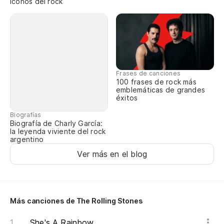
íconos del rock
Ha
Do
Cr
Ma
Frases de canciones
100 frases de rock más
'C
emblemáticas de grandes
éxitos
Biografías
Ro
Biografía de Charly García:
la leyenda viviente del rock
Ri
argentino
Ver más en el blog
Al
pe
So
Más canciones de The Rolling Stones
Vo
She's A Rainbow