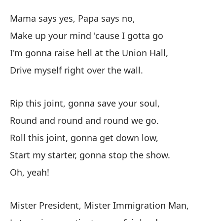
Ri
Mama says yes, Papa says no,
Ri
Make up your mind 'cause I gotta go
I'm gonna raise hell at the Union Hall,
Ma
Drive myself right over the wall.
Ma
Dí
Rip this joint, gonna save your soul,
Ma
Round and round and round we go.
Roll this joint, gonna get down low,
Vo
Start my starter, gonna stop the show.
U
Oh, yeah!
I'
Co
Mister President, Mister Immigration Man,
Dr