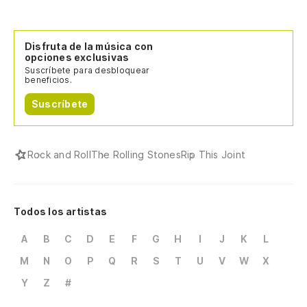
Disfruta de la música con
opciones exclusivas
Suscríbete para desbloquear
beneficios.
Suscríbete
Rock and Roll
The Rolling Stones
Rip This Joint
Todos los artistas
A
B
C
D
E
F
G
H
I
J
K
L
M
N
O
P
Q
R
S
T
U
V
W
X
Y
Z
#