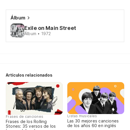
Oh
Álbum
Ch
Exile on Main Street
Álbum • 1972
Va
Co
¡O
Artículos relacionados
De
Fr
Bé
Listas musicales
Frases de canciones
Las 30 mejores canciones
Ki
Frases de los Rolling
de los años 60 en inglés
Stones: 35 versos de los