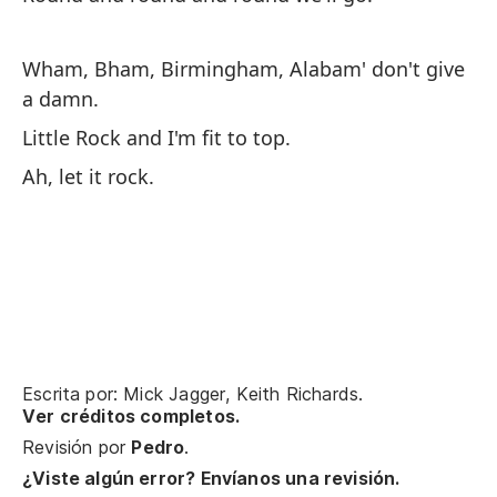
Lu
Wham, Bham, Birmingham, Alabam' don't give
Th
a damn.
Di
Little Rock and I'm fit to top.
Ah, let it rock.
Bu
We
Escrita por: Mick Jagger, Keith Richards.
Ver créditos completos.
Yi
Revisión por
Pedro
.
¿Viste algún error? Envíanos una revisión.
Oh