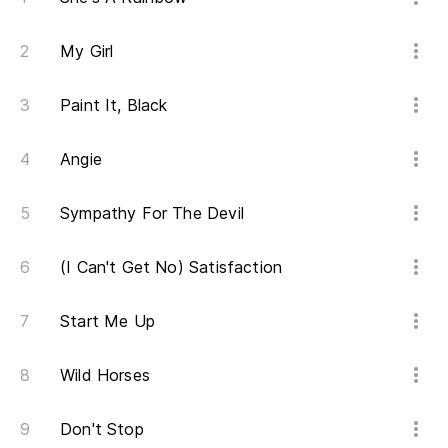
Go
My Girl
Da
Paint It, Black
Ro
Angie
Wh
im
Sympathy For The Devil
Wh
da
(I Can't Get No) Satisfaction
Li
Start Me Up
Li
Wild Horses
Ah
Don't Stop