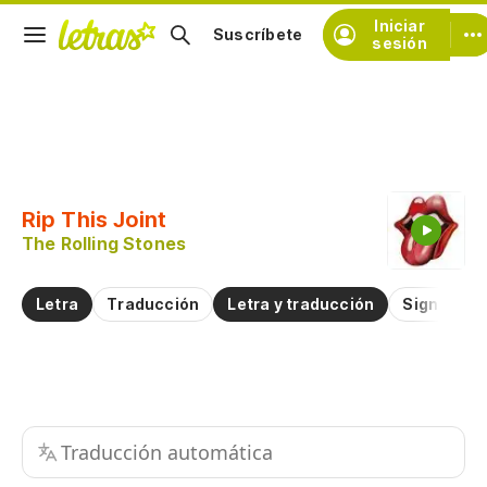
Iniciar
Suscríbete
sesión
Copiar fragmento
Copiar toda la letra
Rip This Joint
Practicar la pronunciación de
The Rolling Stones
Comentar sobre este fragmento
Letra
Traducción
Letra y traducción
Significad
Traducción automática