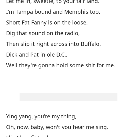
Let me in, sweetie, to your fair land.
I'm Tampa bound and Memphis too,
Ró
Short Fat Fanny is on the loose.
Ri
Dig that sound on the radio,
Da
Then slip it right across into Buffalo.
Ro
Dick and Pat in ole D.C.,
Well they're gonna hold some shit for me.
Ro
Ro
Ar
es
St
Ying yang, you're my thing,
Oh, now, baby, won't you hear me sing.
¡O