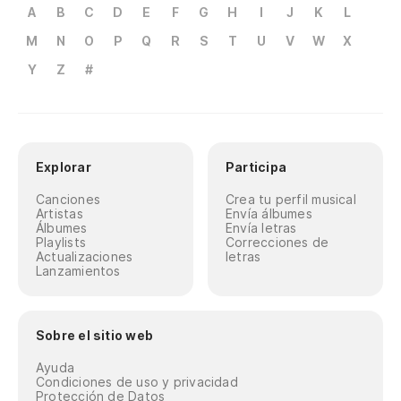
A
B
C
D
E
F
G
H
I
J
K
L
M
N
O
P
Q
R
S
T
U
V
W
X
Y
Z
#
Explorar
Participa
Canciones
Crea tu perfil musical
Artistas
Envía álbumes
Álbumes
Envía letras
Playlists
Correcciones de
Actualizaciones
letras
Lanzamientos
Sobre el sitio web
Ayuda
Condiciones de uso y privacidad
Protección de Datos