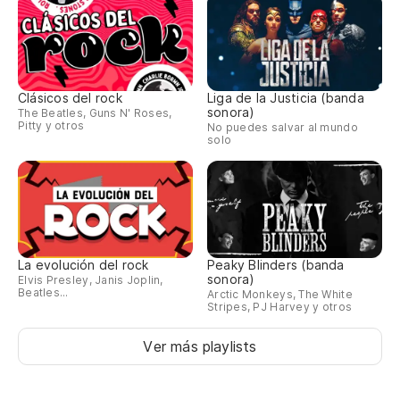
Clásicos del rock
Liga de la Justicia (banda
sonora)
The Beatles, Guns N' Roses,
Pitty y otros
No puedes salvar al mundo
solo
La evolución del rock
Peaky Blinders (banda
sonora)
Elvis Presley, Janis Joplin,
Beatles...
Arctic Monkeys, The White
Stripes, PJ Harvey y otros
Ver más playlists