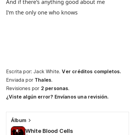
On
And if there's anything good about me
I'm the only one who knows
El
Th
Bu
We
El
Escrita por: Jack White.
Ver créditos completos.
Th
Enviada por
Thales
.
Revisiones por
2 personas
.
El
¿Viste algún error? Envíanos una revisión.
Sa
Álbum
Pi
White Blood Cells