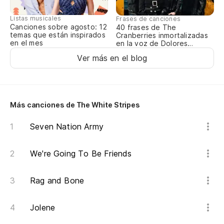
I 
Listas musicales
Frases de canciones
Canciones sobre agosto: 12
40 frases de The
temas que están inspirados
Cranberries inmortalizadas
Y 
en el mes
en la voz de Dolores
O’Riordan
An
Ver más en el blog
El
Th
Más canciones de The White Stripes
No
Seven Nation Army
Ca
We're Going To Be Friends
De
Rag and Bone
To
Jolene
Ev