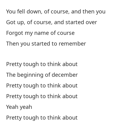
El
You fell down, of course, and then you
T
Got up, of course, and started over
Forgot my name of course
Te
Then you started to remember
Yo
Me
Pretty tough to think about
Go
The beginning of december
Pretty tough to think about
Ol
Pretty tough to think about
Fo
Yeah yeah
En
Pretty tough to think about
Th