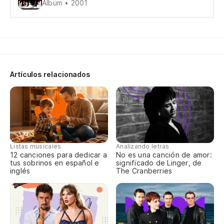
Th
Álbum • 2001
Pu
It
As
Artículos relacionados
Es
I 
¿Q
Listas musicales
Analizando letras
12 canciones para dedicar a
No es una canción de amor:
Wh
tus sobrinos en español e
significado de Linger, de
inglés
The Cranberries
Ba
Pe