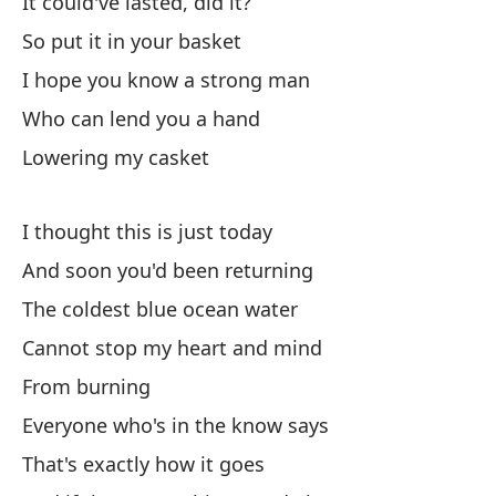
It could've lasted, did it?
Pr
So put it in your basket
I hope you know a strong man
Who can lend you a hand
Lowering my casket
Es
I thought this is just today
Yo
And soon you'd been returning
Y 
The coldest blue ocean water
Cannot stop my heart and mind
No
From burning
We
Everyone who's in the know says
En
That's exactly how it goes