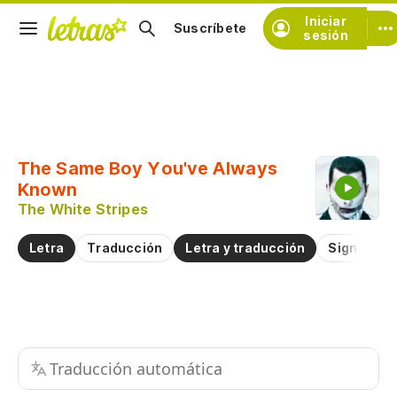
Iniciar
Suscríbete
sesión
Copiar fragmento
Copiar toda la letra
The Same Boy You've Always
Practicar la pronunciación de
Known
The White Stripes
Comentar sobre este fragmento
Letra
Traducción
Letra y traducción
Significad
Traducción automática