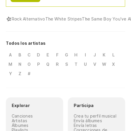
Rock Alternativo
The White Stripes
The Same Boy You've A
Todos los artistas
A
B
C
D
E
F
G
H
I
J
K
L
M
N
O
P
Q
R
S
T
U
V
W
X
Y
Z
#
Explorar
Participa
Canciones
Crea tu perfil musical
Artistas
Envía álbumes
Álbumes
Envía letras
Playlists
Correcciones de