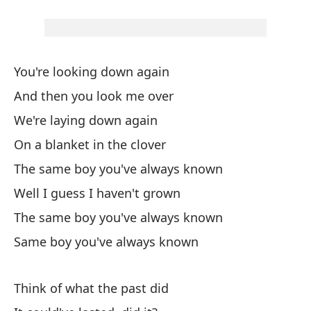
Ba
Pr
You're looking down again
A 
And then you look me over
Th
We're laying down again
Ba
On a blanket in the clover
Pr
The same boy you've always known
Well I guess I haven't grown
Ba
The same boy you've always known
Pr
Same boy you've always known
Sí,
Think of what the past did
Ba