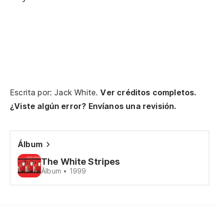
Qu
Ma
Qu
Ma
Escrita por: Jack White.
Ver créditos completos.
¿Viste algún error? Envíanos una revisión.
Qu
Ma
Álbum
Qu
The White Stripes
Álbum • 1999
Ma
Qu
Ma