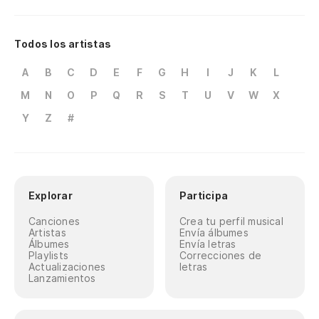
Todos los artistas
A
B
C
D
E
F
G
H
I
J
K
L
M
N
O
P
Q
R
S
T
U
V
W
X
Y
Z
#
Explorar
Participa
Canciones
Crea tu perfil musical
Artistas
Envía álbumes
Álbumes
Envía letras
Playlists
Correcciones de
Actualizaciones
letras
Lanzamientos