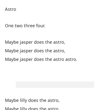
As
Astro
As
One two three four.
As
Maybe jasper does the astro,
Un
Maybe jasper does the astro,
Maybe jasper does the astro astro.
Qu
Ma
Qu
Ma
Maybe lilly does the astro,
Qu
Maybe lilly does the astro,