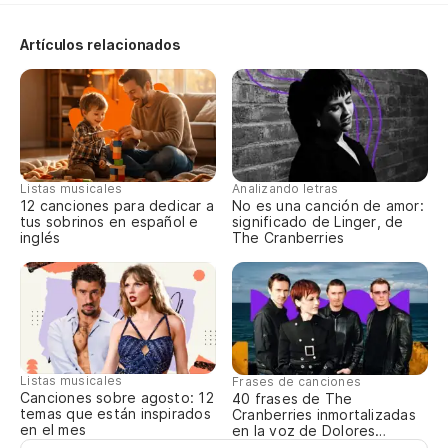
Artículos relacionados
Bu
We
Qu
Ma
Listas musicales
Analizando letras
12 canciones para dedicar a
No es una canción de amor:
tus sobrinos en español e
significado de Linger, de
Qu
inglés
The Cranberries
Listas musicales
Frases de canciones
Canciones sobre agosto: 12
40 frases de The
temas que están inspirados
Cranberries inmortalizadas
en el mes
en la voz de Dolores
O’Riordan