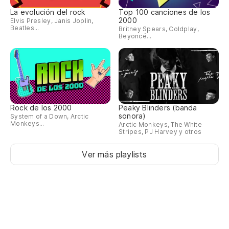
La evolución del rock
Top 100 canciones de los
2000
Elvis Presley, Janis Joplin,
Beatles...
Britney Spears, Coldplay,
Beyoncé...
Rock de los 2000
Peaky Blinders (banda
sonora)
System of a Down, Arctic
Monkeys...
Arctic Monkeys, The White
Stripes, PJ Harvey y otros
Ver más playlists