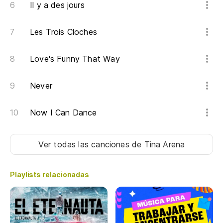
Il y a des jours
I 
Les Trois Cloches
Mi
Love's Funny That Way
Lo
Never
Lo
Now I Can Dance
Lo
Ver todas las canciones
de Tina Arena
Playlists relacionadas