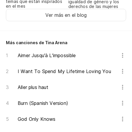
temas que están inspirados
igualdad de género y los
Po
en el mes
derechos de las mujeres
Ver más en el blog
Po
Ca
Más canciones de Tina Arena
Só
Aimer Jusqu'à L'impossible
On
I Want To Spend My Lifetime Loving You
Só
Aller plus haut
I 
Burn (Spanish Version)
Mi
My
God Only Knows
Só