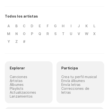
Todos los artistas
A
B
C
D
E
F
G
H
I
J
K
L
M
N
O
P
Q
R
S
T
U
V
W
X
Y
Z
#
Explorar
Participa
Canciones
Crea tu perfil musical
Artistas
Envía álbumes
Álbumes
Envía letras
Playlists
Correcciones de
Actualizaciones
letras
Lanzamientos