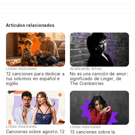
Oh
Artículos relacionados
No
La
Po
Listas musicales
Analizando letras
12 canciones para dedicar a
No es una canción de amor:
Ca
tus sobrinos en español e
significado de Linger, de
inglés
The Cranberries
Sí.
Si
If
Listas musicales
Listas musicales
Canciones sobre agosto: 12
13 canciones sobre la