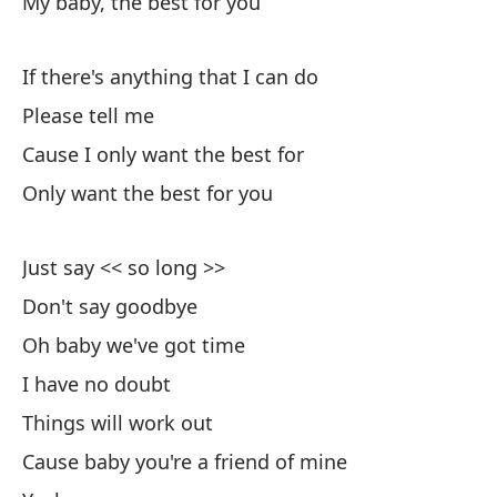
My baby, the best for you
Ta
If there's anything that I can do
Please tell me
He
Cause I only want the best for
Only want the best for you
¿C
Es
Just say << so long >>
Th
Don't say goodbye
Oh baby we've got time
Es
I have no doubt
I 
Things will work out
Pe
Cause baby you're a friend of mine
Bu