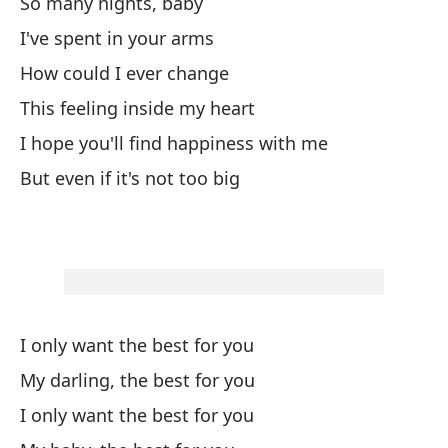
So many nights, baby
I 
I've spent in your arms
Pe
How could I ever change
Bu
This feeling inside my heart
I hope you'll find happiness with me
Po
But even if it's not too big
Ca
Mi
My
Só
I only want the best for you
My darling, the best for you
I 
I only want the best for you
Mi