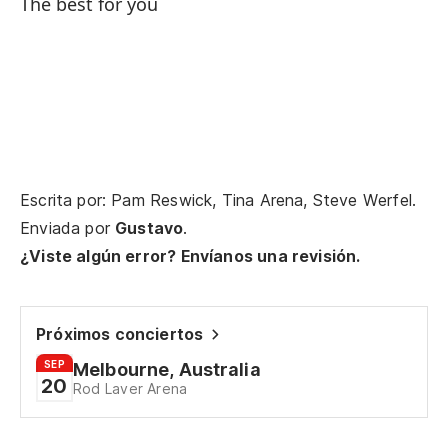
The best for you
Si
If
Po
Po
Escrita por: Pam Reswick, Tina Arena, Steve Werfel.
Ca
Enviada por
Gustavo
.
¿Viste algún error? Envíanos una revisión.
Só
On
Próximos conciertos
SEP
Melbourne, Australia
so
20
Rod Laver Arena
No