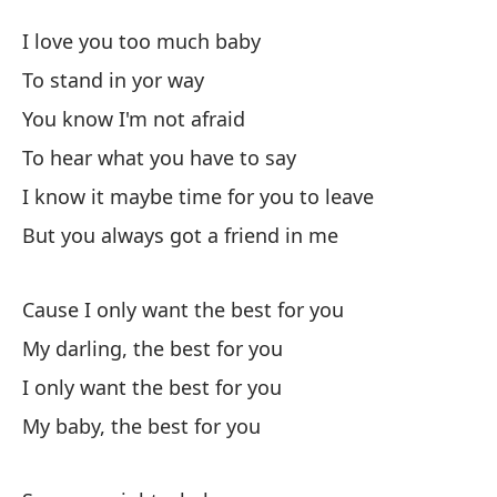
Lo
I love you too much baby
Be
To stand in yor way
You know I'm not afraid
Te
To hear what you have to say
I 
I know it maybe time for you to leave
Pa
But you always got a friend in me
Sa
Cause I only want the best for you
Yo
My darling, the best for you
Pa
I only want the best for you
To
My baby, the best for you
Sé